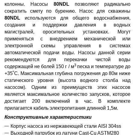
колонны. Насосы
80NDL
позволяют радикально
сократить смету по бурению. Насос для скважины
80NDL
используются для общего водоснабжения,
создания и поддержки давления в водных
магистралей, оросительных установках. Могут
применяться с внедрением механической или
электронной схемы управления в системах
автоматической подачи воды. Насосы данной серии
рекомендуются для перекачки чистой воды
3
содержащей не болей 150 г / м
песка и температуре до
+35˚С. Максимальная глубина погружения до 80м ниже
статического уровня (высота водного столба над
насосом). Одним из преимуществ этих насосов
является максимальное количество запусков, которое
достигает 200 включений в час. В комплекте
прилагается кабель электропитания длинной 1,5м.
Конструктивные характеристики
Корпус насоса из нержавеющей стали AISI 304ss
Выходной патрубок из латуни Cast-Cu ASTM280