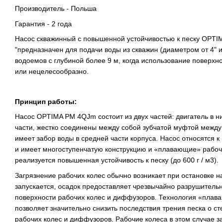
Производитель - Польша
Гарантия - 2 года
Насос скважинный с повышенной устойчивостью к песку OPT
"предназначен для подачи воды из скважин (диаметром от 4" 
водоемов с глубиной более 9 м, когда использование поверхн
или нецелесообразно.
Принцип работы:
Насос OPTIMA PM 4QJm состоит из двух частей: двигатель в н
части, жестко соединены между собой зубчатой ​​муфтой межд
имеет забор воды в средней части корпуса. Насос относятся 
и имеет многоступенчатую конструкцию и «плавающие» рабоч
реализуется повышенная устойчивость к песку (до 600 г / м3).
Загрязнение рабочих колес обычно возникает при остановке на
запускается, осадок предоставляет чрезвычайно разрушитель
поверхности рабочих колес и диффузоров. Технология «плава
позволяет значительно снизить последствия трения песка о ст
рабочих колес и диффузоров. Рабочие колеса в этом случае з