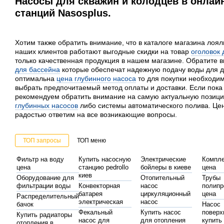
Насосы для скважин и колодцев в онлай
станций Nasosplus.
Хотим также обратить внимание, что в каталоге магазина лоял
наших клиентов работают выгодные скидки на товар
оголовок 
только качественная продукция в нашем магазине. Обратите 
для бассейна
которые обеспечат надежную подачу воды для д
оптимальна
цена глубинного насоса
то для покупки необходим
выбрать предпочитаемый метод оплаты и доставки. Если пока
рекомендуем обратить внимание на самую актуальную позиц
глубинных насосов
либо системы автоматического полива. Цен
радостью ответим на все возникающие вопросы.
ТОП запросы
ТОП меню
Фильтр на воду
Купить насосную
Электрические
Компле
цена
станцию pedrollo
бойлеры в киеве
цена
киев
Оборудование для
Отопительный
Трубы
фильтрации воды
Конвекторная
насос
полипр
батарея
циркуляционный
цена
Распределительный
электрическая
насос
бачок
Насос
Фекальный
Купить насос
поверх
Купить радиаторы
насос для
для отопления
купить
отопления в