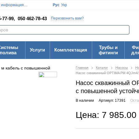
я информация
Блог
Пользовательское соглашение
Рус
Укр
Карта Сайта
-77-99,
050 462-78-43
Перезвонить вам?
Системы
Трубы и
Фи
Услуги
Комплектация
полива
фитинги
дл
Главная
Каталог
Насосы
На
Насос скважинный OPTIMA PM 4QJm4/16 
Насос скважинный OP
с повышенной устойч
В наличии
Артикул: 17391
Оста
Цена: 7 985.00