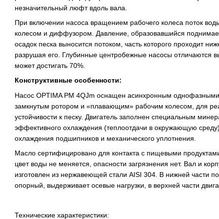
незначительный люфт вдоль вала.
При включении насоса вращением рабочего колеса поток вод
колесом и диффузором. Давление, образовавшийся поднимает
осадок песка выносится потоком, часть которого проходит ниж
разрушая его. Глубинные центробежные насосы отличаются в
может достигать 70%.
Конструктивные особенности:
Насос OPTIMA PM 4QJm оснащен асинхронным однофазными д
замкнутым ротором и «плавающим» рабочим колесом, для р
устойчивости к песку. Двигатель заполнен специальным мине
эффективного охлаждения (теплоотдачи в окружающую среду),
охлаждения подшипников и механического уплотнения.
Масло сертифицировано для контакта с пищевыми продуктами.
цвет воды не меняется, опасности загрязнения нет. Вал и кор
изготовлен из нержавеющей стали AISI 304. В нижней части п
опорный, выдерживает осевые нагрузки, в верхней части двиг
Технические характеристики: