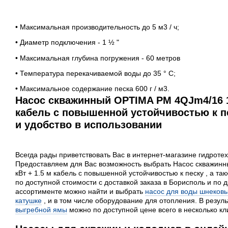
• Максимальная производительность до 5 м3 / ч;
• Диаметр подключения - 1 ½ "
• Максимальная глубина погружения - 60 метров
• Температура перекачиваемой воды до 35 ° С;
• Максимальное содержание песка 600 г / м3.
Насос скважинный OPTIMA PM 4QJm4/16 1.
кабель с повышенной устойчивостью к пе
и удобство в использовании
Всегда рады приветствовать Вас в интернет-магазине гидротех
Предоставляем для Вас возможность выбрать Насос скважин
кВт + 1.5 м кабель с повышенной устойчивостью к песку , а та
по доступной стоимости с доставкой заказа в Борисполь и по д
ассортименте можно найти и выбрать
насос для воды шнеков
катушке
, и в том числе оборудование для отопления. В резул
выгребной ямы
можно по доступной цене всего в несколько кл