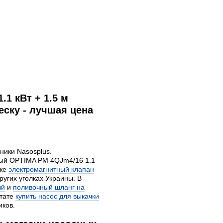
1 кВт + 1.5 м
ску - лучшая цена
ники Nasosplus.
ный OPTIMA PM 4QJm4/16 1.1
кже
электромагнитный клапан
ругих уголках Украины. В
ый
и
поливочный шланг на
ьтате
купить насос для выкачки
иков.