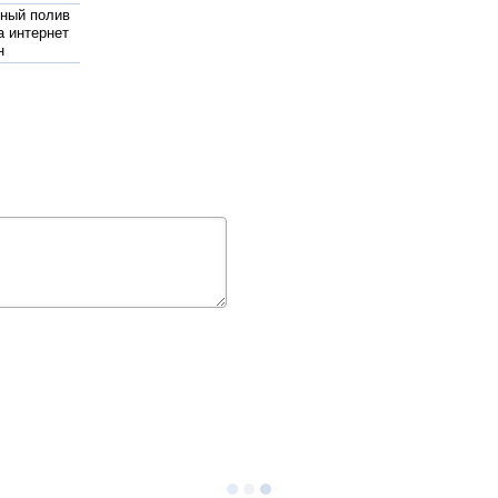
ный полив
а интернет
н
иленовая
петровск
ы
яционные
опления wilo
ок для
н в украине
топливный
запорожье
жаротушения
pedrollo
 поверхностные
й самовсасывающий
т