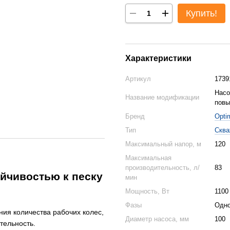
Купить!
Характеристики
Артикул
1739
Насо
Название модификации
повы
Бренд
Opti
Тип
Сква
Максимальный напор, м
120
Максимальная
производительность, л/
83
йчивостью к песку
мин
Мощность, Вт
1100
Фазы
Одн
ия количества рабочих колес,
Диаметр насоса, мм
100
тельность.