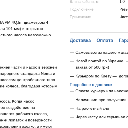
Длина кабеля, м
1.0
Подключение
Резь
Применение
Чист
IMA PM 4QJm диаметром 4
или 101 мм) и открытых
остного насоса невозможно
Доставка
Оплата
Гар
Самовывоз из нашего магаз
Новой почтой по Украине 
ижней части и насос в верхней
заказа от 500 грн)
ународного стандарта Nema и
Курьером по Киеву — дого
к насосам центробежного типа
Подробнее о доставке
ие колеса, благодаря которым
Оплата курьеру или налож
Наличными при получении.
соса. Когда насос
ное воздействие на
На расчетный счет
ющего» рабочего колеса,
Через кассу или терминал 
енки лопаток и поверхности
акреплении жестко, а имеют