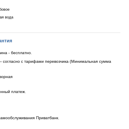
бовое
ая вода
антия
ина - бесплатно.
— согласно с тарифами перевозчика (Минимальная сумма
ворная
енный платеж.
самообслуживания Приватбанк.