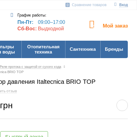
Сравнение товаров
Вход
0
График работы:
Пн-Пт:
09:00–17:00
Мой заказ
0
Сб-Вос:
Выдходной
льтры
Отопительная
Сантехника
Бренды
я воды
техника
Реле протока с защитой от сухого хода
cnica BRIO TOP
р давления Italtecnica BRIO TOP
ить отзыв
 грн