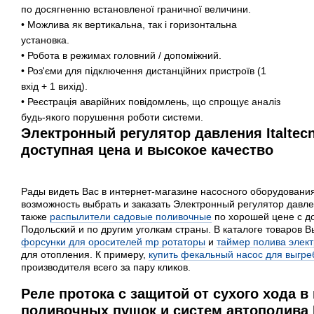
по досягненню встановленої граничної величини.
• Можлива як вертикальна, так і горизонтальна
установка.
• Робота в режимах головний / допоміжний.
• Роз'єми для підключення дистанційних пристроїв (1
вхід + 1 вихід).
• Реєстрація аварійних повідомлень, що спрощує аналіз
будь-якого порушення роботи системи.
Электронный регулятор давления Italtecn
доступная цена и высокое качество
Рады видеть Вас в интернет-магазине насосного оборудовани
возможность выбрать и заказать Электронный регулятор давлен
также
распылители садовые поливочные
по хорошей цене с до
Подольский и по другим уголкам страны. В каталоге товаров 
форсунки для оросителей mp ротаторы
и
таймер полива элек
для отопления. К примеру,
купить фекальный насос для выгр
производителя всего за пару кликов.
Реле протока с защитой от сухого хода в
поливочных пушок и систем автополива 