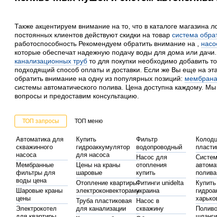
Также акцентируем внимание на то, что в каталоге магазина л
постоянных клиентов действуют скидки на товар
система обра
работоспособность Рекомендуем обратить внимание на ,
насо
которые обеспечат надежную подачу воды для дома или дачи
канализационных труб
то для покупки необходимо добавить тов
подходящий способ оплаты и доставки. Если же Вы еще на эт
обратить внимание на одну из популярных позиций:
мембрана
системы автоматического полива. Цена доступна каждому. Мы
вопросы и предоставим консультацию.
ТОП запросы
ТОП меню
Автоматика для
Купить
Фильтр
Колод
скважинного
гидроаккумулятор
водопроводный
пласти
насоса
для насоса
Насос для
Систе
Мембранные
Цены на краны
отопления
автома
фильтры для
шаровые
купить
полива
воды цена
Отопление квартиры
Фитинги unidelta
Купить
Шаровые краны
электроконвекторами
украина
гидроа
цены
харько
Труба пластиковая
Насос в
Электрокотел
для канализации
скважину
Полив
для квартиры
шланг