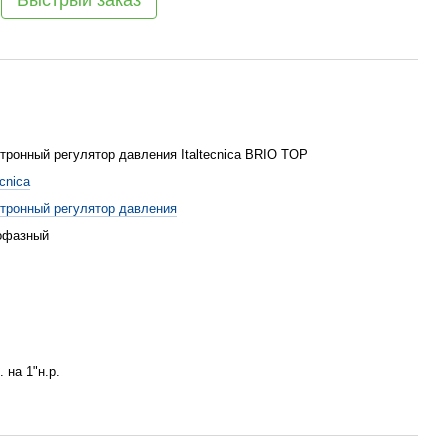
Быстрый заказ
тронный регулятор давления Italtecnica BRIO TOP
ecnica
тронный регулятор давления
офазный
. на 1"н.р.