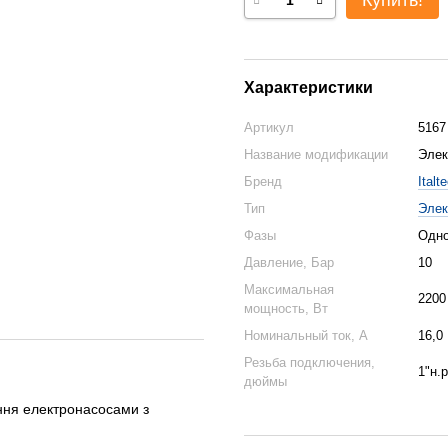
Купить!
Характеристики
Артикул
5167
Название модификации
Элек
Бренд
Italt
Тип
Элек
Фазы
Одн
Давление, Бар
10
Максимальная
2200
мощность, Вт
Номинальный ток, А
16,0
Резьба подключения,
1"н.р
дюймы
ння електронасосами з