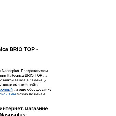
ica BRIO TOP -
я Nasosplus. Предоставляем
ия Italtecnica BRIO TOP , а
ставкой заказа в Каменец-
Вы также сможете найти
тронный
, и еще оборудование
ебной ямы
можно по ценам
 интернет-магазине
Nasosplus.