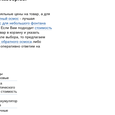
ояльные цены на товар, а для
тный осмос
- лучшая
с для небольшого фонтана
. Если Вам подходит
стоимость
ар в корзину и указать
апе выбора, то предлагаем
 обратного осмоса
либо
 оперативно ответим на
цы
ковые
ма
тического
 стоимость
ккумулятор
в
очные
и