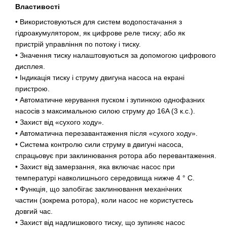
Властивості
• Використовуються для систем водопостачання з
гідроакумулятором, як цифрове реле тиску; або як
пристрій управління по потоку і тиску.
• Значення тиску налаштовуються за допомогою цифрового
дисплея.
• Індикація тиску і струму двигуна насоса на екрані
пристрою.
• Автоматичне керування пуском і зупинкою однофазних
насосів з максимальною силою струму до 16A (3 к.с.).
• Захист від «сухого ходу».
• Автоматична перезавантаження після «сухого ходу».
• Система контролю сили струму в двигуні насоса,
спрацьовує при заклинювання ротора або перевантаження.
• Захист від замерзання, яка включає насос при
температурі навколишнього середовища нижче 4 ° C.
• Функція, що запобігає заклинювання механічних
частин (зокрема ротора), коли насос не користуєтесь
довгий час.
• Захист від надлишкового тиску, що зупиняє насос