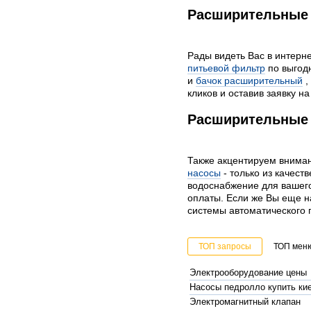
Расширительные 
Рады видеть Вас в интерн
питьевой фильтр
по выгодн
и
бачок расширительный
,
кликов и оставив заявку на
Расширительные б
Также акцентируем вниман
насосы
- только из качес
водоснабжение для вашег
оплаты. Если же Вы еще н
системы автоматического 
ТОП запросы
ТОП мен
Электрооборудование цены
Насосы педролло купить ки
Электромагнитный клапан