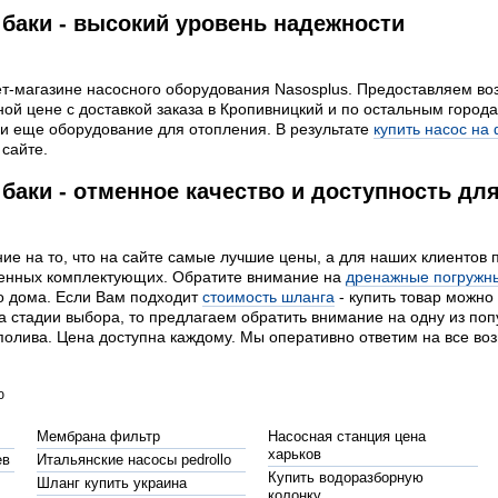
баки - высокий уровень надежности
ет-магазине насосного оборудования Nasosplus. Предоставляем воз
ой цене с доставкой заказа в Кропивницкий и по остальным горо
 и еще оборудование для отопления. В результате
купить насос на
 сайте.
аки - отменное качество и доступность дл
ие на то, что на сайте самые лучшие цены, а для наших клиентов
твенных комплектующих. Обратите внимание на
дренажные погружн
о дома. Если Вам подходит
стоимость шланга
- купить товар можно
а стадии выбора, то предлагаем обратить внимание на одну из по
полива. Цена доступна каждому. Мы оперативно ответим на все в
ю
Мембрана фильтр
Насосная станция цена
харьков
ев
Итальянские насосы pedrollo
Купить водоразборную
Шланг купить украина
колонку