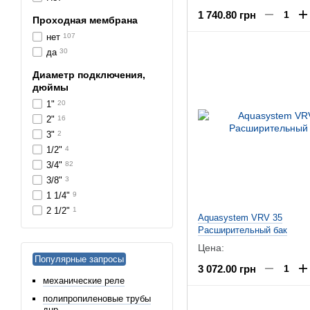
1 740.80 грн
Проходная мембрана
нет
107
да
30
Диаметр подключения,
дюймы
1"
20
2"
16
3"
2
1/2"
4
3/4"
82
3/8"
3
1 1/4"
9
2 1/2"
1
Aquasystem VRV 35
Расширительный бак
Цена:
Популярные запросы
3 072.00 грн
механические реле
полипропиленовые трубы
днр