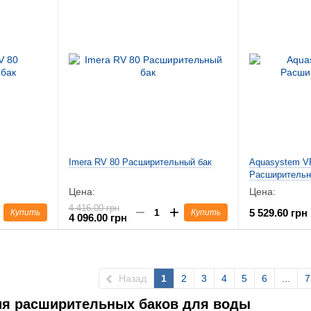
Imera RV 80 Расширительный бак
Aquasystem V
Расширительн
Цена:
Цена:
4 416.00 грн
5 529.60 грн
Купить
Купить
4 096.00 грн
Назад
1
2
3
4
5
6
...
7
я расширительных баков для воды