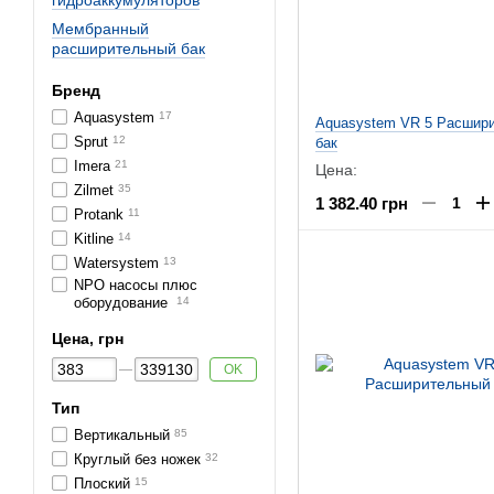
гидроаккумуляторов
Мембранный
расширительный бак
Бренд
Aquasystem
17
Aquasystem VR 5 Расшир
Sprut
12
бак
Imera
21
Цена:
Zilmet
35
1 382.40 грн
Protank
11
Kitline
14
Watersystem
13
NPO насосы плюс
оборудование
14
Цена, грн
OK
Тип
Вертикальный
85
Круглый без ножек
32
Плоский
15