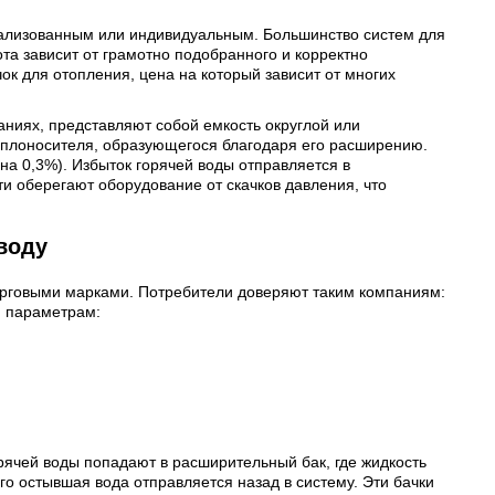
рализованным или индивидуальным. Большинство систем для
та зависит от грамотно подобранного и корректно
 для отопления, цена на который зависит от многих
ниях, представляют собой емкость округлой или
еплоносителя, образующегося благодаря его расширению.
на 0,3%). Избыток горячей воды отправляется в
и оберегают оборудование от скачков давления, что
воду
орговыми марками. Потребители доверяют таким компаниям:
им параметрам:
рячей воды попадают в расширительный бак, где жидкость
го остывшая вода отправляется назад в систему. Эти бачки