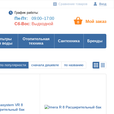
Сравнение товаров
Вход
0
График работы:
Пн-Пт:
09:00–17:00
Мой заказ
0
Сб-Вос:
Выдходной
льтры
Отопительная
Сантехника
Бренды
я воды
техника
по популярности
сначала дешевле
по названию