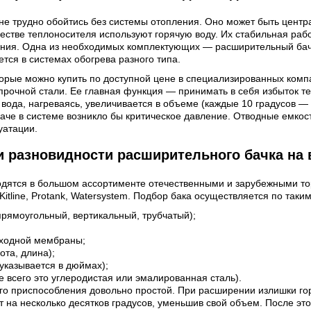
не трудно обойтись без системы отопления. Оно может быть цент
естве теплоносителя используют горячую воду. Их стабильная рабо
ния. Одна из необходимых комплектующих — расширительный бачок
тся в системах обогрева разного типа.
орые можно купить по доступной цене в специализированных компа
рочной стали. Ее главная функция — принимать в себя избыток т
вода, нагреваясь, увеличивается в объеме (каждые 10 градусов — 
аче в системе возникло бы критическое давление. Отводные емкост
уатации.
и разновидности расширительного бачка на 
одятся в большом ассортименте отечественными и зарубежными т
 Kitline, Protank, Watersystem. Подбор бака осуществляется по так
 прямоугольный, вертикальный, трубчатый);
оходной мембраны;
ота, длина);
указывается в дюймах);
 всего это углеродистая или эмалированная сталь).
го приспособления довольно простой. При расширении излишки го
т на несколько десятков градусов, уменьшив свой объем. После это