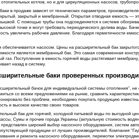
 отопительных котлов, но и для циркуляционных насосов, трубопро
аки в продаже зависят от технических параметров, производителя,
ткрытый, закрытый и мембранный. Открытая отводная емкость — эт
ышкой. С помощью трубы она подсоединяется к системе обогрева 
ысокой точке и могут требовать периодического долива воды. Бачк
ость увеличить рабочее давление. Благодаря герметичности емкост
 обеспечивается насосом. Цены на расширительный бак закрытого
емкости является мембранный бак. Это самая современная констр
й газ. Поступление в емкость горячей воды растягивает мембрану, 
вает назад в систему.
сширительные баки проверенных производит
асширительный бачок для индивидуальной системы отопления”, не
миться со всеми предложениями на рынке, сравнить характеристи
онировало без проблем, необходимо покупать продукцию известны
сть и высокое качество своих товаров.
тельный бак для горячей, холодной питьевой воды по выгодной цен
ркассы, Сумы и прочие города Украины (актуальную стоимость водя
е представлен широкий выбор насосного оборудования, систем авто
сопутствующей продукции от лучших производителей. Компания “Гид
ивания и ремонта насосного оборудования, перемотки электродви