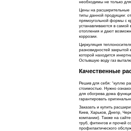
необходимы не только для
Цены на расширительные б
типы данной продукции: о
прямоугольной формы с кр
устанавливаются в самой в
отопления и дают возможн
коррозии.
Циркуляция теплоносителя
разновидностей закрытой 
которой находится инертны
Остывшую воду газ выталки
Качественные ра
Решив для себя: “куплю р
стоимостью. Нужно ознако
для обогрева дома функци
гарантировать оригинально
Заказать и купить расшири
Киев, Харьков, Днепр, Че
компании). Также на сайт
труб, фитингов и прочей 
профилактического обслуж