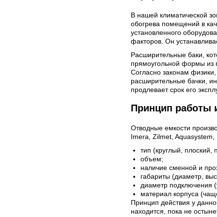
В нашей климатической зо
обогрева помещений в кач
установленного оборудова
факторов. Он устанавливае
Расширительные баки, кот
прямоугольной формы из п
Согласно законам физики, 
расширительные бачки, ин
продлевает срок его экспл
Принцип работы 
Отводные емкости произв
Imera, Zilmet, Aquasystem,
тип (круглый, плоский,
объем;
наличие сменной и пр
габариты (диаметр, выс
диаметр подключения (
материал корпуса (чаще
Принцип действия у данно
находится, пока не остыне