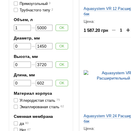
Прямоугольный
3
Aquasystem VR 12 Расши
Трубчастого типу
2
бак
Объем, л
Цена:
OK
1 587.20 грн
Диаметр, мм
OK
Высота, мм
OK
Длина, мм
OK
Материал корпуса
Углеродистая сталь
75
Эмаллированая сталь
62
Aquasystem VR 24 Расши
Сменная мембрана
бак
да
90
Цена:
Нет
47