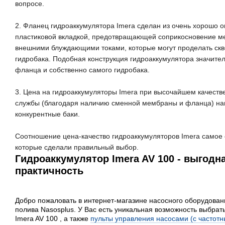
вопросе.
2
.
Фланец гидроаккумулятора
Imera
сделан
из
очень
хорошо о
пластиковой
вкладкой
, предотвращающей соприкосновение ме
внешними блуждающими токами
, которые могут проделать ск
гидробака.
Подобн
ая конструкция гидроаккумулятора
значител
фланца и
собственно самого гидробака
.
3
.
Цена на гидроаккумуляторы
Imera
при высочайшем качеств
службы (благодаря наличию сменной мембраны
и фланца
) н
конкурентные баки
.
Соотношение цена-качество гидроаккумуляторов
Imera
самое 
которые сделали правильный выбор.
Гидроаккумулятор Imera AV 100 - выгодн
практичность
Добро пожаловать в интернет-магазине насосного оборудован
полива Nasosplus. У Вас есть уникальная возможность выбрать
Imera AV 100 , а также
пульты управления насосами (с частот