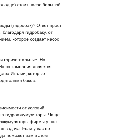
колодце) стоит насос большой
воды (гидробак)
? Ответ прост
 благодаря гидробаку, от
ием, которое создает насос
и горизонтальные. На
Наша компания
является
дства Италии,
которые
одителями баков
.
зависимости от условий
на гидроаккумуляторы
.
Ч
аще
оаккумуляторы
фирмы
у нас
я задача.
Если у вас не
да поможет вам в этом