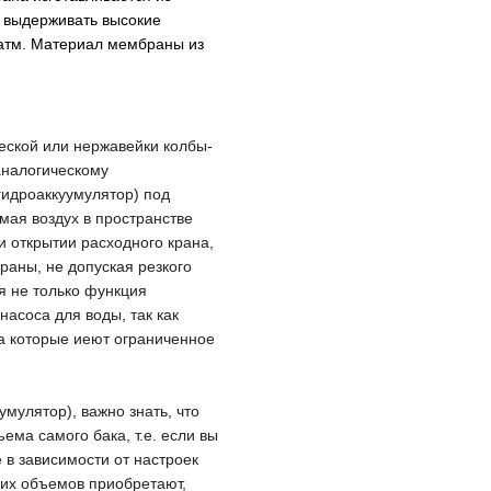
 выдерживать высокие
атм.
Материал мембраны из
еской
или нержавейки
колбы-
налогическому
гидроаккуумулятор)
под
имая воздух в пространстве
ри открытии расходного крана
,
раны, не допуская резкого
ся не только функция
 насоса
для воды
, так как
а которые иеют ограниченное
умулятор)
, важно знать, что
ема самого бака, т.е. если вы
е
в зависимости от настроек
их объемов приобретают,