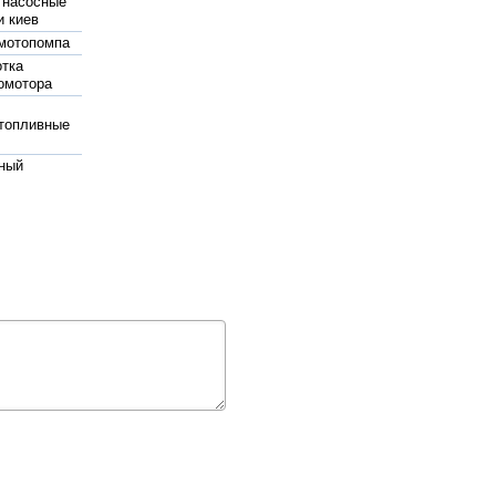
 насосные
и киев
мотопомпа
тка
омотора
топливные
ный
ионный
ы для
н купить
ропиленовые
для
овода цена
жаротушения