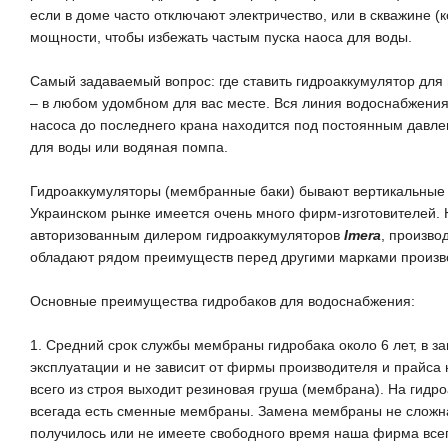
если в доме часто отключают электричество, или в скважине (
мощности
, чтобы избежать частым пуска наоса для воды.
Самый задаваемый
вопрос: где ставить гидроаккумулятор
для 
–
в любом удомбном для вас месте
. Вся линия водоснабжения,
насоса до последнего крана находится
под постоянным
давлен
для воды или водяная помпа
.
Гидроаккумуляторы
(мембранные баки)
бывают вертикальные 
Украинском
рынке
имеется очень много
фирм
-изготовителей.
авторизованным дилером
гидроаккумулятор
ов
Imera
, произво
обладают
ряд
ом
преимуществ перед другими марками
произв
Основные
преимущества
гидробаков для водоснабжения
:
1
.
Средний срок службы
мембраны гидробака
около
6 лет, в 
эксплуатации и не зависит от
фирмы производителя
и
прайса 
всего из строя выходит резиновая
груша (
мембрана
)
.
Н
а гидр
всегада есть сменные
мембран
ы
.
З
амена мембраны не сложна
получилось или не имеете свободного время наша фирма всег