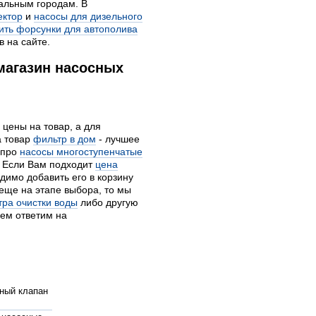
тальным городам. В
ектор
и
насосы для дизельного
ить форсунки для автополива
в на сайте.
магазин насосных
цены на товар, а для
а товар
фильтр в дом
- лучшее
 про
насосы многоступенчатые
. Если Вам подходит
цена
димо добавить его в корзину
 еще на этапе выбора, то мы
тра очистки воды
либо другую
ием ответим на
ный клапан