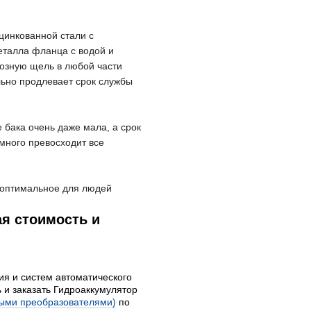
цинкованной стали с
талла фланца с водой и
возную щель в любой части
ьно продлевает срок службы
е
бака
очень даже
мала
, а срок
амного превосходит все
оптимальное для людей
ая стоимость и
ия и систем автоматического
 и заказать Гидроаккумулятор
ными преобразователями)
по