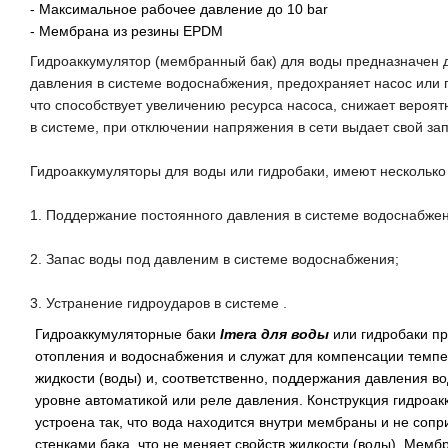
- Максимальное рабочее давление до 10 bar
- Мембрана из резины EPDM
Гидроаккумулятор
(мембранный бак)
для воды
предназначен 
давления в системе водоснабжения, предохраняет насос
или 
что способствует увеличению ресурса насоса, снижает вероят
в системе, при отключении напряжения в сети выдает свой за
Гидроаккумуляторы
для воды
или гидробаки
,
имеют
несколько
1
.
Поддержание постоянного давления в системе водоснабже
2
.
Запас воды под давленим
в системе водоснабжения
;
3
.
Устранение гидроударов
в системе
.
Гидроаккумуляторные баки
Imera
для воды
или гидробаки
пр
отопления и водоснабжения и служат для компенсации темп
жидкости (воды)
и, соответственно, поддержания давления
в
уровне
автоматикой или реле давления
. Конструкция
гидроак
устроена
так
, что
вода
находится внутри мембраны и не сопри
стенками бака, что не меняет свойств жидкости
(воды)
. Мембр