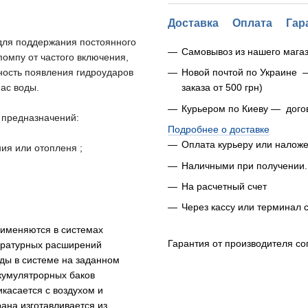
Доставка
Оплата
Гар
для поддержания постоянного
Самовывоз из нашего магаз
помпу
от частого включения,
ность появления гидроударов
Новой почтой по Украине 
пас воды.
заказа от 500 грн)
Курьером по Киеву — дого
предназначени
й
:
Подробнее о доставке
Оплата курьеру или налож
ния
или отопленя
;
Наличными при получении.
На расчетный счет
Через кассу или терминал 
именяются в системах
Гарантия от производителя со
ературных расширений
оды
в системе на заданном
кумулятрорных
баков
касается с воздухом
и
ана изготавливается из