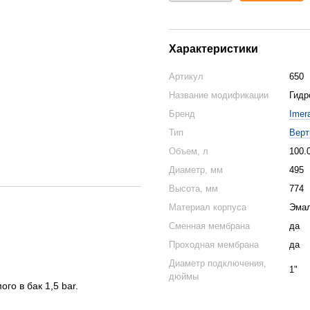
Характеристики
Артикул
650
Название модификации
Гидр
Бренд
Imer
Тип
Верт
Объем, л
100.
Диаметр, мм
495
Высота, мм
774
Материал корпуса
Эмал
Сменная мембрана
да
Проходная мембрана
да
Диаметр подключения,
1"
дюймы
го в бак 1,5 bar.