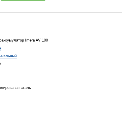
оаккумулятор Imera AV 100
a
икальный
0
лированая сталь