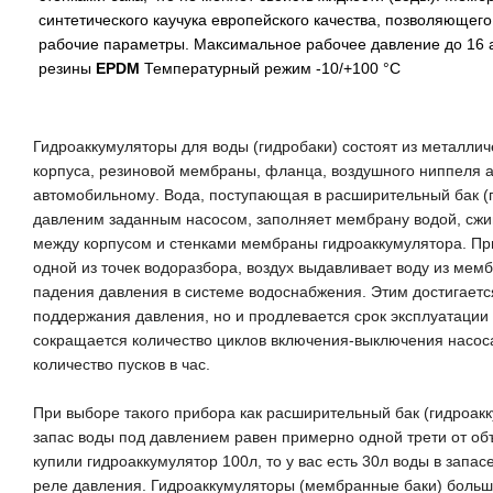
синтетического каучука
европейского качества
, позволяющего
рабочие параметры. Максимальное рабочее давление до 16 
резины
EPDM
Температурный режим -10/+100 °С
Гидроаккумуляторы
для воды (гидробаки)
состоят из металлич
корпуса, резиновой мембраны, фланца, воздушного ниппеля
а
автомобильному
. Вода, поступающая в расширительный бак
(
давленим
заданным насосом
, заполняет мембрану
водой
, сж
между корпусом и стенками мембраны
гидроаккумулятора
. П
одной из точек водоразбора,
воздух выдавливает воду из мемб
падения давления в системе
водоснабжения
. Этим достигает
поддержания давления, но и продлевается срок эксплуатации
сокращается количество циклов включения-выключения
насос
количество пусков в час
.
При выборе такого прибора как расширительный бак
(гидроакк
запас воды под давлением равен примерно одной трети от объ
купили
гидроаккумулятор
100
л, то
у вас есть 30
л воды в запас
реле давления
. Гидроаккумуляторы
(мембранные баки)
больш