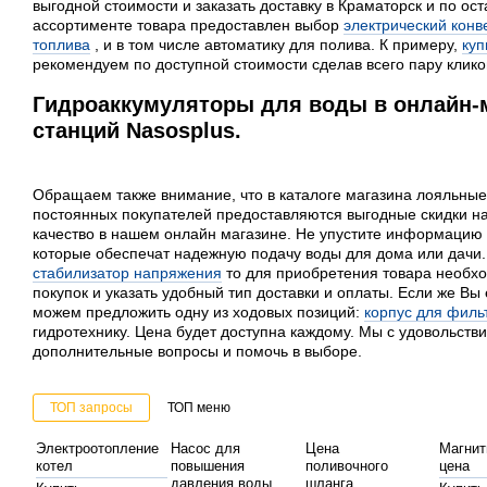
выгодной стоимости и заказать доставку в Краматорск и по ос
ассортименте товара предоставлен выбор
электрический конв
топлива
, и в том числе автоматику для полива. К примеру,
куп
рекомендуем по доступной стоимости сделав всего пару клико
Гидроаккумуляторы для воды в онлайн-
станций Nasosplus.
Обращаем также внимание, что в каталоге магазина лояльные 
постоянных покупателей предоставляются выгодные скидки н
качество в нашем онлайн магазине. Не упустите информацию
которые обеспечат надежную подачу воды для дома или дачи
стабилизатор напряжения
то для приобретения товара необхо
покупок и указать удобный тип доставки и оплаты. Если же Вы
можем предложить одну из ходовых позиций:
корпус для филь
гидротехнику. Цена будет доступна каждому. Мы с удовольств
дополнительные вопросы и помочь в выборе.
ТОП запросы
ТОП меню
Электроотопление
Насос для
Цена
Магнит
котел
повышения
поливочного
цена
давления воды
шланга