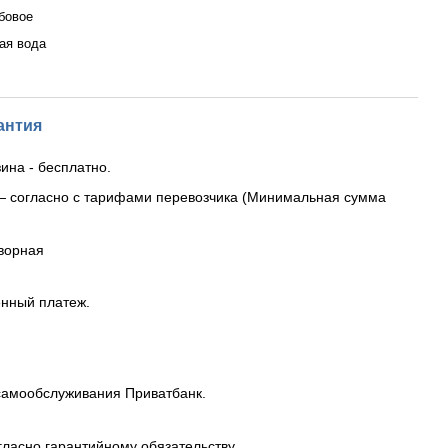
бовое
ая вода
антия
ина - бесплатно.
— согласно с тарифами перевозчика (Минимальная сумма
ворная
енный платеж.
самообслуживания Приватбанк.
гласно гарантийному обязательству