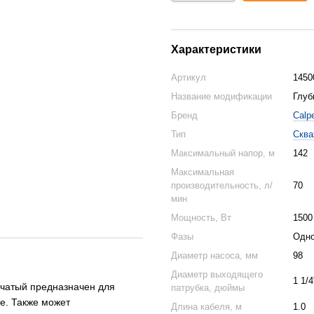
Характеристики
Артикул
1450
Название модификации
Глуб
Бренд
Calp
Тип
Сква
Максимальный напор, м
142
Максимальная
производительность, л/
70
мин
Мощность, Вт
1500
Фазы
Одн
Диаметр насоса, мм
98
Диаметр выходящего
1 1/4
нчатый предназначен для
патрубка, дюймы
е. Также может
Длина кабеля, м
1.0