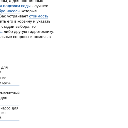
ены, а для постоянных
я подкачки воды
- лучшее
бро насосы
которые
Вас устраивает
стоимость
ть его в корзину и указать
 стадии выбора, то
на
либо другую гидротехнику.
ельные вопросы и помочь в
 для
а
ение
и цена
омагнитный
 для
 насос для
ния
а
и для
ковых труб