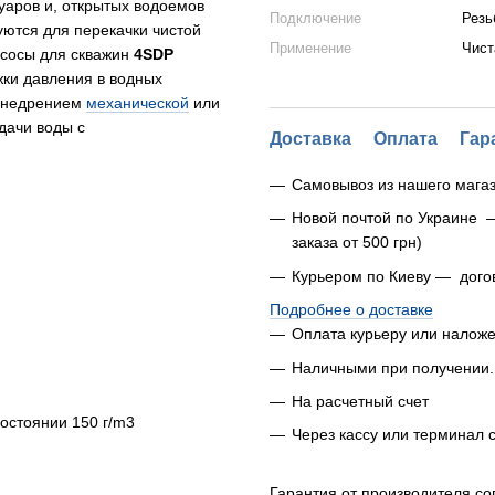
уаров и, открытых водоемов
Подключение
Резь
уются для перекачки чистой
Применение
Чист
асосы для скважин
4SDP
жки давления в водных
 внедрением
механической
или
дачи воды с
Доставка
Оплата
Гар
Самовывоз из нашего магаз
Новой почтой по Украине 
заказа от 500 грн)
Курьером по Киеву — дого
Подробнее о доставке
Оплата курьеру или налож
Наличными при получении.
На расчетный счет
остоянии 150 г/m3
Через кассу или терминал 
Гарантия от производителя со