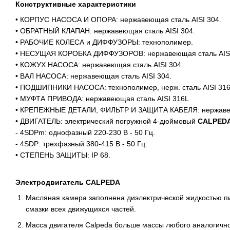
Конструктивные характеристики
• КОРПУС НАСОСА И ОПОРА: нержавеющая сталь AISI 304.
• ОБРАТНЫЙ КЛАПАН: нержавеющая сталь AISI 304.
• РАБОЧИЕ КОЛЕСА и ДИФФУЗОРЫ: технополимер.
• НЕСУЩАЯ КОРОБКА ДИФФУЗОРОВ: нержавеющая сталь AISI
• КОЖУХ НАСОСА: нержавеющая сталь AISI 304.
• ВАЛ НАСОСА: нержавеющая сталь AISI 304.
• ПОДШИПНИКИ НАСОСА: технополимер, нерж. сталь AISI 31
• МУФТА ПРИВОДА: нержавеющая сталь AISI 316L
• КРЕПЕЖНЫЕ ДЕТАЛИ, ФИЛЬТР И ЗАЩИТА КАБЕЛЯ: нержавею
• ДВИГАТЕЛЬ: электрический погружной 4-дюймовый
CALPED
- 4SDPm: однофазный 220-230 В - 50 Гц.
- 4SDP: трехфазный 380-415 В - 50 Гц.
• СТЕПЕНЬ ЗАЩИТЫ: IP 68.
Электродвигатель CALPEDA
Масляная камера заполнена диэлектрической жидкостью п
смазки всех движущихся частей.
Масса двигателя Calpeda больше массы любого аналогично