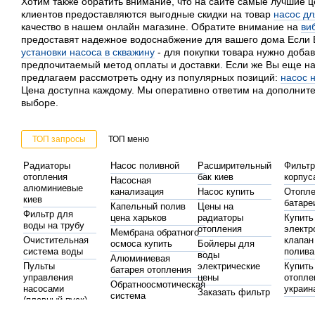
Хотим также обратить внимание, что на сайте самые лучшие ц
клиентов предоставляются выгодные скидки на товар
насос дл
качество в нашем онлайн магазине. Обратите внимание на
ви
предоставят надежное водоснабжение для вашего дома Если 
установки насоса в скважину
- для покупки товара нужно добави
предпочитаемый метод оплаты и доставки. Если же Вы еще на
предлагаем рассмотреть одну из популярных позиций:
насос 
Цена доступна каждому. Мы оперативно ответим на дополнит
выборе.
ТОП запросы
ТОП меню
Радиаторы
Насос поливной
Расширительный
Фильтр
отопления
бак киев
корпус
Насосная
алюминиевые
канализация
Насос купить
Отопл
киев
батаре
Капельный полив
Цены на
Фильтр для
цена харьков
радиаторы
Купить
воды на трубу
отопления
электр
Мембрана обратного
Очистительная
клапан
осмоса купить
Бойлеры для
система воды
полива
воды
Алюминиевая
Пульты
электрические
Купить
батарея отопления
управления
цены
отопле
Обратноосмотическая
насосами
украин
Заказать фильтр
система
(плавный пуск)
для воды
Фитинг
Насосы
Насосы горячей воды
Стабилизаторы
пласти