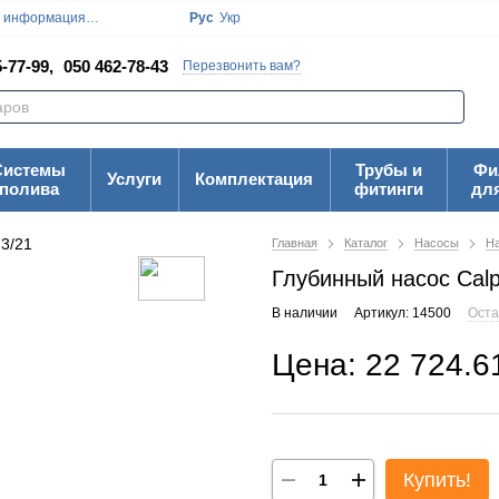
я информация
Блог
Пользовательское соглашение
Рус
Укр
Карта Сайта
-77-99,
050 462-78-43
Перезвонить вам?
Системы
Трубы и
Фи
Услуги
Комплектация
полива
фитинги
дл
Главная
Каталог
Насосы
На
Глубинный насос Cal
В наличии
Артикул: 14500
Оста
Цена: 22 724.6
Купить!