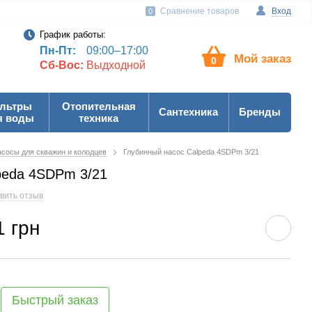
Сравнение товаров
Вход
0
График работы:
Пн-Пт:
09:00–17:00
Мой заказ
0
Сб-Вос:
Выдходной
льтры
Отопительная
Сантехника
Бренды
я воды
техника
сосы для скважин и колодцев
Глубинный насос Calpeda 4SDPm 3/21
peda 4SDPm 3/21
вить отзыв
1 грн
Быстрый заказ