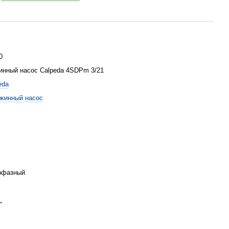
0
инный насос Calpeda 4SDPm 3/21
eda
жинный насос
офазный
"