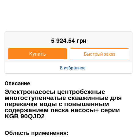
5 924.54
грн
Купить
Быстрый заказ
В избранное
Описание
Э
лектронасосы центробежные
многоступенчатые скважинные для
перекачки воды с повышенным
содержанием песка
насос
ы
+
серии
KGB 90QJD2
Область применения: