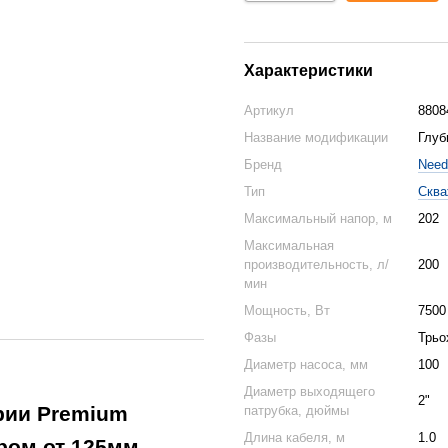
Характеристики
Артикул
8808
Название модификации
Глуб
Бренд
Need
Тип
Сква
Максимальный напор, м
202
Максимальная
производительность, л/
200
мин
Мощность, Вт
7500
Фазы
Трьо
Диаметр насоса, мм
100
Диаметр выходящего
2"
рии Premium
патрубка, дюймы
Длина кабеля, м
1.0
ром от 125мм.