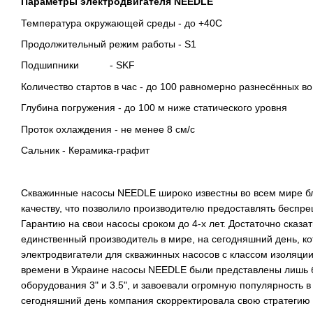
Параметры электродвигателя NEEDLE
Температура окружающей среды - до +40С
Продолжительный режим работы - S1
Подшипники - SKF
Количество стартов в час - до 100 равномерно разнесённых в
Глубина погружения - до 100 м ниже статического уровня
Проток охлаждения - не менее 8 см/с
Сальник - Керамика-графит
Скважинные насосы NEEDLE широко известны во всем мире б
качеству, что позволило производителю предоставлять беспр
Гарантию на свои насосы сроком до 4-х лет. Достаточно сказат
единственный производитель в мире, на сегодняшний день, к
электродвигатели для скважинных насосов с классом изоляци
времени в Украине насосы NEEDLE были представлены лишь 
оборудования 3" и 3.5", и завоевали огромную популярность в
сегодняшний день компания скорректировала свою стратегию