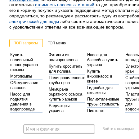
оптимальна
стоимость насосных станций
то для приобретения
его в корзину покупок и указать подходящий метод оплаты и д
определиться, то рекомендуем рассмотреть одну из востребо
электрический для воды
либо системы автоматического полива
с удовольствием ответим на все возникающие вопросы.
ТОП запросы
ТОП меню
Купить
Фитинги из
Насос для
Насос
поливочный
полипропилена
бассейна купить
колодц
шланг украина
украина
Купить ороситель
Электр
отзывы
для полива
Купить
кран
Мотопомпы
вибронасос в
Полипропиленовые
Стабил
киеве
Обслуживание
трубы цена
напряж
насосов
Гидробак для
украин
Мембрана
скважины
Насос для
обратного осмоса
Пласт
поднятия
купить харьков
Полиэтиленовые
трубы 
давления в
трубы стоимость
для
Радиаторы
водопроводе
водосн
украина
Пистолет
Стоимость
поливочный
Цирку
Водяная пушка
Насосы
скважинного
купить
насос 
для полива
гидроаккумуляторы
насоса
отопле
Для воды
Пистолет
Войти с помощью
Насос для
фильтры
Купить
автоматика для насосов
поливочный
повышения
полипр
Насос для
системы полива