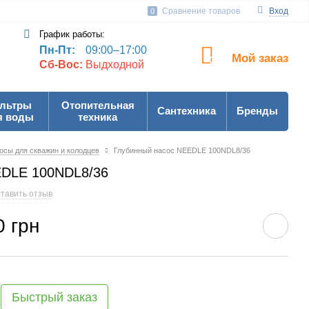
Сравнение товаров
Вход
0
График работы:
Пн-Пт:
09:00–17:00
Мой заказ
0
Сб-Вос:
Выдходной
льтры
Отопительная
Сантехника
Бренды
я воды
техника
осы для скважин и колодцев
Глубинный насос NEEDLE 100NDL8/36
EDLE 100NDL8/36
тавить отзыв
0 грн
Быстрый заказ