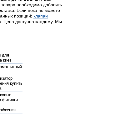
 товара необходимо добавить
оставки. Если пока не можете
ванных позиций:
клапан
. Цена доступна каждому. Мы
ы для
а киев
омагнитный
изатор
ения купить
а
иковые
и фитинги
абжения
ляционный
в системе
ния
 трубы
опиленовые