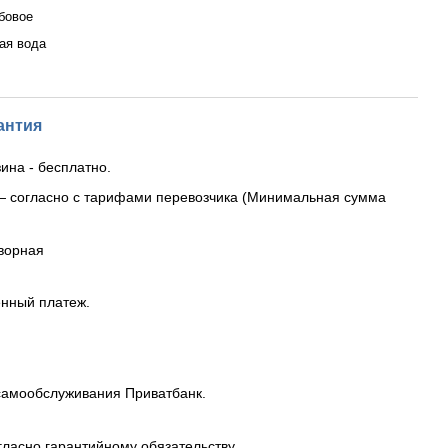
бовое
ая вода
антия
ина - бесплатно.
— согласно с тарифами перевозчика (Минимальная сумма
ворная
енный платеж.
самообслуживания Приватбанк.
гласно гарантийному обязательству