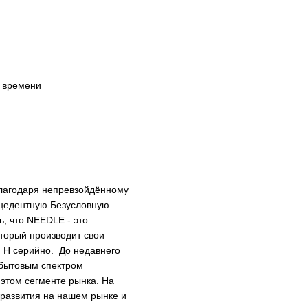
о времени
лагодаря непревзойдённому
ецедентную Безусловную
ь, что NEEDLE - это
оторый производит свои
и H серийно. До недавнего
бытовым спектром
 этом сегменте рынка. На
 развития на нашем рынке и