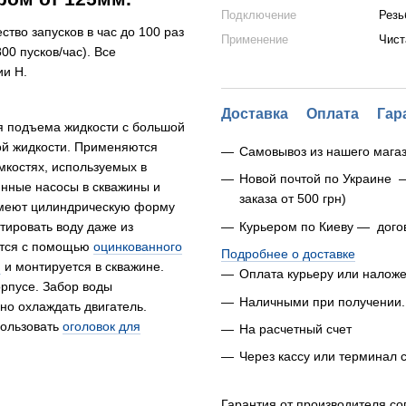
Подключение
Резь
ство запусков в час до 100 раз
Применение
Чист
00 пусков/час). Все
ии H.
Доставка
Оплата
Гар
 подъема жидкости с большой
ой жидкости. Применяются
Самовывоз из нашего магаз
емкостях, используемых в
Новой почтой по Украине 
инные насосы в скважины и
заказа от 500 грн)
имеют цилиндрическую форму
тировать воду даже из
Курьером по Киеву — дого
тся с помощью
оцинкованного
Подробнее о доставке
и
и монтируется в скважине.
Оплата курьеру или налож
орпусе. Забор воды
Наличными при получении.
но охлаждать двигатель.
пользовать
оголовок для
На расчетный счет
Через кассу или терминал 
Гарантия от производителя со