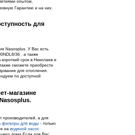
летиями опытом,
овную Гарантию и на них.
оступность для
я Nasosplus. У Вас есть
0NDL8/36 , а также
 короткий срок в Николаев и
 также сможете приобрести
дование для отопления.
ндуем по доступной
ет-магазине
Nasosplus.
т производителей, а для
а
фильтры для воды
- только
ие на
водяной насос
шего дома Если для Вас