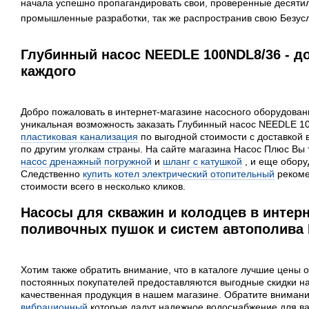
начала успешно пропагандировать свои, проверенные десяти
промышленные разработки, так же распространив свою Безусл
Глубинный насос NEEDLE 100NDL8/36 - д
каждого
Добро пожаловать в интернет-магазине насосного оборудовани
уникальная возможность заказать Глубинный насос NEEDLE 10
пластиковая канализация
по выгодной стоимости с доставкой в
по другим уголкам страны. На сайте магазина Насос Плюс Вы
насос дренажный погружной
и
шланг с катушкой
, и еще обору
Следственно
купить котел электрический отопительный
рекоме
стоимости всего в несколько кликов.
Насосы для скважин и колодцев в интерн
поливочных пушок и систем автополива 
Хотим также обратить внимание, что в каталоге лучшие цены о
постоянных покупателей предоставляются выгодные скидки н
качественная продукция в нашем магазине. Обратите вниман
вибрационный
которые дадут надежное водоснабжение для ва