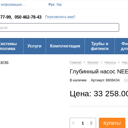
я информация
Блог
Пользовательское соглашение
Рус
Укр
Карта Сайта
77-99,
050 462-78-43
Перезвонить вам?
Системы
Трубы и
Фи
Услуги
Комплектация
полива
фитинги
дл
Главная
Каталог
Насосы
Нас
Глубинный насос NE
В наличии
Артикул: 8808434
Ос
Цена: 33 258.0
Купить!