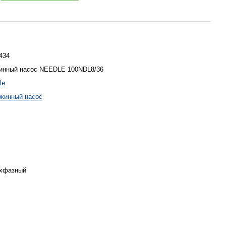
434
инный насос NEEDLE 100NDL8/36
le
жинный насос
хфазный