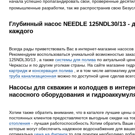
начала успешно пропагандировать свои, проверенные десяти
промышленные разработки, так же распространив свою Безусл
Глубинный насос NEEDLE 125NDL30/13 - 
каждого
Всегда рады приветствовать Вас в интернет-магазине насосов 
Рекомендуем воспользоваться уникальной возможностью зака
125NDL30/13 , а также
системы для полива
по актуальной цене
Черкассы и по другим уголкам страны. На сайте магазине ги
картридж
и
консервация полива
, и в том числе автоматику дл
труба канализационная
можно по доступной цене сделав всего
Насосы для скважин и колодцев в интерн
насосного оборудования и гидроаккумуля
Хотим также обратить внимание, что в каталоге лучшие цены о
постоянных клиентов предоставляются выгодные скидки на т
отопления
- лучшая работоспособность Хотим обратить Ваше
которые могут обеспечить надежное водоснабжение для ваше
оптимальна
цена на фитинги
то для покупки необходимо добав