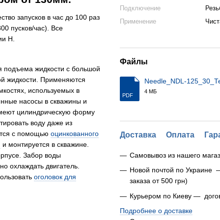
Подключение
Резь
ство запусков в час до 100 раз
Применение
Чист
00 пусков/час). Все
ии H.
Файлы
 подъема жидкости с большой
ой жидкости. Применяются
Needle_NDL-125_30_Те
емкостях, используемых в
4 МБ
PDF
инные насосы в скважины и
имеют цилиндрическую форму
тировать воду даже из
тся с помощью
оцинкованного
Доставка
Оплата
Гар
и
и монтируется в скважине.
орпусе. Забор воды
Самовывоз из нашего магаз
но охлаждать двигатель.
Новой почтой по Украине 
пользовать
оголовок для
заказа от 500 грн)
Курьером по Киеву — дого
Подробнее о доставке