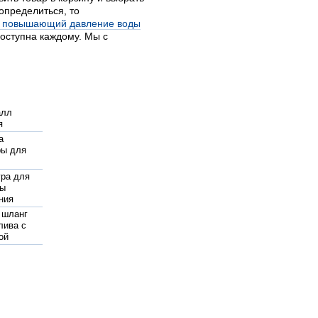
определиться, то
с повышающий давление воды
оступна каждому. Мы с
алл
я
а
ры для
ра для
мы
ния
 шланг
лива с
ой
ура для
ковых
 для
ена
для