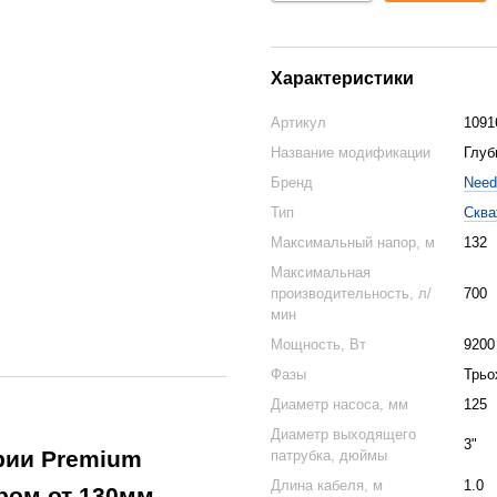
Характеристики
Артикул
1091
Название модификации
Глуб
Бренд
Need
Тип
Сква
Максимальный напор, м
132
Максимальная
производительность, л/
700
мин
Мощность, Вт
9200
Фазы
Трьо
Диаметр насоса, мм
125
Диаметр выходящего
3"
рии Premium
патрубка, дюймы
Длина кабеля, м
1.0
ром от 130мм.