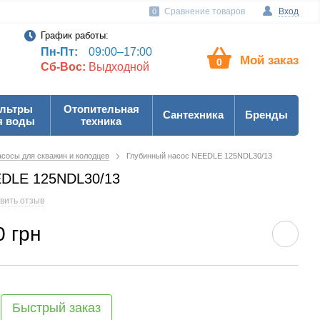
Сравнение товаров
Вход
0
График работы:
Пн-Пт:
09:00–17:00
Мой заказ
0
Сб-Вос:
Выдходной
льтры
Отопительная
Сантехника
Бренды
я воды
техника
сосы для скважин и колодцев
Глубинный насос NEEDLE 125NDL30/13
EDLE 125NDL30/13
вить отзыв
0 грн
Быстрый заказ