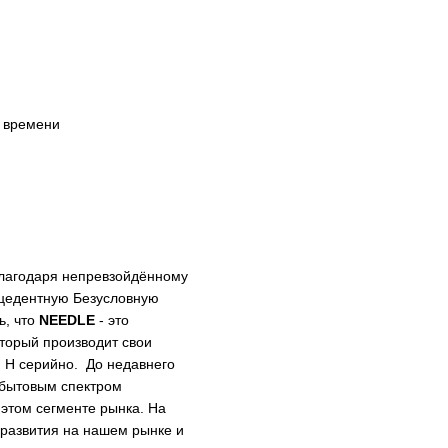
о времени
благодаря непревзойдённому
ецедентную Безусловную
ь, что
NEEDLE
- это
оторый производит свои
и H серийно. До недавнего
бытовым спектром
 этом сегменте рынка. На
 развития на нашем рынке и