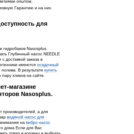
летиями опытом,
овную Гарантию и на них.
доступность для
и гидробаков Nasosplus.
зать Глубинный насос NEEDLE
 с доставкой заказа в
дротехники имеются
осадочный
я полива. В результате
купить
 пару кликов на сайте.
ет-магазине
торов Nasosplus.
т производителей, а для
овар
водяной насос для
 внимание на
вибро насос
го дома Если для Вас
ить товар в корзину и выбрать