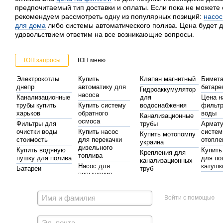
предпочитаемый тип доставки и оплаты. Если пока не можете 
рекомендуем рассмотреть одну из популярных позиций:
насо
для дома
либо системы автоматического полива. Цена будет д
удовольствием ответим на все возникающие вопросы.
ТОП запросы
ТОП меню
Электрокотлы
Купить
Клапан магнитный
Бимет
днепр
автоматику для
батаре
Гидроаккумулятор
насоса
Канализационные
для
Цена н
трубы купить
Купить систему
водоснабжения
фильт
харьков
обратного
воды
Канализационные
осмоса
Фильтры для
трубы
Армату
очистки воды
Купить насос
систе
Купить мотопомпу
стоимость
для перекачки
отопле
украина
дизельного
Купить водяную
Купить
Крепления для
топлива
пушку для полива
для по
канализационных
Насос для
катушк
Батареи
труб
повышения
биметалл цена
Фурнит
Оголовок для
Насосы
давления в
пласти
Купить
скважины в киеве
квартире
гидроаккумуляторы
труб
гидроаккумулятор
Цена мотопомпы
Войти с помощью
Насосы для
в харькове
Фильтр
автоматика для насосов
Полипропиленовый
системы
душа ц
Твердотопливные
системы полива
отопления
котлы
Насос 