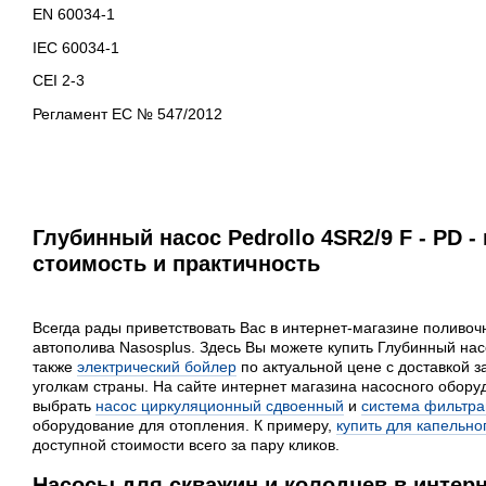
EN 60034-1
IEC 60034-1
CEI 2-3
Регламент ЕС № 547/2012
Глубинный насос Pedrollo 4SR2/9 F - PD -
стоимость и практичность
Всегда рады приветствовать Вас в интернет-магазине поливоч
автополива Nasosplus. Здесь Вы можете купить Глубинный насос
также
электрический бойлер
по актуальной цене с доставкой з
уголкам страны. На сайте интернет магазина насосного обору
выбрать
насос циркуляционный сдвоенный
и
система фильтра
оборудование для отопления. К примеру,
купить для капельно
доступной стоимости всего за пару кликов.
Насосы для скважин и колодцев в интерн