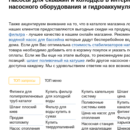
насосного оборудования и гидроаккумуля
Также акцентируем внимание на то, что в каталоге магазина л
наших клиентов предоставляются выгодные скидки на продук
фильтра
- лучшее качество в нашем онлайн магазине. Рекомен
водяной насос для бассейна
которые дадут бесперебойное во
дома. Если для Вас оптимальна
стоимость стабилизаторов на
товара необходимо добавить его в корзину покупок и указать 
оплаты. Если же Вы еще на этапе выбора, то рекомендуем ра
позиций:
шланг поливочный на катушке
либо другое насосное 
доступна каждому. Мы с удовольствием ответим на все возни
ТОП запросы
ТОП меню
Фитинги для
Купить фильтр
Купить капельную
Шланг 
полипропиленовых
для холодной
систему
цена
труб каталог
воды
Поливочные
Купить
Шланг плоский
Фильтр для
системы киев
канали
киев
воды купить в
фитинг
Цена на насос для
сумах
Продам
отопления
Фильтр
мотопомпу
Купить
харько
Насосная станция
твердопаливний
Насос отопления
для канализации
Шнеко