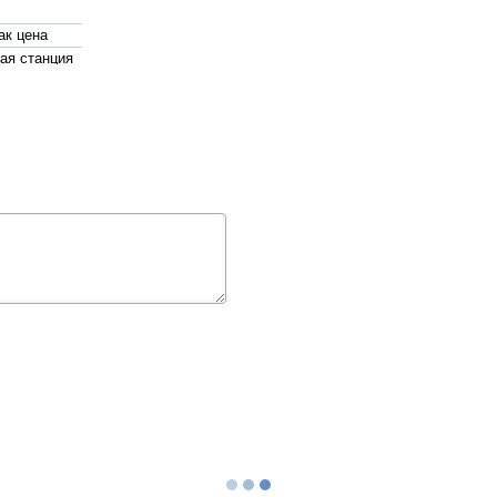
ак цена
ая станция
 в днепре
для
ккумулятора
изатор
ения цена
жаротушения
pedrollo
 поверхностные
й самовсасывающий
т