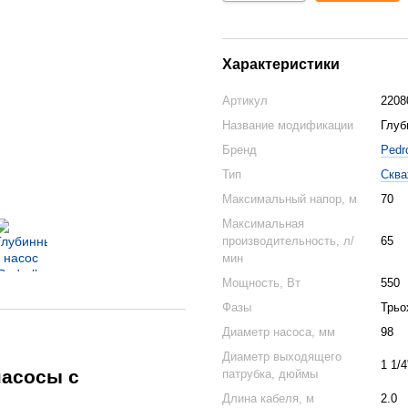
Характеристики
Артикул
2208
Название модификации
Глуб
Бренд
Pedro
Тип
Сква
Максимальный напор, м
70
Максимальная
производительность, л/
65
мин
Мощность, Вт
550
Фазы
Трьо
Диаметр насоса, мм
98
Диаметр выходящего
1 1/4
насосы с
патрубка, дюймы
Длина кабеля, м
2.0