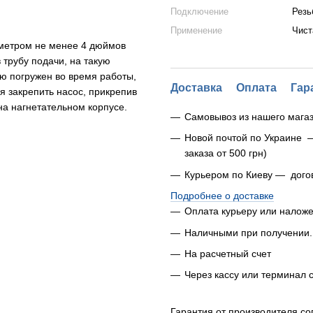
Подключение
Резь
Применение
Чист
аметром не менее 4 дюймов
 трубу подачи, на такую
ью погружен во время работы,
Доставка
Оплата
Гар
я закрепить насос, прикрепив
а нагнетательном корпусе.
Самовывоз из нашего магаз
Новой почтой по Украине 
заказа от 500 грн)
Курьером по Киеву — дого
Подробнее о доставке
Оплата курьеру или налож
Наличными при получении.
На расчетный счет
Через кассу или терминал 
Гарантия от производителя со