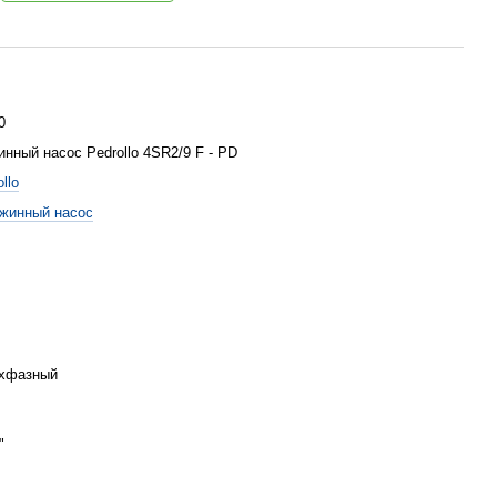
0
инный насос Pedrollo 4SR2/9 F - PD
llo
жинный насос
хфазный
"