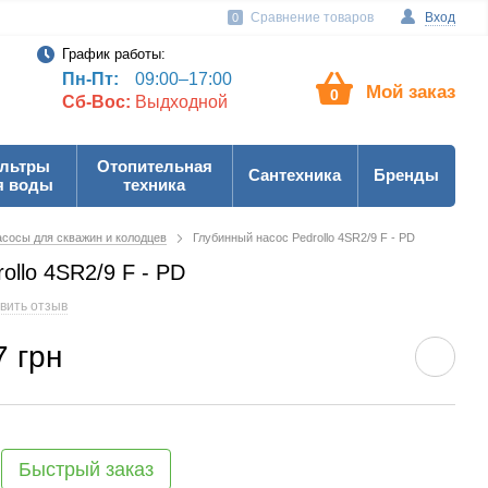
Сравнение товаров
Вход
0
График работы:
Пн-Пт:
09:00–17:00
Мой заказ
0
Сб-Вос:
Выдходной
льтры
Отопительная
Сантехника
Бренды
я воды
техника
сосы для скважин и колодцев
Глубинный насос Pedrollo 4SR2/9 F - PD
ollo 4SR2/9 F - PD
вить отзыв
7 грн
Быстрый заказ