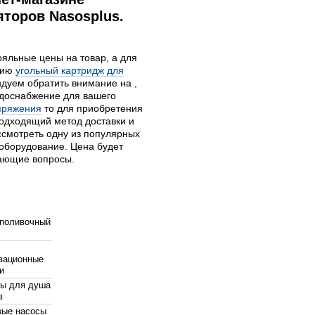
торов Nasosplus.
ояльные цены на товар, а для
цию
угольный картридж для
дуем обратить внимание на ,
доснабжение для вашего
пряжения
то для приобретения
подходящий метод доставки и
ссмотреть одну из популярных
оборудование. Цена будет
кающие вопросы.
поливочный
зационные
и
ы для душа
в
вые насосы