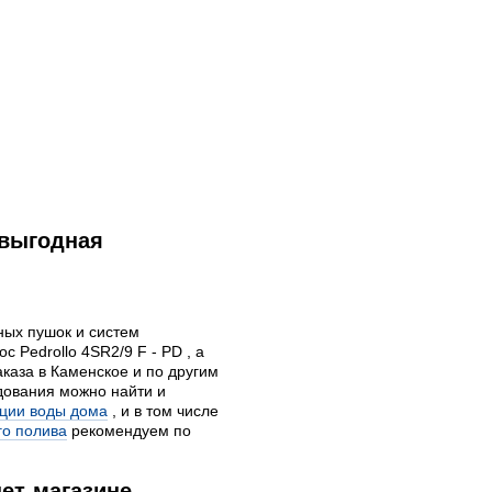
 выгодная
ных пушок и систем
 Pedrollo 4SR2/9 F - PD , а
аказа в Каменское и по другим
дования можно найти и
ции воды дома
, и в том числе
го полива
рекомендуем по
ет-магазине