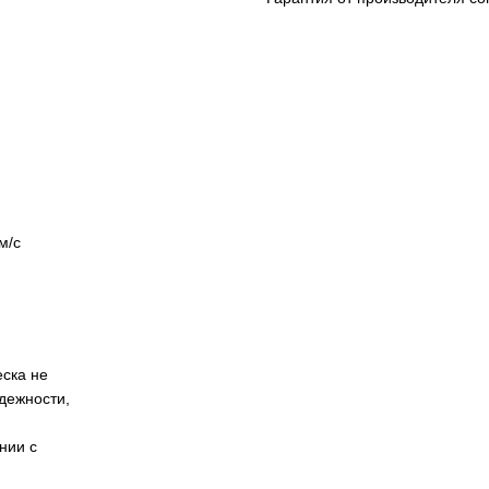
м/с
еска не
дежности,
нии с