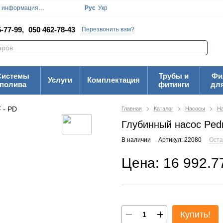
я информация
Блог
Пользовательское соглашение
Рус
Укр
Карта Сайта
-77-99,
050 462-78-43
Перезвонить вам?
Системы
Трубы и
Фи
Услуги
Комплектация
полива
фитинги
дл
Главная
Каталог
Насосы
На
Глубинный насос Pedr
В наличии
Артикул: 22080
Оста
Цена: 16 992.7
Купить!