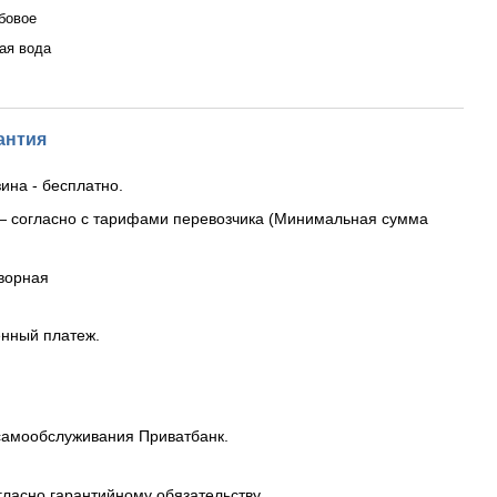
бовое
ая вода
антия
ина - бесплатно.
— согласно с тарифами перевозчика (Минимальная сумма
ворная
енный платеж.
самообслуживания Приватбанк.
гласно гарантийному обязательству