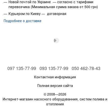
Новой почтой по Украине — согласно с тарифами
перевозчика (Минимальная сумма заказа от 500 грн)
ПАТЕНТ
Курьером по Киеву — договорная
Патент № EP3123031, EP2419642
Подробнее о доставке
ИСПОЛНЕНИЕ И НОРМЫ БЕЗОПАСНОСТИ
ЭЛЕКТРОДВИГАТЕЛЬ
• Однофазный 400 В - 50 Гц
• Трехфазный 230 В - 50 Гц
- Конденсатор входит в комплект поставки
Длина силового кабеля:
- 2 м мощность от 0,37 до 2,2 кВт
097 135-77-99
093 135-77-99
050 462-78-43
- 3,6 м мощность от 3 до 7,5 кВт
Контактная информация
EN 60335-1
Полная версия сайта
IEC 60335-1
CEI 61-150
© 2008—2026
Интернет-магазин насосного оборудуванния, систем полива и
EN 60034-1
отопления
IEC 60034-1