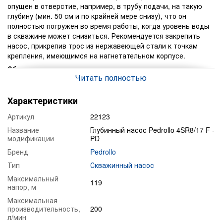
опущен в отверстие, например, в трубу подачи, на такую
глубину (мин. 50 см и по крайней мере снизу), что он
полностью погружен во время работы, когда уровень воды
в скважине может снизиться. Рекомендуется закрепить
насос, прикрепив трос из нержавеющей стали к точкам
крепления, имеющимся на нагнетательном корпусе.
Область применения
Читать полностью
В быту
В коммунальном хозяйстве
Характеристики
В промышленном секторе
Артикул
22123
ЭКСПЛУАТАЦИОННЫЕ ОГРАНИЧЕНИЯ
Название
Глубинный насос Pedrollo 4SR8/17 F -
• Максимальная температура жидкости +35 °C
модификации
PD
• Максимальное содержание песка 150 г/м3
Бренд
Pedrollo
• Предел погружения:
Тип
Скважинный насос
– 200 м с мотором 4PD
Максимальный
119
напор, м
– 100 м с мотором 4PS
Максимальная
• Установка:
производительность,
200
л/мин
– вертикальная