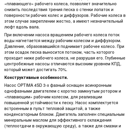
«плавающего» рабочего колеса, позволяет значительно
снизить последствия трения песка о стенки лопаток и
поверхности рабочих колес и диффузоров. Рабочие колеса в
этом случае закреплении жестко, а имеют незначительный
люфт вдоль вала.
При включении насоса вращением рабочего колеса поток
воды нагнетается между рабочим колесом и диффузором.
Давление, образовавшийся поднимает рабочее колесо. При
этом осадок песка выносится потоком, часть которого
проходит ниже рабочего колеса, не разрушая его. Глубинные
центробежные насосы отличаются высоким уровнем КПД,
который может достигать 70%.
Конструктивные особенности.
Насос OPTIMA 4SD 3-х фазный оснащен асинхронным
однофазными двигателем с коротко замкнутым ротором и
«плавающим» рабочим колесом, для реализации
повышенной устойчивости к песку. Насос комплектуется
встроенным в пульт тепловой защитой, а также
конденсаторным блоком. Двигатель заполнен специальным
минеральным маслом для эффективного охлаждения
(теплоотдачи в окружающую среду), а также для смазки и