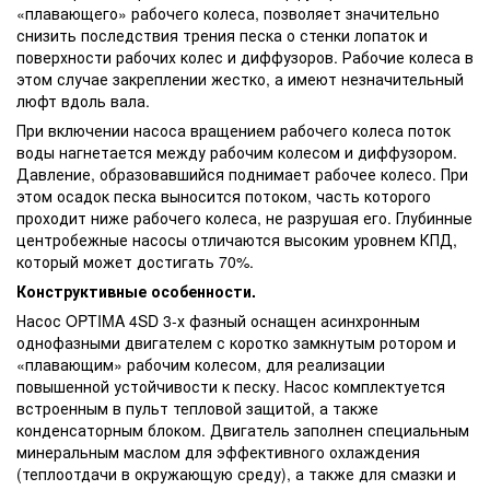
«плавающего» рабочего колеса, позволяет значительно
снизить последствия трения песка о стенки лопаток и
поверхности рабочих колес и диффузоров. Рабочие колеса в
этом случае закреплении жестко, а имеют незначительный
люфт вдоль вала.
При включении насоса вращением рабочего колеса поток
воды нагнетается между рабочим колесом и диффузором.
Давление, образовавшийся поднимает рабочее колесо. При
этом осадок песка выносится потоком, часть которого
проходит ниже рабочего колеса, не разрушая его. Глубинные
центробежные насосы отличаются высоким уровнем КПД,
который может достигать 70%.
Конструктивные особенности.
Насос OPTIMA 4SD 3-х фазный оснащен асинхронным
однофазными двигателем с коротко замкнутым ротором и
«плавающим» рабочим колесом, для реализации
повышенной устойчивости к песку. Насос комплектуется
встроенным в пульт тепловой защитой, а также
конденсаторным блоком. Двигатель заполнен специальным
минеральным маслом для эффективного охлаждения
(теплоотдачи в окружающую среду), а также для смазки и