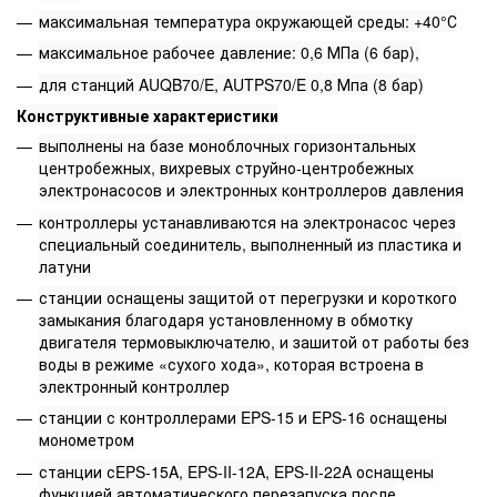
максимальная температура окружающей среды: +40°С
максимальное рабочее давление: 0,6 МПа (6 бар),
для станций AUQB70/E, AUTPS70/E 0,8 Мпа (8 бар)
Конструктивные характеристики
выполнены на базе моноблочных горизонтальных
центробежных, вихревых струйно-центробежных
электронасосов и электронных контроллеров давления
контроллеры устанавливаются на электронасос через
специальный соединитель, выполненный из пластика и
латуни
станции оснащены защитой от перегрузки и короткого
замыкания благодаря установленному в обмотку
двигателя термовыключателю, и зашитой от работы без
воды в режиме «сухого хода», которая встроена в
электронный контроллер
станции с контроллерами EPS-15 и EPS-16 оснащены
монометром
станции сEPS-15A, EPS-II-12A, EPS-II-22A оснащены
функцией автоматического перезапуска после