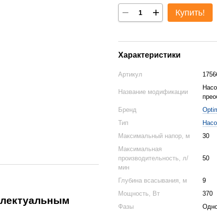
Купить!
Характеристики
Артикул
1756
Насо
Название модификации
прео
Бренд
Opti
Тип
Насо
Максимальный напор, м
30
Максимальная
производительность, л/
50
мин
Глубина всасывания, м
9
Мощность, Вт
370
еллектуальным
Фазы
Одн