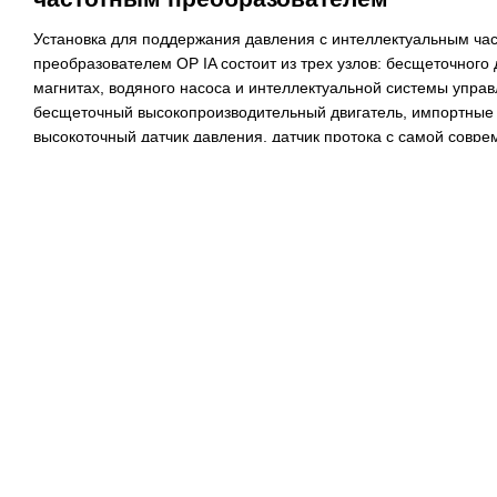
Установка для поддержания давления с интеллектуальным ча
преобразователем OP
IA состоит из трех узлов: бесщеточного
магнитах, водяного насоса и интеллектуальной системы управ
бесщеточный высокопроизводительный двигатель, импортные 
высокоточный датчик давления, датчик протока с самой совр
электронного управления. Эти все элементы позволили созда
высокотехнологичное изделие.
Серия изделий имеет разнообразные области применения, выс
напора, меньшие размеры и вес, отличный внешний вид. Такж
горизонтальном и вертикальном положении. Установка являетс
панель управления обеспечивает легкость и удобство в польз
Установка OP
IA в основном используется для водоснабжения 
садового полива, сельском хозяйстве, для водоснабжения друг
также для промышленных жидкостей.
Главные особенности установки:
- бесщеточный двигатель на постоянных магнитах, высокая э
энергосбережение