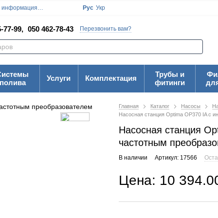
я информация
Блог
Пользовательское соглашение
Рус
Укр
Карта Сайта
-77-99,
050 462-78-43
Перезвонить вам?
Системы
Трубы и
Фи
Услуги
Комплектация
полива
фитинги
дл
Главная
Каталог
Насосы
На
Насосная станция Optima OP370 IA с 
Насосная станция Op
частотным преобраз
В наличии
Артикул: 17566
Оста
Цена: 10 394.0