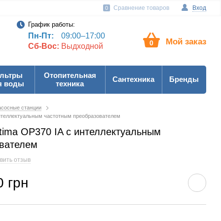
Сравнение товаров
Вход
0
График работы:
Пн-Пт:
09:00–17:00
Мой заказ
0
Сб-Вос:
Выдходной
льтры
Отопительная
Сантехника
Бренды
я воды
техника
сосные станции
интеллектуальным частотным преобразователем
tima OP370 IA с интеллектуальным
ователем
вить отзыв
0 грн