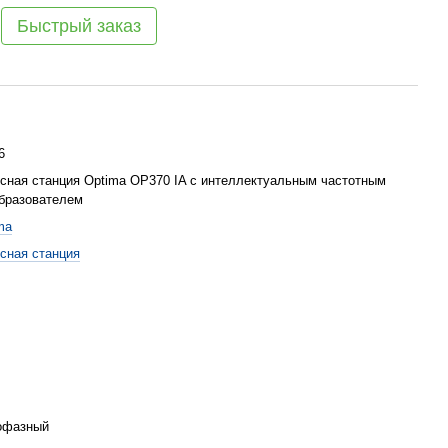
Быстрый заказ
6
сная станция Optima OP370 IA с интеллектуальным частотным
бразователем
ma
сная станция
офазный