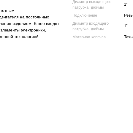
Диаметр выходящего
1"
патрубка, дюймы
стотным
Подключение
Резь
 двигателя на постоянных
ления изделием. В нее входят
Диаметр входящего
1"
патрубка, дюймы
элементы электроники,
еменной технологией
Материал корпуса
Техн
ть настоящее
Применение
Чист
Длина кабеля, м
1.0
окие значения потока и
е есть возможность монтажа в
я легкой в обслуживании, а
овании
Доставка
Оплата
Гар
в домохозяйствах, в системах
их различных объектов, а
Самовывоз из нашего магаз
Новой почтой по Украине 
заказа от 500 грн)
Курьером по Киеву — дого
Подробнее о доставке
ффективность и
Оплата курьеру или налож