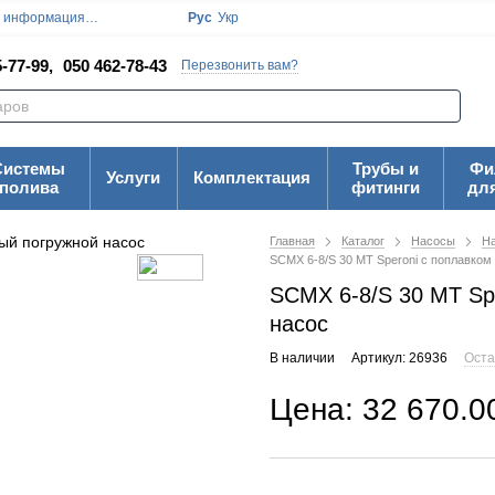
я информация
Блог
Пользовательское соглашение
Рус
Укр
Карта Сайта
-77-99,
050 462-78-43
Перезвонить вам?
Системы
Трубы и
Фи
Услуги
Комплектация
полива
фитинги
дл
Главная
Каталог
Насосы
На
SCMX 6-8/S 30 MT Speroni с поплавком
SCMX 6-8/S 30 MT Sp
насос
В наличии
Артикул: 26936
Оста
Цена: 32 670.0