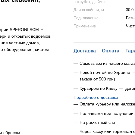
патрубка, дюймы
Длина кабеля, м
30.0
Подключение
Резь
Применение
Чист
серии SPERONI SCM-F
ерн и открытых водоемов.
ния частных домов,
го оборудования; систем
Доставка
Оплата
Гар
Самовывоз из нашего магаз
Новой почтой по Украине 
заказа от 500 грн)
Курьером по Киеву — дого
Подробнее о доставке
Оплата курьеру или налож
Наличными при получении.
На расчетный счет
Через кассу или терминал 
им сбросом