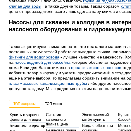
магазина Насос Плюс можно выбрать
груша на гидроаккумуля
клапан для воды
, а также другие товары. Таким образом
купит
цене от производителя всего лишь сделав пару кликов и остави
Насосы для скважин и колодцев в интерн
насосного оборудования и гидроаккумуля
Также акцентируем внимание на то, что в каталоге магазина л
постоянных покупателей работают выгодные скидки наприме
фитинги для водопровода
- лучшее качество и надежность. Х
на
насос водяной для бассейна
которые обеспечат надежное 
дома Если для Вас оптимальна
цена скважинных насосов
то д
добавить товар в корзину и указать предпочитаемый метод дос
еще на этапе выбора, то предлагаем обратить внимание на од
пластмассовые канализационные трубы
либо другое насосное
доступна каждому. Мы с радостью ответим на дополнительные
ТОП запросы
ТОП меню
Купить в украине
Система
Электрический
Купить
фильтр для воды
капельного
котёл купить
бассей
полива цена
Биметалл радиатор
Вода с обратным
Мотопо
Резиновая груша
осмосом
харько