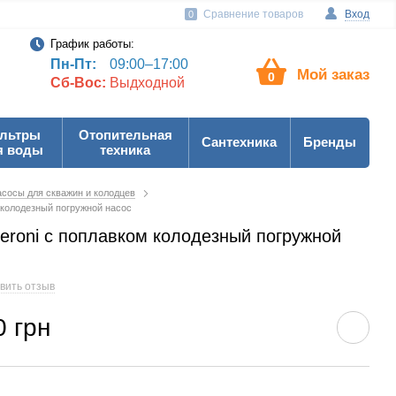
Сравнение товаров
Вход
0
График работы:
Пн-Пт:
09:00–17:00
Мой заказ
0
Сб-Вос:
Выдходной
льтры
Отопительная
Сантехника
Бренды
я воды
техника
сосы для скважин и колодцев
 колодезный погружной насос
eroni с поплавком колодезный погружной
вить отзыв
0 грн