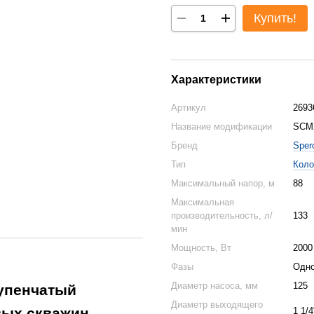
Купить!
Характеристики
Артикул
2693
Название модификации
SCMX
Бренд
Sper
Тип
Коло
Максимальный напор, м
88
Максимальная
производительность, л/
133
мин
Мощность, Вт
2000
Фазы
Одн
Диаметр насоса, мм
125
упенчатый
Диаметр выходящего
вых скважин,
1 1/4