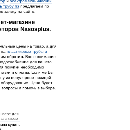
тор
и
электромеханический
ь трубу пэ
предлагаем по
в заявку на сайте.
ет-магазине
торов Nasosplus.
ояльные цены на товар, а для
р на
пластиковые трубы и
отим обратить Ваше внимание
водоснабжение для вашего
ля покупки необходимо
тавки и оплаты. Если же Вы
ну из популярных позиций:
 оборудование. Цена будет
 вопросы и помочь в выборе.
 насос для
на в киеве
мпа купить
в