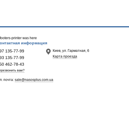
/ footers-printer was here
онтактная информация
97 135-77-99
Киев, ул. Гарматная, 6
Карта проезда
93 135-77-99
50 462-78-43
ерезвонить вам?
л. почта:
sale@nasosplus.com.ua