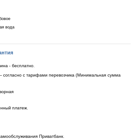
бовое
ая вода
антия
ина - бесплатно.
— согласно с тарифами перевозчика (Минимальная сумма
ворная
енный платеж.
самообслуживания Приватбанк.