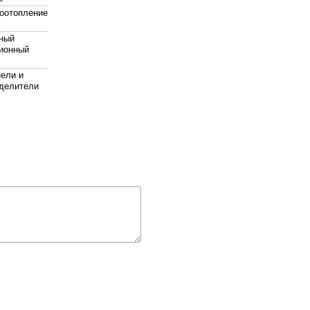
оотопление
ный
ионный
ели и
делители
ангов
топливный
в квартире
катушка
инный
украина
жаротушения
pedrollo