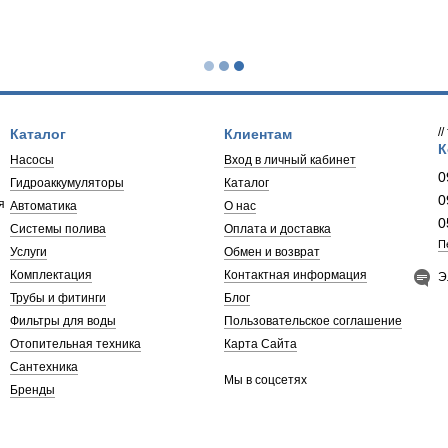
 поверхностные
й самовсасывающий
т
сные станции pedrollo
ятора
у
ия насосом
я арматура для отопления
труба для пайки
монтаж циркуляционного насоса
картридж для умягчения воды
ышения давления
соса
кумуляторов
оборудование
труба канализационная
фильтр для воды от железа
ollo
/
Каталог
Клиентам
зка промышленная
мембрана обратного осмоса
К
Педролло
Насосы
Вход в личный кабинет
линейный картридж
edrollo
0
Гидроаккумуляторы
Каталог
осы pedrollo
0
я
ды
Автоматика
О нас
сосы dab
0
Системы полива
Оплата и доставка
ий pedrollo
П
Услуги
Обмен и возврат
ollo
Комплектация
Контактная информация
Э
а
Трубы и фитинги
Блог
Фильтры для воды
Пользовательское соглашение
Отопительная техника
Карта Сайта
Сантехника
Мы в соцсетях
Бренды