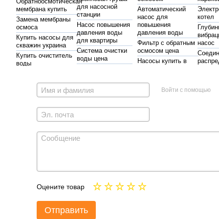
Обратноосмотическая
для насосной
мембрана купить
Автоматический
Электр
станции
насос для
котел
Замена мембраны
Насос повышения
повышения
осмоса
Глубин
давления воды
давления воды
вибрац
Купить насосы для
для квартиры
Фильтр с обратным
насос
скважин украина
Система очистки
осмосом цена
Соедин
Купить очиститель
воды цена
Насосы купить в
распре
воды
Оборудование
украине
для шл
Насосы
Картридж фильтра
для систем
Комплектующие
Твердо
для умягчения воды
гидроаккумуляторы
отопления купить
для
котел 
Войти с помощью
Купить шаровый кран
Картридж для
гидроаккумуляторов
автоматика для насосов
Шланг 
умягчения воды
цена
системы полива
Скваж
Повысительные
Насосна станция
насос 
обслуживание насосов
насосы цена
оптима
Запчасти для насосов
Электромагнитный
Защита сухого хода
купить фитинги
клапан купить
купить
украина
фильтры для воды
Труба
отопление
полиэтиленовая
Насос для узкой скважины
КНС
украина
Насосная станция
насос шнековый
Насосная станция
Оцените товар
для канализации
Промышленные насосы
насосные станции по
купить
Вихревой насос
насос для бассейна
Гидроаккумулятор
Отправить
Самовсасывающие насосы
насос поверхностный 
киев цена