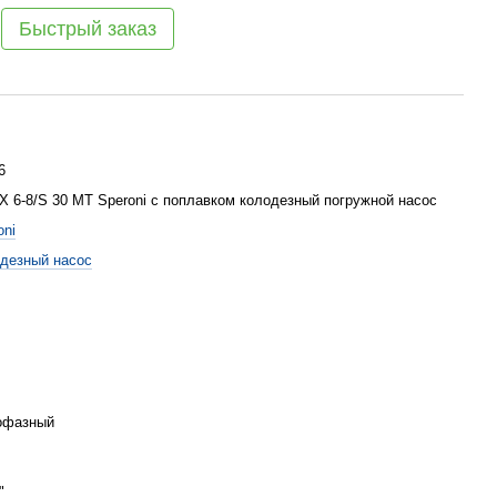
Быстрый заказ
6
 6-8/S 30 MT Speroni с поплавком колодезный погружной насос
oni
дезный насос
офазный
"