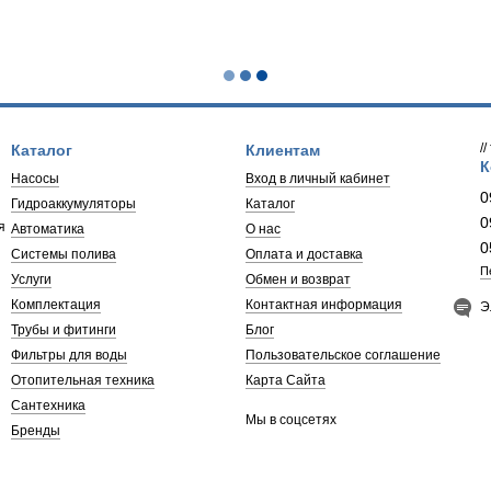
 поверхностные
й самовсасывающий
т
сные станции pedrollo
ятора
у
ия насосом
я арматура для отопления
труба для пайки
монтаж циркуляционного насоса
картридж для умягчения воды
ышения давления
соса
кумуляторов
оборудование
труба канализационная
фильтр для воды от железа
ollo
/
Каталог
Клиентам
зка промышленная
мембрана обратного осмоса
К
Педролло
Насосы
Вход в личный кабинет
линейный картридж
edrollo
0
Гидроаккумуляторы
Каталог
осы pedrollo
0
я
ды
Автоматика
О нас
сосы dab
0
Системы полива
Оплата и доставка
ий pedrollo
П
Услуги
Обмен и возврат
ollo
Комплектация
Контактная информация
Э
а
Трубы и фитинги
Блог
Фильтры для воды
Пользовательское соглашение
Отопительная техника
Карта Сайта
Сантехника
Мы в соцсетях
Бренды