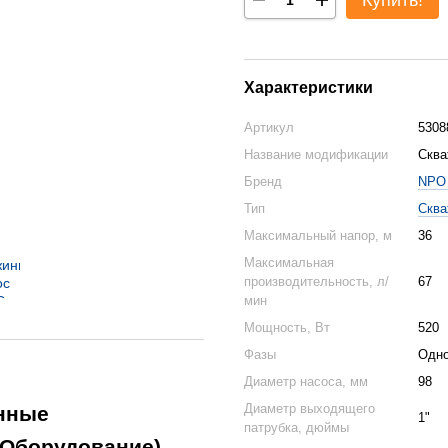
Купить!
Характеристики
Артикул
5308
Название модификации
Сква
Бренд
NPO 
Тип
Сква
Максимальный напор, м
36
Максимальная
производительность, л/
67
мин
Мощность, Вт
520
Фазы
Одн
Диаметр насоса, мм
98
Диаметр выходящего
нные
1"
патрубка, дюймы
 Оборудование)