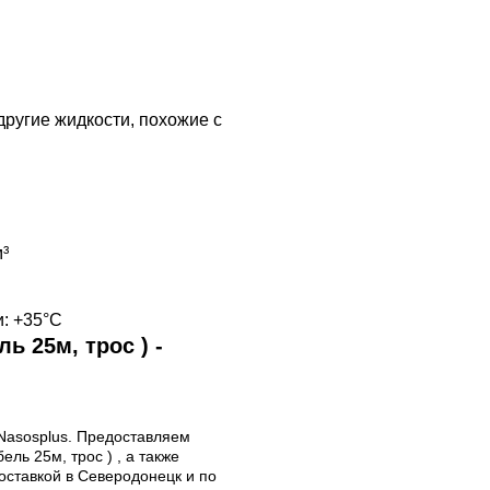
другие жидкости, похожие с
³
: +35°C
 25м, трос ) -
 Nasosplus. Предоставляем
ль 25м, трос ) , а также
оставкой в Северодонецк и по