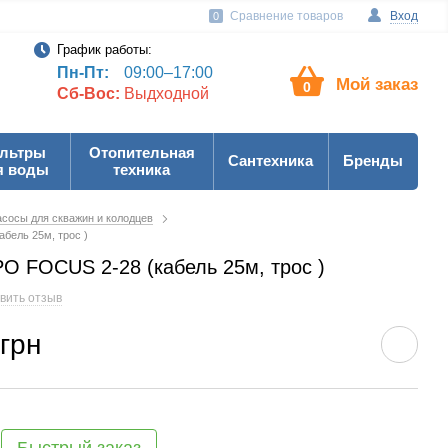
Сравнение товаров
Вход
0
График работы:
Пн-Пт:
09:00–17:00
Мой заказ
0
Сб-Вос:
Выдходной
льтры
Отопительная
Сантехника
Бренды
я воды
техника
сосы для скважин и колодцев
бель 25м, трос )
O FOCUS 2-28 (кабель 25м, трос )
вить отзыв
 грн