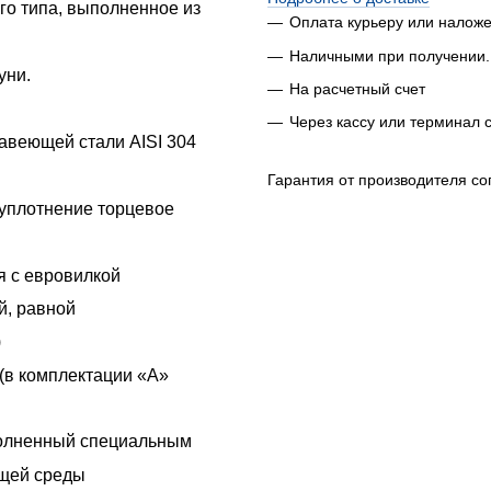
го типа, выполненное из
Оплата курьеру или налож
Наличными при получении.
уни.
На расчетный счет
Через кассу или терминал 
авеющей стали AISI 304
Гарантия от производителя со
 уплотнение торцевое
я с евровилкой
й, равной
)
(в комплектации «А»
полненный специальным
ющей среды