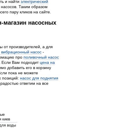
ть и найти
электрический
 насосов. Таким образом
его пару кликов на сайте.
н-магазин насосных
ы от производителей, а для
 вибрационный насос
-
ормацию про
поливочный насос
а Если Вам подходит
цена на
мо добавить его в корзину
Если пока не можете
х позиций:
насос для поднятия
 радостью ответим на все
ные
и киев
для воды