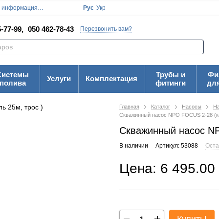
я информация
Блог
Пользовательское соглашение
Рус
Укр
Карта Сайта
-77-99,
050 462-78-43
Перезвонить вам?
Системы
Трубы и
Фи
Услуги
Комплектация
полива
фитинги
дл
Главная
Каталог
Насосы
На
Скважинный насос NPO FOCUS 2-28 (ка
Скважинный насос NP
В наличии
Артикул: 53088
Оста
Цена: 6 495.00