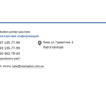
/ footers-printer was here
онтактная информация
97 135-77-99
Киев, ул. Гарматная, 6
Карта проезда
93 135-77-99
50 462-78-43
ерезвонить вам?
л. почта:
sale@nasosplus.com.ua