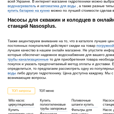
всей Украине. В интернет магазине гидротехники можно выбра
водонагреватель
и
автоматика для воды
, а также разные типы
купить батарею на кухню
можно по лучшей стоимости сделав вс
Насосы для скважин и колодцев в онлай
станций Nasosplus.
Также акцентируем внимание на то, что в каталоге лучшие цен
постоянных покупателей действуют скидки на товар
погружной
лучшее качество в нашем онлайн магазине. Не упустите инф
которые обеспечат надежное водоснабжение для вашего дом
трубы канализационные
то для приобретения товара необходи
покупок и указать предпочитаемый метод оплаты и доставки. 
определиться, то предлагаем рассмотреть одну из популярны
воды
либо другую гидротехнику. Цена доступна каждому. Мы с
возникающие вопросы.
ТОП запросы
ТОП меню
Wilo насос
Купить
Поливочные
Насос
циркуляционный
полиэтиленовые
шланги купить
станци
трубы запорожье
Купить
Фильтры для
Насос 
мотопомпу цена
Фланцевая
воды цены
оптима