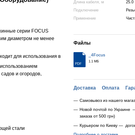
Длина кабеля, м
25.0
Подключение
Резь
Применение
Чист
ажинные серии FOCUS
ним диаметром не менее
Файлы
_4Focus
ходит для использования в
1.1 МБ
PDF
с использованием
садов и огородов,
Доставка
Оплата
Гар
Самовывоз из нашего магаз
Новой почтой по Украине 
заказа от 500 грн)
Курьером по Киеву — дого
еющей стали
Подробнее о доставке