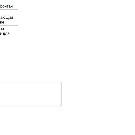
фонтан
мающий
ие
на
е для
смос
ьный
харьков
инный
ок
жаротушения
pedrollo