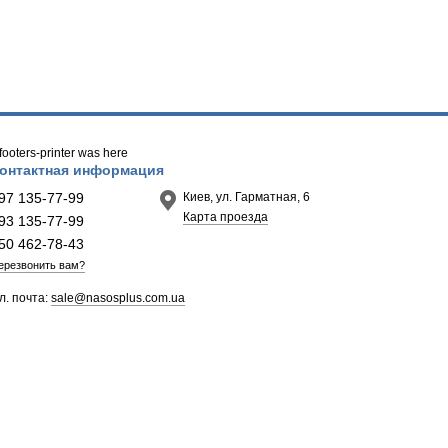
/ footers-printer was here
онтактная информация
97 135-77-99
Киев, ул. Гарматная, 6
Карта проезда
93 135-77-99
50 462-78-43
ерезвонить вам?
л. почта:
sale@nasosplus.com.ua