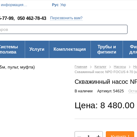
я информация
Блог
Пользовательское соглашение
Рус
Укр
Карта Сайта
-77-99,
050 462-78-43
Перезвонить вам?
Системы
Трубы и
Фи
Услуги
Комплектация
полива
фитинги
дл
Главная
Каталог
Насосы
На
Скважинный насос NPO FOCUS 4-70 (ка
Скважинный насос NP
В наличии
Артикул: 54625
Оста
Цена: 8 480.00