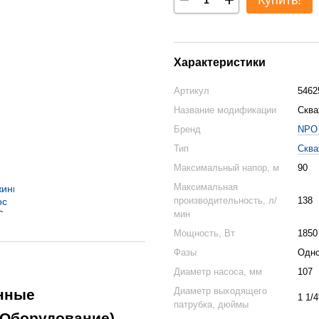
Купить!
Характеристики
Артикул
5462
Название модификации
Сква
Бренд
NPO 
Тип
Сква
Максимальный напор, м
90
Максимальная
производительность, л/
138
мин
Мощность, Вт
1850
Фазы
Одн
Диаметр насоса, мм
107
Диаметр выходящего
нные
1 1/4
патрубка, дюймы
 Оборудование)