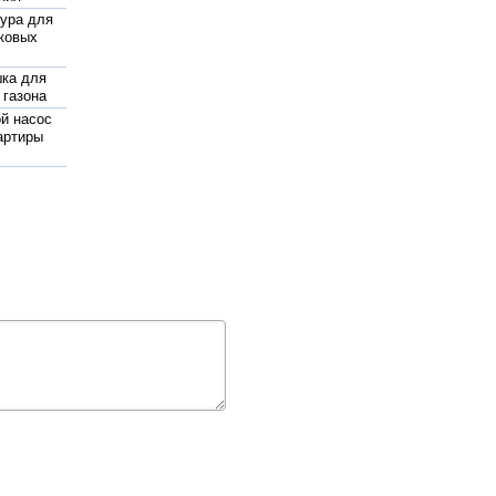
ура для
ковых
ка для
 газона
й насос
артиры
 насос
вления
и из
опилена
веющий
важинного
 цена
нный
яционный
жаротушения