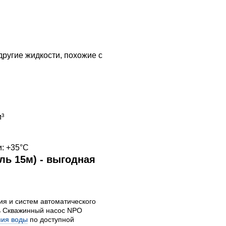
другие жидкости, похожие с
³
: +35°C
ль 15м) - выгодная
ия и систем автоматического
ть Скважинный насос NPO
ния воды
по доступной