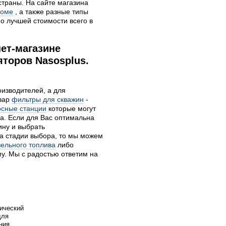
страны. На сайте магазина
доме
, а также разные типы
о лучшей стоимости всего в
ет-магазине
торов Nasosplus.
оизводителей, а для
овар
фильтры для скважин
-
осные станции
которые могут
а. Если для Вас оптимальна
ину и выбрать
а стадии выбора, то мы можем
зельного топлива
либо
у. Мы с радостью ответим на
ический
для
ния