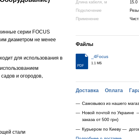
Длина кабеля, м
15.0
Подключение
Резь
Применение
Чист
ажинные серии FOCUS
ним диаметром не менее
Файлы
_4Focus
ходит для использования в
1.1 МБ
PDF
с использованием
садов и огородов,
Доставка
Оплата
Гар
Самовывоз из нашего магаз
Новой почтой по Украине 
заказа от 500 грн)
Курьером по Киеву — дого
еющей стали
Подробнее о доставке