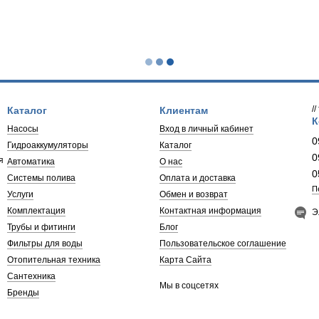
pedrollo
 поверхностные
й самовсасывающий
т
сные станции pedrollo
ятора
у
ия насосом
я арматура для отопления
труба для пайки
монтаж циркуляционного насоса
картридж для умягчения воды
ышения давления
соса
кумуляторов
оборудование
труба канализационная
фильтр для воды от железа
ollo
/
Каталог
Клиентам
зка промышленная
мембрана обратного осмоса
К
Педролло
Насосы
Вход в личный кабинет
линейный картридж
edrollo
0
Гидроаккумуляторы
Каталог
осы pedrollo
0
я
ды
Автоматика
О нас
сосы dab
0
Системы полива
Оплата и доставка
ий pedrollo
П
Услуги
Обмен и возврат
ollo
Комплектация
Контактная информация
Э
а
Трубы и фитинги
Блог
Фильтры для воды
Пользовательское соглашение
Отопительная техника
Карта Сайта
Сантехника
Мы в соцсетях
Бренды