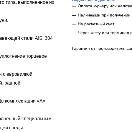
го типа, выполненное из
Оплата курьеру или налож
Наличными при получении.
уни.
На расчетный счет
Через кассу или терминал 
авеющей стали AISI 304
Гарантия от производителя со
 уплотнение торцевое
я с евровилкой
й, равной
)
(в комплектации «А»
полненный специальным
ющей среды