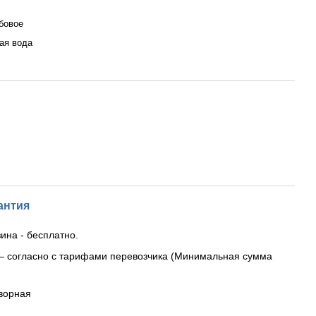
бовое
ая вода
антия
ина - бесплатно.
— согласно с тарифами перевозчика (Минимальная сумма
ворная