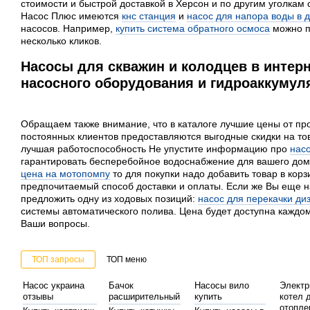
стоимости и быстрой доставкой в Херсон и по другим уголкам 
Насос Плюс имеются
кнс станция
и
насос для напора воды в 
насосов. Например,
купить система обратного осмоса
можно п
несколько кликов.
Насосы для скважин и колодцев в интерн
насосного оборудования и гидроаккумуля
Обращаем также внимание, что в каталоге лучшие цены от пр
постоянных клиентов предоставляются выгодные скидки на т
лучшая работоспособность Не упустите информацию про
нас
гарантировать бесперебойное водоснабжение для вашего дом
цена на мотопомпу
то для покупки надо добавить товар в корз
предпочитаемый способ доставки и оплаты. Если же Вы еще н
предложить одну из ходовых позиций:
насос для перекачки ди
системы автоматического полива. Цена будет доступна каждом
Ваши вопросы.
ТОП запросы
ТОП меню
Насос украина
Бачок
Насосы вило
Электр
отзывы
расширительный
купить
котел 
отопле