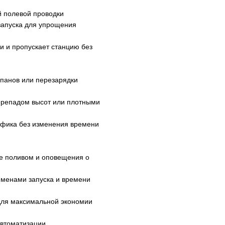
й полевой проводки
запуска для упрощения
и пропускает станцию ​​без
панов или перезарядки
перепадом высот или плотными
афика без изменения времени
е поливом и оповещения о
еменами запуска и времени
 для максимальной экономии
автоматизации