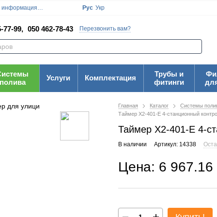
я информация
Блог
Пользовательское соглашение
Рус
Укр
Карта Сайта
-77-99,
050 462-78-43
Перезвонить вам?
Системы
Трубы и
Фи
Услуги
Комплектация
полива
фитинги
дл
Главная
Каталог
Системы поли
Таймер X2-401-E 4-станционный контро
Таймер X2-401-E 4-с
В наличии
Артикул: 14338
Оста
Цена: 6 967.16