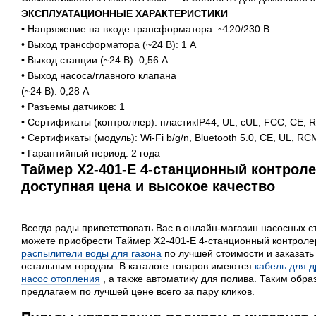
ЭКСПЛУАТАЦИОННЫЕ ХАРАКТЕРИСТИКИ
• Напряжение на входе трансформатора: ~120/230 В
• Выход трансформатора (~24 В): 1 А
• Выход станции (~24 В): 0,56 А
• Выход насоса/главного клапана
(~24 В): 0,28 А
• Разъемы датчиков: 1
• Сертификаты (контроллер): пластикIP44, UL, cUL, FCC, CE,
• Сертификаты (модуль): Wi-Fi b/g/n, Bluetooth 5.0, CE, UL, R
• Гарантийный период: 2 года
Таймер X2-401-E 4-станционный контроле
доступная цена и высокое качество
Всегда рады приветствовать Вас в онлайн-магазин насосных с
можете приобрести Таймер X2-401-E 4-станционный контролер
распылители воды для газона
по лучшей стоимости и заказать 
остальным городам. В каталоге товаров имеются
кабель для 
насос отопления
, а также автоматику для полива. Таким обр
предлагаем по лучшей цене всего за пару кликов.