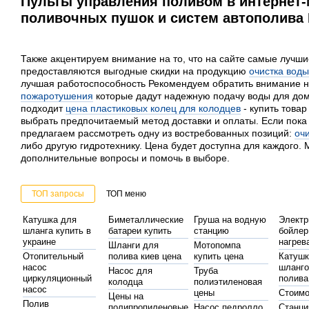
Пульты управления поливом в интернет-
поливочных пушок и систем автополива 
Также акцентируем внимание на то, что на сайте самые лучши
предоставляются выгодные скидки на продукцию
очистка вод
лучшая работоспособность Рекомендуем обратить внимание н
пожаротушения
которые дадут надежную подачу воды для дом
подходит
цена пластиковых колец для колодцев
- купить товар
выбрать предпочитаемый метод доставки и оплаты. Если пока
предлагаем рассмотреть одну из востребованных позиций:
оч
либо другую гидротехнику. Цена будет доступна для каждого. 
дополнительные вопросы и помочь в выборе.
ТОП запросы
ТОП меню
Катушка для
Биметаллические
Груша на водную
Электр
шланга купить в
батареи купить
станцию
бойлер
украине
нагрев
Шланги для
Мотопомпа
Отопительный
полива киев цена
купить цена
Катушк
насос
шланг
Насос для
Труба
циркуляционный
полива
колодца
полиэтиленовая
насос
цены
Стоимо
Цены на
Полив
полипропиленовые
Насос педролло
Станци