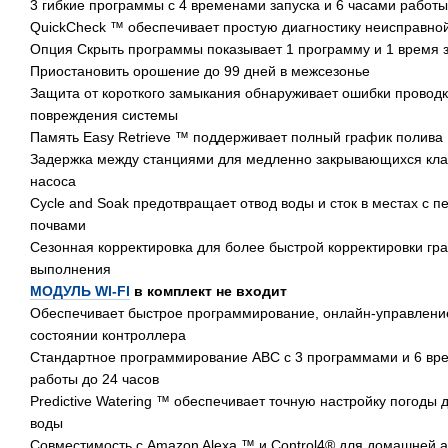
3 гибкие программы с 4 временами запуска и 6 часами работы
QuickCheck ™ обеспечивает простую диагностику неисправно
Опция Скрыть программы показывает 1 программу и 1 время 
Приостановить орошение до 99 дней в межсезонье
Защита от короткого замыкания обнаруживает ошибки проводки 
повреждения системы
Память Easy Retrieve ™ поддерживает полный график полива
Задержка между станциями для медленно закрывающихся кла
насоса
Cycle and Soak предотвращает отвод воды и сток в местах с 
почвами
Сезонная корректировка для более быстрой корректировки гр
выполнения
МОДУЛЬ WI-FI
в комплект не входит
Обеспечивает быстрое программирование, онлайн-управлени
состоянии контроллера
Стандартное программирование ABC с 3 программами и 6 вр
работы до 24 часов
Predictive Watering ™ обеспечивает точную настройку погоды
воды
Совместимость с Amazon Alexa ™ и Control4® для домашней 