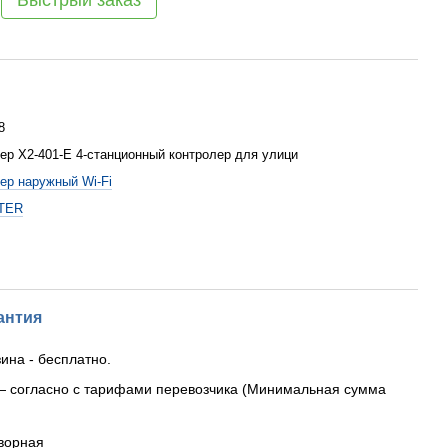
Быстрый заказ
8
ер X2-401-E 4-станционный контролер для улици
ер наружный Wi-Fi
TER
антия
ина - бесплатно.
— согласно с тарифами перевозчика (Минимальная сумма
ворная