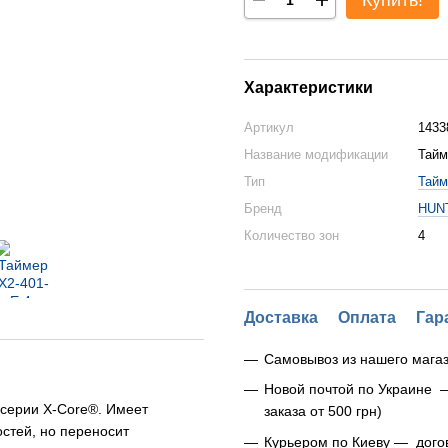
Купить!
Характеристики
Артикул
1433
Название модификации
Тайм
Тип
Тайм
Бренд
HUN
Количество зон
4
Доставка
Оплата
Гар
Самовывоз из нашего магаз
Новой почтой по Украине 
серии X-Core®. Имеет
заказа от 500 грн)
стей, но переносит
Курьером по Киеву — дого