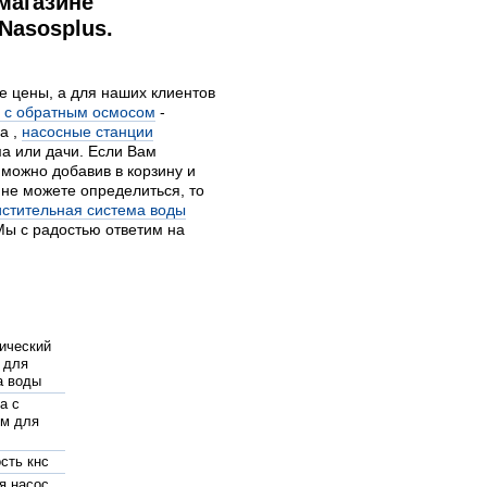
магазине
Nasosplus.
е цены, а для наших клиентов
ы с обратным осмосом
-
а ,
насосные станции
а или дачи. Если Вам
 можно добавив в корзину и
 не можете определиться, то
истительная система воды
Мы с радостью ответим на
ический
 для
а воды
а с
ом для
сть кнс
я насос