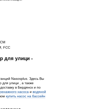
 RCM
CM, FCC
р для улици -
танций Nasosplus. Здесь Вы
 для улици , а также
доставку в Бердянск и по
дренажного насоса
и
водяной
азом
купить насос на бассейн