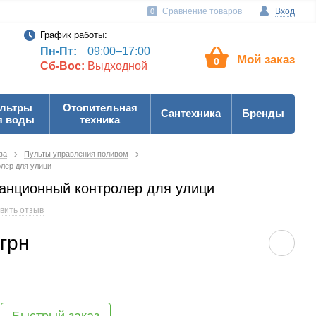
Сравнение товаров
Вход
0
График работы:
Пн-Пт:
09:00–17:00
Мой заказ
0
Сб-Вос:
Выдходной
льтры
Отопительная
Сантехника
Бренды
я воды
техника
ва
Пульты управления поливом
лер для улици
танционный контролер для улици
вить отзыв
 грн