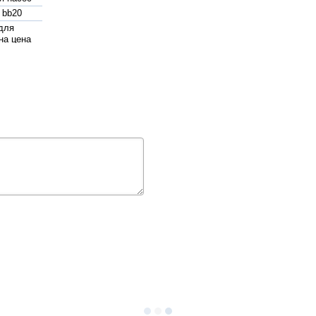
 bb20
для
на цена
анный
 для
ена
 стальной
ок для
ны в
е
жаротушения
pedrollo
 поверхностные
й самовсасывающий
т