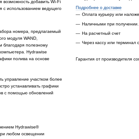
 возможность добавить Wi-Fi
Подробнее о доставке
я с использованием ведущего
Оплата курьеру или налож
Наличными при получении.
набора номера, предлагаемый
На расчетный счет
ного модуля WAND,
Через кассу или терминал 
м благодаря полезному
компьютера. Hydrawise
афики полива на основе
Гарантия от производителя со
ть управление участком более
стро устанавливать графики
ров с помощью обновлений
чением Hydrawise®
 при любом освещении