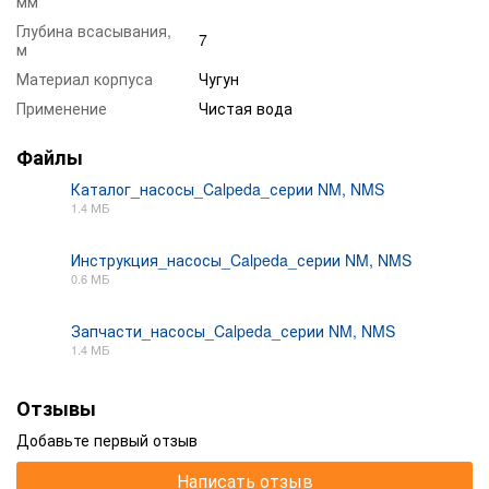
мм
Глубина всасывания,
7
м
Материал корпуса
Чугун
Применение
Чистая вода
Файлы
Каталог_насосы_Calpeda_серии NM, NMS
1.4 МБ
PDF
Инструкция_насосы_Calpeda_серии NM, NMS
0.6 МБ
PDF
Запчасти_насосы_Calpeda_серии NM, NMS
1.4 МБ
PDF
Отзывы
Добавьте первый отзыв
Написать отзыв