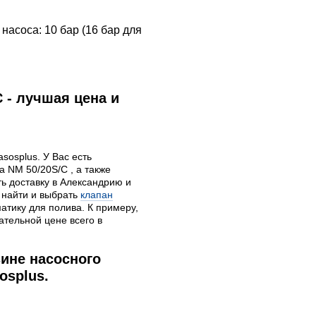
насоса: 10 бар (16 бар для
 - лучшая цена и
sosplus. У Вас есть
 NM 50/20S/C , а также
ь доставку в Александрию и
 найти и выбрать
клапан
матику для полива. К примеру,
тельной цене всего в
ине насосного
osplus.