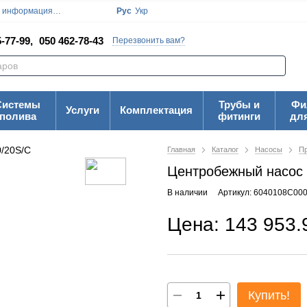
я информация
Блог
Пользовательское соглашение
Рус
Укр
Карта Сайта
-77-99,
050 462-78-43
Перезвонить вам?
Системы
Трубы и
Фи
Услуги
Комплектация
полива
фитинги
дл
Главная
Каталог
Насосы
П
Центробежный насос 
В наличии
Артикул: 6040108C00
Цена: 143 953.
Купить!