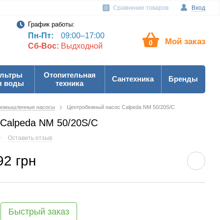
Сравнение товаров
Вход
0
График работы:
Пн-Пт:
09:00–17:00
Мой заказ
0
Сб-Вос:
Выдходной
льтры
Отопительная
Сантехника
Бренды
я воды
техника
ромышленные насосы
Центробежный насос Calpeda NM 50/20S/C
Calpeda NM 50/20S/C
0
Оставить отзыв
92 грн
Быстрый заказ