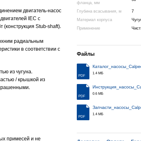
фланца, мм
инением двигатель-насос
Глубина всасывания, м
7
 двигателей IEC с
Материал корпуса
Чугу
(конструкция Stub-shaft).
Применение
Чист
ерхним радиальным
ристики в соответствии с
Файлы
Каталог_насосы_Calp
тью из чугуна.
1.4 МБ
PDF
астью / крышкой из
Инструкция_насосы_C
окрашенными.
0.6 МБ
PDF
Запчасти_насосы_Cal
1.4 МБ
PDF
ых примесей и не