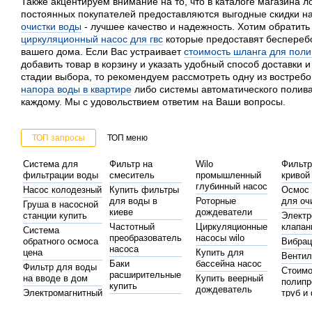
Также акцентируем внимание на то, что в каталоге магазина л
постоянных покупателей предоставляются выгодные скидки 
очистки воды
- лучшее качество и надежность. Хотим обратит
циркуляционный насос для гвс
которые предоставят беспереб
вашего дома. Если Вас устраивает
стоимость шланга для поли
добавить товар в корзину и указать удобный способ доставки 
стадии выбора, то рекомендуем рассмотреть одну из востреб
напора воды в квартире
либо системы автоматического полива
каждому. Мы с удовольствием ответим на Ваши вопросы.
ТОП запросы
ТОП меню
Система для
Фильтр на
Wilo
Фильтр
фильтрации воды
смеситель
промышленный
кривой
глубинный насос
Насос колодезный
Купить фильтры
Осмос
для воды в
Роторные
для оч
Груша в насосной
киеве
дождеватели
станции купить
Электр
Частотный
Циркуляционные
клапан
Система
преобразователь
насосы wilo
обратного осмоса
Вибра
насоса
цена
Купить для
Вентил
Баки
бассейна насос
Фильтр для воды
Стоимо
расширительные
на вводе в дом
Купить веерный
полипр
купить
дождеватель
Электромагнитный
труб и
Насос на
клапан украина
Автоматика на
Насосы
Монтаж
бассейн