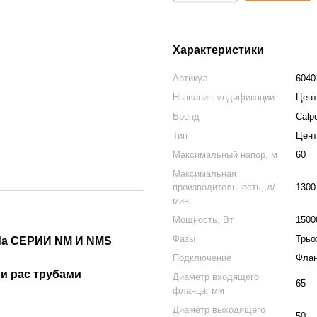
Характеристики
Артикул
6040
Название модификации
Цент
Бренд
Calp
Тип
Цент
Максимальный напор, м
60
Максимальная
производительность, л/
1300
мин
Мощность, Вт
1500
Фазы
Трьо
 СЕРИИ NM И NMS
Подключение
Флан
и рас трубами
Диаметр входящего
65
фланца, мм
Диаметр выходящего
50