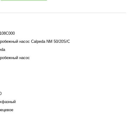
108C000
робежный насос Calpeda NM 50/20S/C
eda
робежный насос
0
хфазный
ецевое