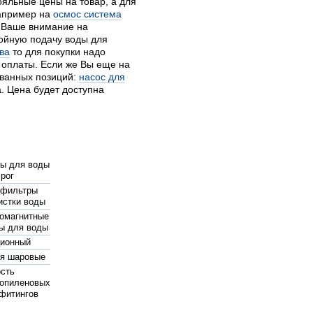
ояльные цены на товар, а для
например на
осмос система
ь Ваше внимание на
ойную подачу воды для
ва
то для покупки надо
и оплаты. Если же Вы еще на
ованных позиций:
насос для
. Цена будет доступна
ы для воды
 рог
 фильтры
истки воды
омагнитные
ы для воды
ционный
я шаровые
сть
опиленовых
 фитингов
 насоса