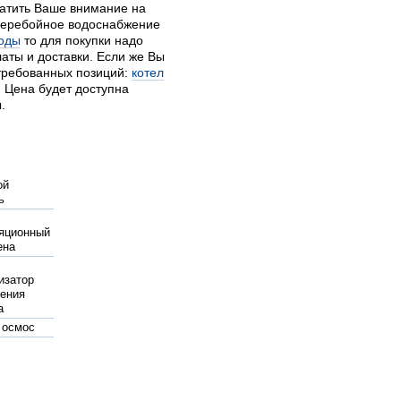
атить Ваше внимание на
перебойное водоснабжение
воды
то для покупки надо
аты и доставки. Если же Вы
стребованных позиций:
котел
 Цена будет доступна
.
ой
ь
яционный
ена
изатор
ения
а
 осмос
очный
тика для