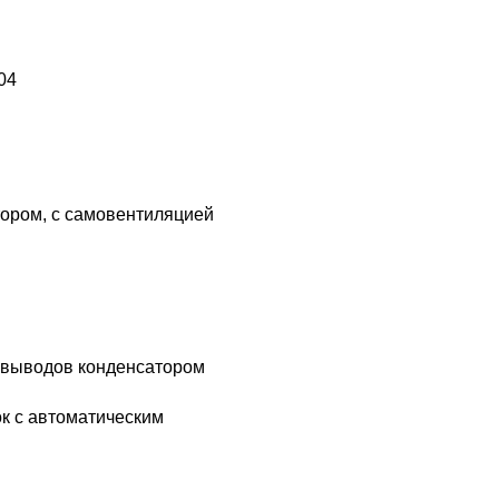
04
ором, с самовентиляцией
 выводов конденсатором
ок с автоматическим