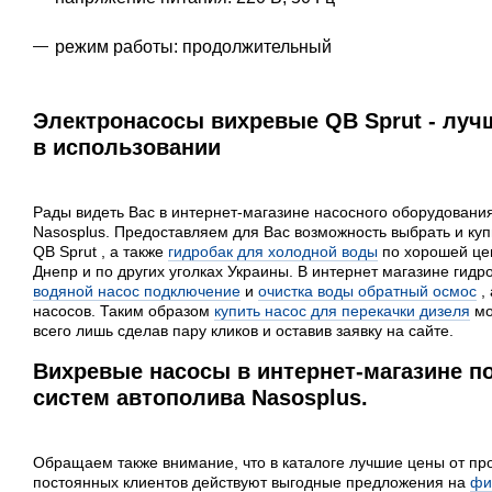
режим работы: продолжительный
Электронасосы вихревые QB Sprut - луч
в использовании
Рады видеть Вас в интернет-магазине насосного оборудовани
Nasosplus. Предоставляем для Вас возможность выбрать и ку
QB Sprut , а также
гидробак для холодной воды
по хорошей цен
Днепр и по других уголках Украины. В интернет магазине гид
водяной насос подключение
и
очистка воды обратный осмос
,
насосов. Таким образом
купить насос для перекачки дизеля
мо
всего лишь сделав пару кликов и оставив заявку на сайте.
Вихревые насосы в интернет-магазине п
систем автополива Nasosplus.
Обращаем также внимание, что в каталоге лучшие цены от пр
постоянных клиентов действуют выгодные предложения на
фи