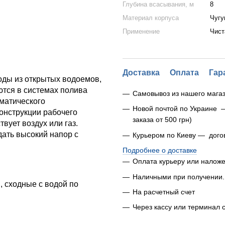
Глубина всасывания, м
8
Материал корпуса
Чугу
Применение
Чист
Доставка
Оплата
Гар
оды из открытых водоемов,
ются в системах полива
Самовывоз из нашего магаз
оматического
Новой почтой по Украине 
онструкции рабочего
заказа от 500 грн)
твует воздух или газ.
ать высокий напор с
Курьером по Киеву — дого
Подробнее о доставке
Оплата курьеру или налож
Наличными при получении.
, сходные с водой по
На расчетный счет
Через кассу или терминал 