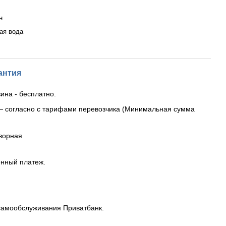
н
ая вода
антия
ина - бесплатно.
— согласно с тарифами перевозчика (Минимальная сумма
ворная
енный платеж.
самообслуживания Приватбанк.