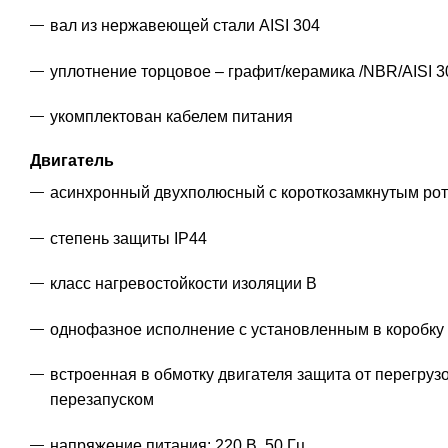
вал из нержавеющей стали AISI 304
уплотнение торцовое – графит/керамика /NBR/AISI 3
укомплектован кабелем питания
Двигатель
асинхронный двухполюсный с короткозамкнутым рот
степень защиты IP44
класс нагревостойкости изоляции В
однофазное исполнение с установленным в коробку
встроенная в обмотку двигателя защита от перегруз
перезапуском
напряжение питания: 220 В, 50 Гц