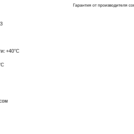
Гарантия от производителя со
м3
и: +40°С
°С
есом