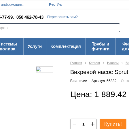
я информация
Блог
Пользовательское соглашение
Рус
Укр
Карта Сайта
-77-99,
050 462-78-43
Перезвонить вам?
Системы
Трубы и
Фи
Услуги
Комплектация
полива
фитинги
дл
Главная
Каталог
Насосы
В
Вихревой насос Spru
В наличии
Артикул: 55832
Оста
Цена: 1 889.42
Купить!