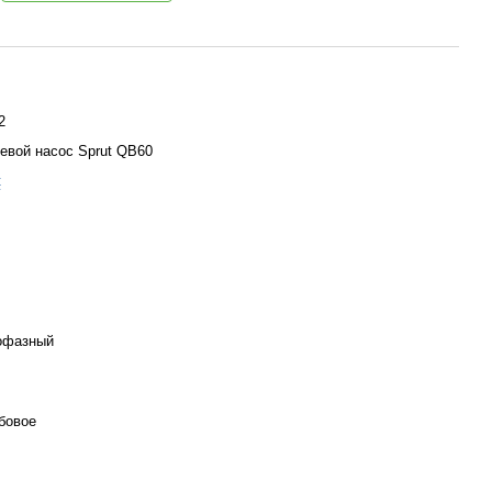
2
евой насос Sprut QB60
t
офазный
бовое