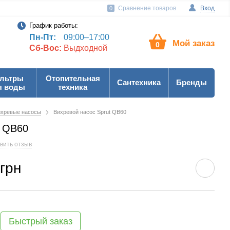
Сравнение товаров
Вход
0
График работы:
Пн-Пт:
09:00–17:00
Мой заказ
0
Сб-Вос:
Выдходной
льтры
Отопительная
Сантехника
Бренды
я воды
техника
ихревые насосы
Вихревой насос Sprut QB60
t QB60
вить отзыв
 грн
Быстрый заказ