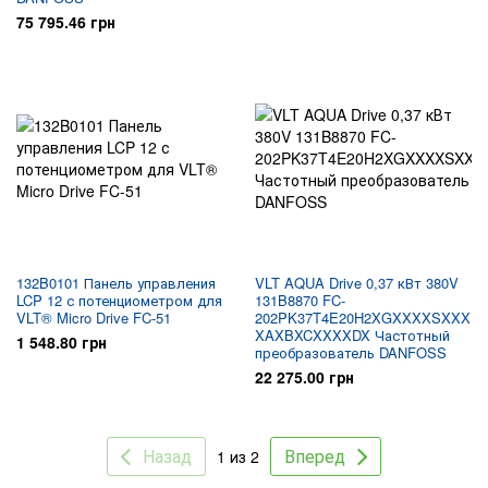
75 795.46 грн
132B0101 Панель управления
VLT AQUA Drive 0,37 кВт 380V
LCP 12 с потенциометром для
131B8870 FC-
VLT® Micro Drive FC-51
202PK37T4E20H2XGXXXXSXXX
XAXBXCXXXXDX Частотный
1 548.80 грн
преобразователь DANFOSS
22 275.00 грн
Назад
Вперед
1 из 2