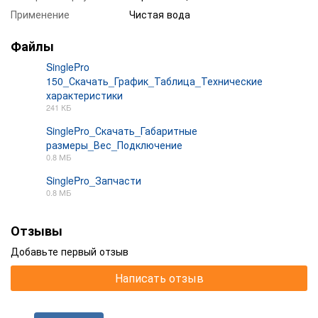
Применение
Чистая вода
Файлы
SinglePro
150_Скачать_График_Таблица_Технические
характеристики
PDF
241 КБ
SinglePro_Скачать_Габаритные
размеры_Вес_Подключение
PDF
0.8 МБ
SinglePro_Запчасти
0.8 МБ
PDF
Отзывы
Добавьте первый отзыв
Написать отзыв