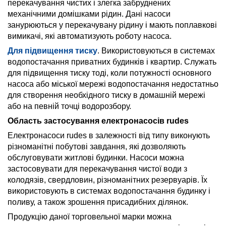
перекачування чистих і злегка забруднених
механічними домішками рідин. Дані насоси
занурюються у перекачувану рідину і мають поплавкові
вимикачі, які автоматизують роботу насоса.
Для підвищення тиску
. Використовуються в системах
водопостачання приватних будинків і квартир. Служать
для підвищення тиску тоді, коли потужності основного
насоса або міської мережі водопостачання недостатньо
для створення необхідного тиску в домашній мережі
або на певній точці водорозбору.
Область застосування електронасосів rudes
Електронасоси rudes в залежності від типу виконують
різноманітні побутові завдання, які дозволяють
обслуговувати житлові будинки. Насоси можна
застосовувати для перекачування чистої води з
колодязів, свердловин, різноманітних резервуарів. Їх
використовують в системах водопостачання будинку і
поливу, а також зрошення присадибних ділянок.
Продукцію даної торговельної марки можна