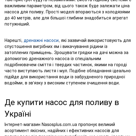
важливим параметром, від цього також буде залежати ціна
насоса для поливу. Прості моделі впораються з колодязями
до 40 метрів, але для більшої глибини знадобиться агрегат
потужніший.
Нарешті,
дренажні насоси
, які зазвичай використовують для
спустошення вигрібних ям і викачування рідини із
затоплених приміщень. Зрошувати грядки на дачі можна за
допомогою дренажного насоса із спеціальним
подрібнювачем сміття і твердих частинок, якими на городі
часто виступають листя і мул. Подібне обладнання ідеально
підійде для використання води із забрудненого природної
водойми, в зв'язку з високим ступенем очищення води.
Де купити насос для поливу в
Україні
Інтернет-магазин Nasosplus.com.ua пропонує великий
асортимент якісних, надійних і ефективних насосів для