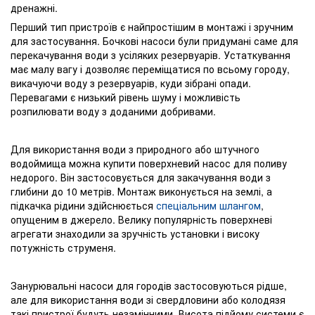
дренажні.
Перший тип пристроїв є найпростішим в монтажі і зручним
для застосування. Бочкові насоси були придумані саме для
перекачування води з усіляких резервуарів. Устаткування
має малу вагу і дозволяє переміщатися по всьому городу,
викачуючи воду з резервуарів, куди зібрані опади.
Перевагами є низький рівень шуму і можливість
розпилювати воду з доданими добривами.
Для використання води з природного або штучного
водоймища можна купити поверхневий насос для поливу
недорого. Він застосовується для закачування води з
глибини до 10 метрів. Монтаж виконується на землі, а
підкачка рідини здійснюється
спеціальним шлангом
,
опущеним в джерело. Велику популярність поверхневі
агрегати знаходили за зручність установки і високу
потужність струменя.
Занурювальні насоси для городів застосовуються рідше,
але для використання води зі свердловини або колодязя
такі пристрої будуть незамінними. Висота підйому системи є