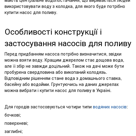
мають центральне водопостачання, що виривається людей
використовувати воду з колодка, для якого буде потрібно
купити насос для поливу.
Особливості конструкції і
застосування насосів для поливу
Перед придбанням насоса потрібно визначитися, звідки
можна взяти воду. Кращим джерелом стає дощова вода,
але її збір не завжди доцільний. Також на дачі може бути
пробурена свердловина або викопаний колодязь.
Відповідним рішенням стане вода з домашнього ставка,
басейну або водойми. Грунтуючись на даних джерелах
можна вибрати і купити насос для поливу в Україні.
Для городів застосовуються чотири типи
водяних насосів
:
бочкові;
поверхневі;
заглибні;