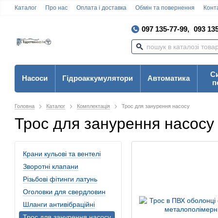
Каталог
Про нас
Оплата і доставка
Обмін та повернення
Конта
097 135-77-99,
093 135
С
Насоси
Гідроаккумулятори
Автоматика
п
Головна
Каталог
Комплектація
Трос для занурення насосу
Трос для занурення насосу
Крани кульові та вентелі
Зворотні клапани
Різьбові фітинги латунь
Оголовки для свердловин
Шланги антивібраційні
Трос для занурення насосу