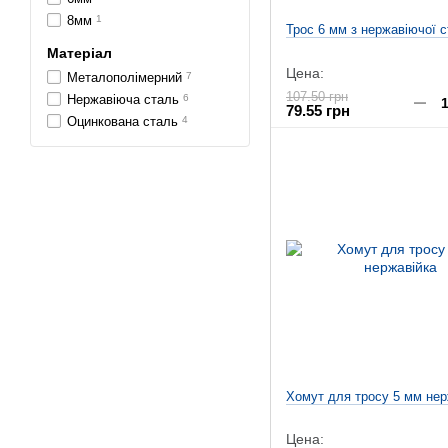
8мм
1
Трос 6 мм з нержавіючої с
Матеріал
Цена:
Металополімерний
7
107.50 грн
Нержавіюча сталь
6
79.55 грн
Оцинкована сталь
4
Хомут для тросу 5 мм нер
Цена: