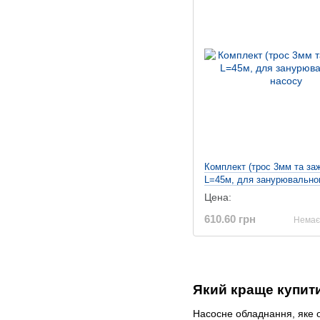
Комплект (трос 3мм та за
L=45м, для занурювально
Цена:
610.60 грн
Немає 
Який краще купити
Насосне обладнання, яке о