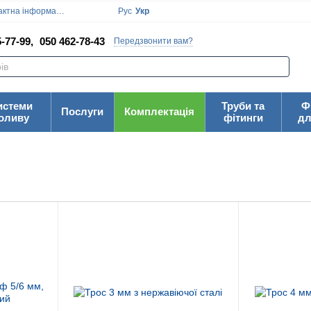
ктна інформація
Блог
Угода користувача
Рус
Укр
-77-99,
050 462-78-43
Передзвонити вам?
истеми
Труби та
Ф
Послуги
Комплектація
оливу
фітинги
дл