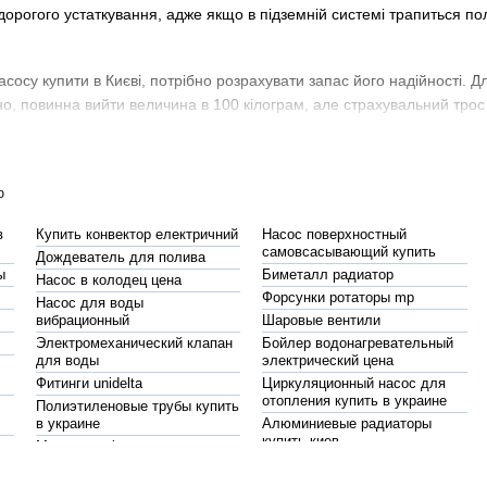
дорогого устаткування, адже якщо в підземній системі трапиться п
сосу купити в Києві, потрібно розрахувати запас його надійності. Д
зно, повинна вийти величина в 100 кілограм, але страхувальний тро
ю
и
в
Купить конвектор електричний
Насос поверхностный
го насосу
ціна залежить від матеріалів виготовлення. Найбільш дешев
самовсасывающий купить
Дождеватель для полива
ття, не виділяють шкідливих речовин. Недолік подібних тросів поляга
ы
Биметалл радиатор
Насос в колодец цена
робити кілька шарів.
Форсунки ротаторы mp
Насос для воды
вибрационный
Шаровые вентили
Электромеханический клапан
Бойлер водонагревательный
о, вигідним варіантом вважається сталевий трос, що витримує великі
для воды
электрический цена
найкращим варіантом буде купити нержавіючий трос для свердловинн
Фитинги unidelta
Циркуляционный насос для
отопления купить в украине
Полиэтиленовые трубы купить
в украине
Алюминиевые радиаторы
купить киев
а
Мембрана фильтра обратного
Насос для узкой скважины
КНС
ть оцинкований канат, але він обов'язково повинен бути покритий із
осмоса
Циркуляционные насосы вило
Насосная станция
насос шнеков
цена