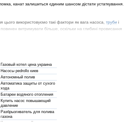
оломка, канат залишиться єдиним шансом дістати устаткування.
ля цього використовуємо такі фактори як вага насоса,
труби
і
с повинен витримувати більше, оскільки на глибині провисання
Газовый котел цена украина
і і зручні канати з синтетики: нейлону і капрону. Ці матеріали
Насосы pedrollo киев
є в розтягуванні штучних ниток під впливом тяжкості. Тому, щоб
Автономный полив
Автоматика защиты от сухого
хода
Батареи водяного отопления
 навантаження. Але недорогі сталеві сплави швидко іржавіють
Купить насос повышающий
ого насосу - він витримує велику вагу, що не підпадає під
давление
Разбрызгиватель для полива
газона
Купить погружной насос для
оляцією з ПВХ матеріалу, оскільки цинк виділяє токсичні
канализации
ый