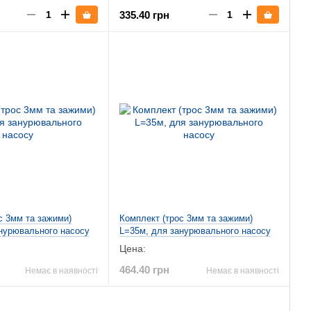
335.40 грн
с 3мм та зажими)
Комплект (трос 3мм та зажими)
нурювального насосу
L=35м, для занурювального насосу
Цена:
464.40 грн
Немає в наявності
Немає в наявності