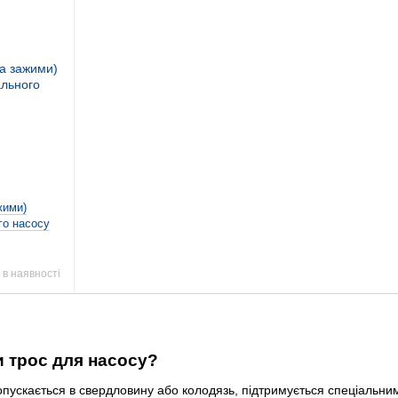
жими)
го насосу
в наявності
 трос для насосу?
пускається в свердловину або колодязь, підтримується спеціальним 