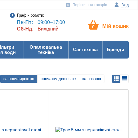
Порівняння товарів
Вхід
0
Графік роботи:
Пн-Пт:
09:00–17:00
Мій кошик
0
Сб-Нд:
Вихідний
ільтри
Опалювальна
Сантехніка
Бренди
я води
техніка
за популярністю
спочатку дешевше
за назвою