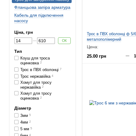
Фланцьова запіра арматура
Кабель для підключення
насосу
Ціна, грн
Трос в ПВХ оболонці ф 5/
металополімерний
ОК
Цена:
Тип
25.00 грн
Коуш для троса
оцинковка
2
Трос в ПВХ оболонці
7
Трос нержавійка
4
Хомут для тросу
нержавійка
2
Хомут для тросу
оцинковка
2
Діаметр
3мм
5
4мм
2
5 мм
5
6мм
4