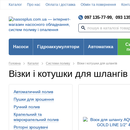
Каталог
Про нас
Оплата і доставка
Обмін та повернення
Конта
097 135-77-99,
093 135
С
Насоси
Гідроаккумулятори
Автоматика
п
Головна
Каталог
Системи поливу
Візки і котушки для шлангів
Візки і котушки для шлангів
Автоматичний полив
Пушки для зрошення
Ручний полив
Крапельний та
мікрокрапельний полив
Роторні зрошувачі