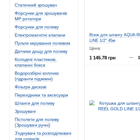
Статичний зрошувач
Форсунки для зрошувачів
MP ротатори
Форсунки для поливу
Електромагнітні клапани
Візок для шлангу AQUA-
LINE 1/2" 45м
Пульти керування поливом
Цена:
Датчики дощу для поливу
1 145.78 грн
Колодязі пластикові,
клапанні бокси
Водорозбірні колонки
(гідранти підземні)
Фільтри дискові
Перехідники та аксесуари
Шланги для поливу
Зрошувачі
Пістолети для поливу
(Зрошувачі ручні)
З'єднувачі та розподілювачі
для шлангів