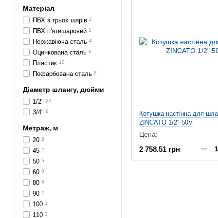
Матеріал
ПВХ з трьох шарів
2
ПВХ п'ятишаровий
1
Нержавіюча сталь
4
Оцинкована сталь
6
Пластик
10
Пофарбована сталь
8
Діаметр шлангу, дюйми
1/2"
23
3/4"
8
Котушка настінна для шла
ZINCATO 1/2" 50м
Метраж, м
Цена:
20
2
2 758.51 грн
45
2
50
5
60
8
80
6
90
2
100
1
110
2