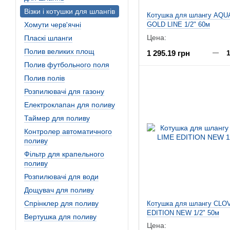
Візки і котушки для шлангів
Котушка для шлангу AQU
Хомути черв'ячні
GOLD LINE 1/2" 60м
Цена:
Пласкі шланги
Полив великих площ
1 295.19 грн
Полив футбольного поля
Полив полів
Розпилювачі для газону
Електроклапан для поливу
Таймер для поливу
Контролер автоматичного
поливу
Фільтр для крапельного
поливу
Розпилювачі для води
Дощувач для поливу
Спрінклер для поливу
Котушка для шлангу CLO
EDITION NEW 1/2" 50м
Вертушка для поливу
Цена: