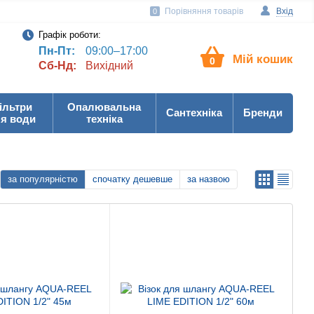
Порівняння товарів
Вхід
0
Графік роботи:
Пн-Пт:
09:00–17:00
Мій кошик
0
Сб-Нд:
Вихідний
ільтри
Опалювальна
Сантехніка
Бренди
я води
техніка
за популярністю
спочатку дешевше
за назвою