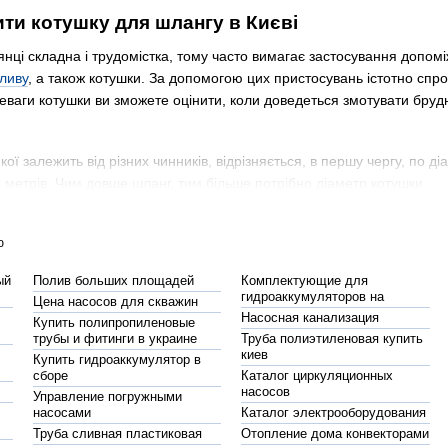
ти котушку для шлангу в Києві
янці складна і трудомістка, тому часто вимагає застосування допом
ливу
, а також котушки. За допомогою цих пристосувань істотно спро
еваги котушки ви зможете оцінити, коли доведеться змотувати брудн
кої залежить від різних чинників, відрізняється, в першу чергу, по д
00 метрів. Чим довше шланг, тим більше потрібно діаметр котушки.
и мобільні (оснащуються візками) і стаціонарні. Останній варіант пр
ю
тичні інерційні коробки - в них потрібно просто зафіксувати шланг. 
ый
Полив больших площадей
Комплектующие для
ористання котушки з візком дозволяє легко пересуватися по ділянці
гидроаккумуляторов на
Цена насосов для скважин
Насосная канализация
Купить полипропиленовые
трубы и фитинги в украине
Труба полиэтиленовая купить
киев
Купить гидроаккумулятор в
равильним вибором
сборе
Каталог циркуляционных
насосов
Управление погружными
ізні моделі, що відрізняються параметрами і ціною, тому складнощ
насосами
Каталог электрооборудования
radas. Основні відмінні риси моделі - міцна конструкція, стійка до
Труба сливная пластиковая
Отопление дома конвекторами