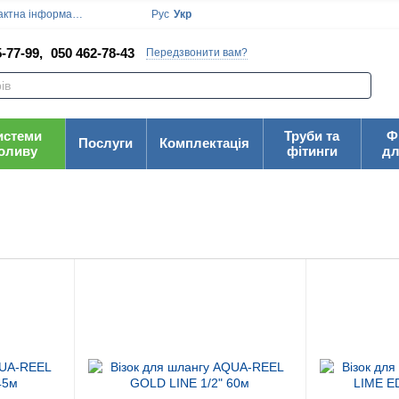
ктна інформація
Блог
Угода користувача
Рус
Укр
-77-99,
050 462-78-43
Передзвонити вам?
истеми
Труби та
Ф
Послуги
Комплектація
оливу
фітинги
дл