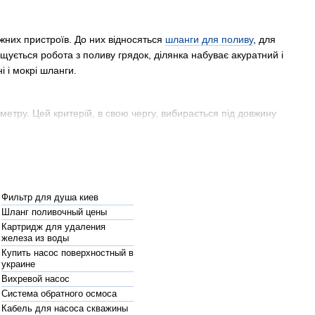
іжних пристроїв. До них відносяться
шланги для поливу
, для
щується робота з поливу грядок, ділянка набуває акуратний і
і і мокрі шланги.
іаметру. Цей критерій, в свою чергу, вибирається під довжину
осто встановлюється на будь-якій рівній поверхні, кріпиться до
Після використання шлангу та поливу ділянки, він автоматично
Фильтр для душа киев
, що особливо затребуване власниками великих посівних
Шланг поливочный цены
Картридж для удаления
железа из воды
Купить насос поверхностный в
украине
Вихревой насос
ів з вибором не виникне. Вам може сподобатися котушка для
Система обратного осмоса
 ударів, барабан з міцного пластику, стійкого до УФ-
Кабель для насоса скважины