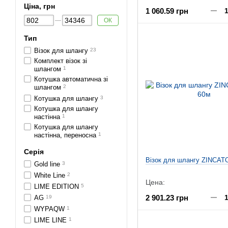
Ціна, грн
1 060.59 грн
ОК
Тип
Візок для шлангу
23
Комплект візок зі
шлангом
1
Котушка автоматична зі
шлангом
2
Котушка для шлангу
3
Котушка для шлангу
настінна
1
Котушка для шлангу
настінна, переносна
1
Серія
Візок для шлангу ZINCATO
Gold line
3
White Line
2
Цена:
LIME EDITION
5
2 901.23 грн
AG
19
WYPAQW
1
LIME LINE
1