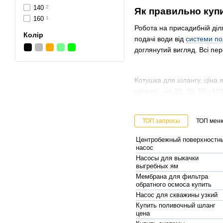
140
2
Як правильно купи
160
1
Робота на присадибній діл
Колір
подачі води від
системи по
доглянутий вигляд. Всі пер
Котушка для шлангу, ціна я
шлангу - на 20, 30, 50 і 1
Котушки доступні до покупк
ТОП запросы
ТОП мен
стінки. Дуже зручні автома
Центробежный поверхностн
змотується в коробку. Вик
насос
територій.
Насосы для выкачки
выгребных ям
Мембрана для фильтра
обратного осмоса купить
Визначаємося з п
Насос для скважины узкий
У магазині представлені р
Купить поливочный шланг
цена
шлангу AQUA-REEL, бренду B