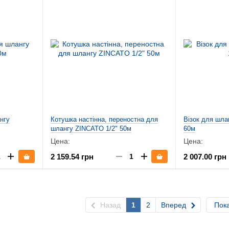
нгу
Котушка настінна, переностна для
Візок для шла
шлангу ZINCATO 1/2" 50м
60м
Цена:
Цена:
2 159.54 грн
2 007.00 грн
Назад
1
2
Вперед
Пока