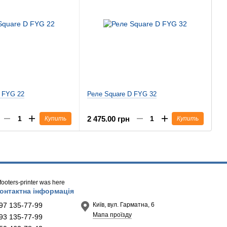
D FYG 22
Реле Square D FYG 32
2 475.00 грн
Купить
Купить
/ footers-printer was here
онтактна інформація
97 135-77-99
Київ, вул. Гарматна, 6
Мапа проїзду
93 135-77-99