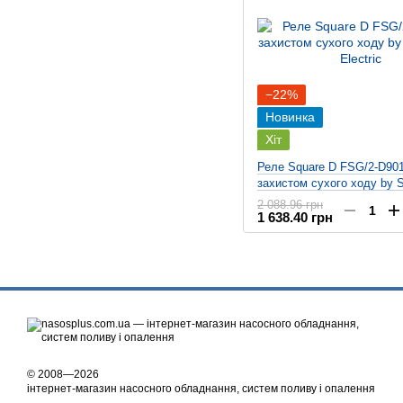
−22%
Новинка
Хіт
Реле Square D FSG/2-D901
захистом сухого ходу by S
Electric
2 088.96 грн
1 638.40 грн
© 2008—2026
інтернет-магазин насосного обладнання, систем поливу і опалення