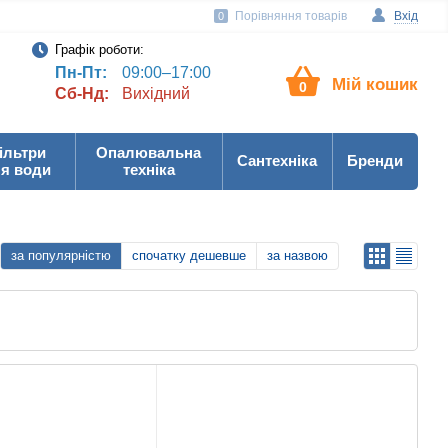
Порівняння товарів
Вхід
0
Графік роботи:
Пн-Пт:
09:00–17:00
Мій кошик
0
Сб-Нд:
Вихідний
ільтри
Опалювальна
Сантехніка
Бренди
я води
техніка
за популярністю
спочатку дешевше
за назвою