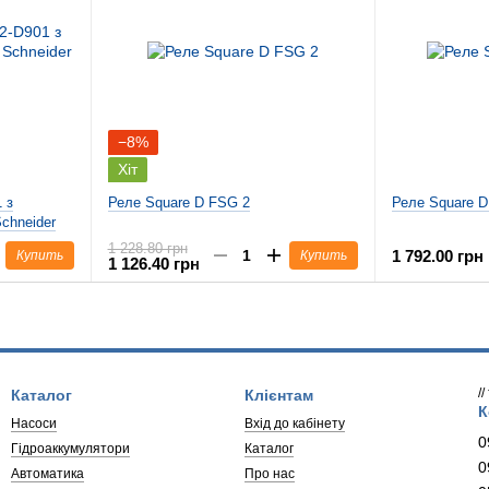
−8%
Хіт
 з
Реле Square D FSG 2
Реле Square 
chneider
1 228.80 грн
1 792.00 грн
Купить
Купить
1 126.40 грн
/
Каталог
Клієнтам
К
Насоси
Вхід до кабінету
0
Гідроаккумулятори
Каталог
0
Автоматика
Про нас