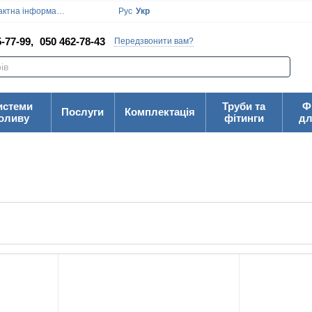
ктна інформація
Блог
Угода користувача
Рус
Укр
-77-99,
050 462-78-43
Передзвонити вам?
истеми
Труби та
Ф
Послуги
Комплектація
оливу
фітинги
дл