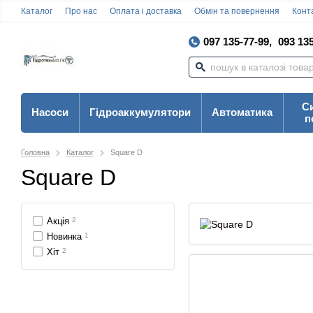
Каталог
Про нас
Оплата і доставка
Обмін та повернення
Конта
097 135-77-99,
093 135
С
Насоси
Гідроаккумулятори
Автоматика
п
Головна
Каталог
Square D
Square D
Акція
2
Новинка
1
Хіт
2