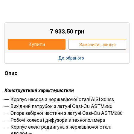
7 933.50
грн
Купити
Замовити швидко
До обраного
Опис
К
онструктивні характеристики
Корпус насоса з нержавіючої сталі
AISI
304
ss
Вихідний патрубок з латуні
Cast
-
Cu
ASTM
280
Опора забірної частини з латуні
Cast
-
Cu
ASTM
280
Робочі колеса і дифузори з технополімера
Корпус електродвигуна з нержавіючої сталі
AISI304ss