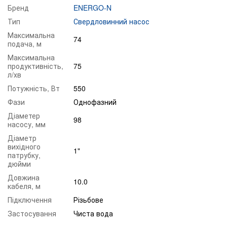
Бренд
ENERGO-N
Тип
Свердловинний насос
Максимальна
74
подача, м
Максимальна
продуктивність,
75
л/хв
Потужність, Вт
550
Фази
Однофазний
Діаметер
98
насосу, мм
Діаметр
вихідного
1"
патрубку,
дюйми
Довжина
10.0
кабеля, м
Підключення
Різьбове
Застосування
Чиста вода