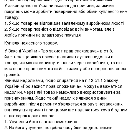
У законодавстві України вказані дві причини, за якими
покупець може зробити повернення або обмін купленого ним
товару:
1. Якщо товар не відповідає заявленому виробником якості
2. Якщо товар повністю відповідає всім вимогам, але з
якоїсь причини не влаштовує покупця
Купівля неякісного товару.
У Законі України «Про захист прав споживача» в ст.8,
йдеться, що якщо покупець виявив суттєві недоліки в
товарі, які могли виникнути тільки через виробника, то він
має повне право вимагати його заміну або повернення своїх
грошей.
Явними недоліками, якщо спиратися на п.12 ст.1 Закону
України «Про захист прав споживача», можуть вважатися
недоліки, через які товар неможливо використовувати за
призначенням. Якщо такий недолік з'явився з вини
виробника і після ремонту з'являється знову з незалежних
від покупця причин і при цьому ще наділяється хоча б одним
з цих характерних ознак:
1. Усунення його взагалі неможливо
2. На його усунення потрібно часу більше двох тижнів