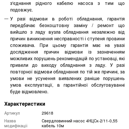
з'єднання рідного кабелю насоса з
тим
що
подовжу
є.
У разі відмови
в роботі
обладнання
,
гарантія
передбачає безкоштовну заміну / ремонт
що
вийшло з ладу
вузла обладнання незалежно від
причин виникнення несправності і ступеня провини
споживача. При цьому гарантія має на увазі
дослідження причин відмови із зазначенням
можливих порушень рекомендацій по установці, які
привели до виходу обладнання з ладу. У разі
повторної відмови обладнання по тій же причині, за
умови не
усунення виявлених раніше порушень
умов експлуатації, в гарантійної обслуговуванні
буде відмовлено.
Характеристики
Артикул
29618
Назва
Свердловинний насос 4НЦСк-2/11-0,55
модифікації
кабель 10м