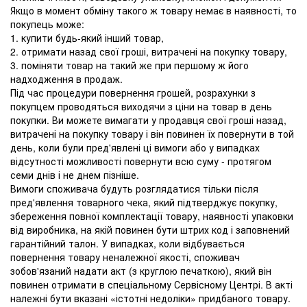
Якщо в момент обміну такого ж товару немає в наявності, то
покупець може:
1. купити будь-який інший товар,
2. отримати назад свої гроші, витрачені на покупку товару,
3. поміняти товар на такий же при першому ж його
надходження в продаж.
Під час процедури повернення грошей, розрахунки з
покупцем проводяться виходячи з ціни на товар в день
покупки. Ви можете вимагати у продавця свої гроші назад,
витрачені на покупку товару і він повинен їх повернути в той
день, коли були пред'явлені ці вимоги або у випадках
відсутності можливості повернути всю суму - протягом
семи днів і не днем ​​пізніше.
Вимоги споживача будуть розглядатися тільки після
пред'явлення товарного чека, який підтверджує покупку,
збереження повної комплектації товару, наявності упаковки
від виробника, на якій повинен бути штрих код і заповнений
гарантійний талон. У випадках, коли відбувається
повернення товару неналежної якості, споживач
зобов'язаний надати акт (з круглою печаткою), який він
повинен отримати в спеціальному Сервісному Центрі. В акті
належні бути вказані «істотні недоліки» придбаного товару.