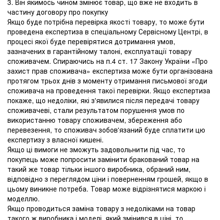
3. Він якимось чином змінює товар, що вже не входить в
частину договору про покупку
Якщо буде потрібна перевірка якості товару, то може бути
проведена експертиза в спеціальному Сервісному Центрі, в
процесі якої буде перевірятися дотримання умов,
зазначених в гарантійному талоні, експлуатації товару
споживачем. Спираючись на п.4 ст. 17 Закону України «Про
захист прав споживача» експертиза може бути організована
протягом трьох днів з моменту отримання письмової згоди
споживача на проведення такої перевірки. Якщо експертиза
покаже, що недоліки, які з'явилися після передачі товару
споживачеві, стали результатом порушення умов по
використанню товару споживачем, збереження або
перевезення, то споживач зобов'язаний буде сплатити цю
експертизу з власної кишені.
Якщо ці вимоги не зможуть задовольнити під час, то
покупець може попросити замінити бракований товар на
такий же товар тільки іншого виробника, обраний ним,
відповідно з переглядом ціни і поверненням грошей, якщо в
цьому виникне потреба. Товар може відрізнятися маркою і
моделлю.
Якщо проводиться заміна товару з недоліками на товар
такого ж виробника і моделі, який змінився в ціні, то