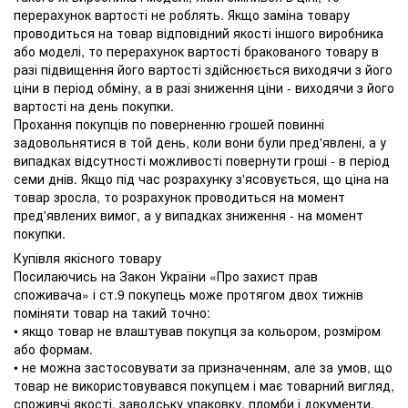
перерахунок вартості не роблять. Якщо заміна товару
проводиться на товар відповідний якості іншого виробника
або моделі, то перерахунок вартості бракованого товару в
разі підвищення його вартості здійснюється виходячи з його
ціни в період обміну, а в разі зниження ціни - виходячи з його
вартості на день покупки.
Прохання покупців по поверненню грошей повинні
задовольнятися в той день, коли вони були пред'явлені, а у
випадках відсутності можливості повернути гроші - в період
семи днів. Якщо під час розрахунку з'ясовується, що ціна на
товар зросла, то розрахунок проводиться на момент
пред'явлених вимог, а у випадках зниження - на момент
покупки.
Купівля якісного товару
Посилаючись на Закон України «Про захист прав
споживача» і ст.9 покупець може протягом двох тижнів
поміняти товар на такий точно:
• якщо товар не влаштував покупця за кольором, розміром
або формам.
• не можна застосовувати за призначенням, але за умов, що
товар не використовувався покупцем і має товарний вигляд,
споживчі якості, заводську упаковку, пломби і документи.