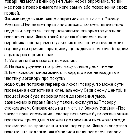
товарі, які могли виникнути тільки через виробника, то він
має повне право вимагати його заміну або повернення своїх
грошей.
Явними недоліками, якщо спиратися на п.12 ст.1 Закону
України «Про захист прав споживача», можуть вважатися
недоліки, через які товар неможливо використовувати за
призначенням. Якщо такий недолік з'явився з вини
виробника і після ремонту з'являється знову з незалежних
від покупця причин і при цьому ще наділяється хоча б одним
з цих характерних ознак:
1. Усунення його взагалі неможливо
2. На його усунення потрібно часу більше двох тижнів
3. Він якимось чином змінює товар, що вже не входить в
частину договору про покупку
Якщо буде потрібна перевірка якості товару, то може бути
проведена експертиза в спеціальному Сервісному Центрі, в
процесі якої буде перевірятися дотримання умов,
зазначених в гарантійному талоні, експлуатації товару
споживачем. Спираючись на п.4 ст. 17 Закону України «Про
захист прав споживача» експертиза може бути організована
протягом трьох днів з моменту отримання письмової згоди
споживача на проведення такої перевірки. Якщо експертиза
покаже, що недоліки, які з'явилися після передачі товару