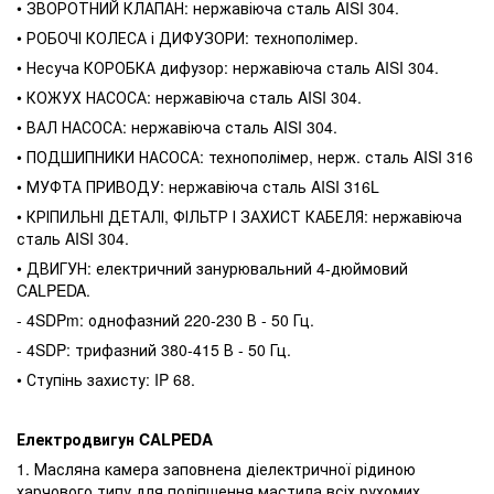
• ЗВОРОТНИЙ КЛАПАН: нержавіюча сталь AISI 304.
• РОБОЧІ КОЛЕСА і ДИФУЗОРИ: технополімер.
• Несуча КОРОБКА дифузор: нержавіюча сталь AISI 304.
• КОЖУХ НАСОСА: нержавіюча сталь AISI 304.
• ВАЛ НАСОСА: нержавіюча сталь AISI 304.
• ПОДШИПНИКИ НАСОСА: технополімер, нерж. сталь AISI 316
• МУФТА ПРИВОДУ: нержавіюча сталь AISI 316L
• КРІПИЛЬНІ ДЕТАЛІ, ФІЛЬТР І ЗАХИСТ КАБЕЛЯ: нержавіюча
сталь AISI 304.
• ДВИГУН: електричний занурювальний 4-дюймовий
CALPEDA.
- 4SDPm: однофазний 220-230 В - 50 Гц.
- 4SDP: трифазний 380-415 В - 50 Гц.
• Ступінь захисту: IP 68.
Електродвигун CALPEDA
1. Масляна камера заповнена діелектричної рідиною
харчового типу для поліпшення мастила всіх рухомих