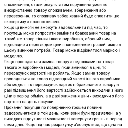
споживачеві, стали результатом порушення умов по
використанню товару споживачем, збереження або
перевезення, то споживач зобов'язаний буде сплатити цю
експертизу з власної кишені.
Якщо ці вимоги не зможуть задовольнити під час, то
покупець може попросити замінити бракований товар на
такий же товар тільки іншого виробника, обраний ним,
відповідно з переглядом ціни і поверненням грошей, якщо в
цьому виникне потреба. Товар може відрізнятися маркою і
моделлю.
Якщо проводиться заміна товару з недоліками на товар
такого ж виробника і моделі, який змінився в ціні, то
перерахунок вартості не роблять. Якщо заміна товару
проводиться на товар відповідний якості іншого виробника
або моделі, то перерахунок вартості бракованого товару в
разі підвищення його вартості здійснюється виходячи з його
ціни в період обміну, а в разі зниження ціни - виходячи з його
вартості на день покупки.
Прохання покупців по поверненню грошей повинні
задовольнятися в той день, коли вони були пред'явлені, а у
випадках відсутності можливості повернути гроші - в період
семи днів. Якщо під час розрахунку з'ясовується, що ціна на