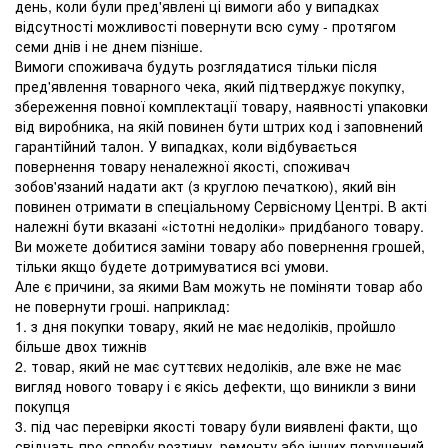
день, коли були пред'явлені ці вимоги або у випадках
відсутності можливості повернути всю суму - протягом
семи днів і не днем ​​пізніше.
Вимоги споживача будуть розглядатися тільки після
пред'явлення товарного чека, який підтверджує покупку,
збереження повної комплектації товару, наявності упаковки
від виробника, на якій повинен бути штрих код і заповнений
гарантійний талон. У випадках, коли відбувається
повернення товару неналежної якості, споживач
зобов'язаний надати акт (з круглою печаткою), який він
повинен отримати в спеціальному Сервісному Центрі. В акті
належні бути вказані «істотні недоліки» придбаного товару.
Ви можете добитися заміни товару або повернення грошей,
тільки якщо будете дотримуватися всі умови.
Але є причини, за якими Вам можуть не поміняти товар або
не повернути гроші. наприклад:
1. з дня покупки товару, який не має недоліків, пройшло
більше двох тижнів
2. товар, який не має суттєвих недоліків, але вже не має
вигляд нового товару і є якісь дефекти, що виникли з вини
покупця
3. під час перевірки якості товару були виявлені факти, що
свідчать про спробу розтину, ремонту або інших порушений