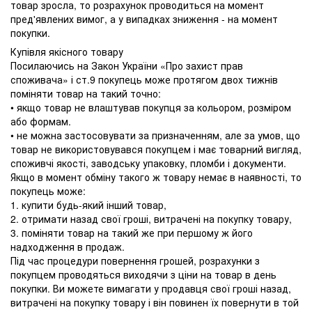
товар зросла, то розрахунок проводиться на момент
пред'явлених вимог, а у випадках зниження - на момент
покупки.
Купівля якісного товару
Посилаючись на Закон України «Про захист прав
споживача» і ст.9 покупець може протягом двох тижнів
поміняти товар на такий точно:
• якщо товар не влаштував покупця за кольором, розміром
або формам.
• не можна застосовувати за призначенням, але за умов, що
товар не використовувався покупцем і має товарний вигляд,
споживчі якості, заводську упаковку, пломби і документи.
Якщо в момент обміну такого ж товару немає в наявності, то
покупець може:
1. купити будь-який інший товар,
2. отримати назад свої гроші, витрачені на покупку товару,
3. поміняти товар на такий же при першому ж його
надходження в продаж.
Під час процедури повернення грошей, розрахунки з
покупцем проводяться виходячи з ціни на товар в день
покупки. Ви можете вимагати у продавця свої гроші назад,
витрачені на покупку товару і він повинен їх повернути в той