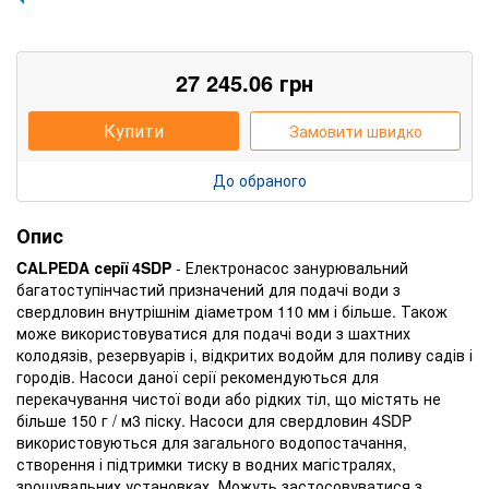
27 245.06
грн
Купити
Замовити швидко
До обраного
Опис
CALPEDA серії 4SDP
- Електронасос занурювальний
багатоступінчастий призначений для подачі води з
свердловин внутрішнім діаметром 110 мм і більше. Також
може використовуватися для подачі води з шахтних
колодязів, резервуарів і, відкритих водойм для поливу садів і
городів. Насоси даної серії рекомендуються для
перекачування чистої води або рідких тіл, що містять не
більше 150 г / м3 піску. Насоси для свердловин 4SDP
використовуються для загального водопостачання,
створення і підтримки тиску в водних магістралях,
зрошувальних установках. Можуть застосовуватися з