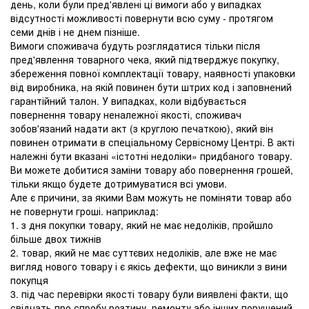
день, коли були пред'явлені ці вимоги або у випадках
відсутності можливості повернути всю суму - протягом
семи днів і не днем ​​пізніше.
Вимоги споживача будуть розглядатися тільки після
пред'явлення товарного чека, який підтверджує покупку,
збереження повної комплектації товару, наявності упаковки
від виробника, на якій повинен бути штрих код і заповнений
гарантійний талон. У випадках, коли відбувається
повернення товару неналежної якості, споживач
зобов'язаний надати акт (з круглою печаткою), який він
повинен отримати в спеціальному Сервісному Центрі. В акті
належні бути вказані «істотні недоліки» придбаного товару.
Ви можете добитися заміни товару або повернення грошей,
тільки якщо будете дотримуватися всі умови.
Але є причини, за якими Вам можуть не поміняти товар або
не повернути гроші. наприклад:
1. з дня покупки товару, який не має недоліків, пройшло
більше двох тижнів
2. товар, який не має суттєвих недоліків, але вже не має
вигляд нового товару і є якісь дефекти, що виникли з вини
покупця
3. під час перевірки якості товару були виявлені факти, що
свідчать про спробу розтину, ремонту або інших порушений