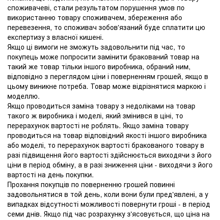
споживачеві, стали результатом порушення умов по
використанню товару споживачем, збереження або
перевезення, то споживач зобов'язаний буде сплатити цю
експертизу з власної кишені.
Якщо ці вимоги не зможуть задовольнити під час, то
покупець може попросити замінити бракований товар на
такий же товар тільки іншого виробника, обраний ним,
відповідно з переглядом ціни і поверненням грошей, якщо в
цьому виникне потреба. Товар може відрізнятися маркою і
моделлю.
Якщо проводиться заміна товару з недоліками на товар
такого ж виробника і моделі, який змінився в ціні, то
перерахунок вартості не роблять. Якщо заміна товару
проводиться на товар відповідний якості іншого виробника
або моделі, то перерахунок вартості бракованого товару в
разі підвищення його вартості здійснюється виходячи з його
ціни в період обміну, а в разі зниження ціни - виходячи з його
вартості на день покупки.
Прохання покупців по поверненню грошей повинні
задовольнятися в той день, коли вони були пред'явлені, а у
випадках відсутності можливості повернути гроші - в період
семи днів. Якщо під час розрахунку з'ясовується, що ціна на