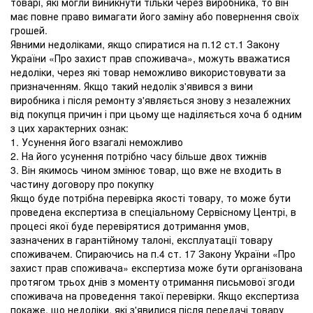
товарі, які могли виникнути тільки через виробника, то він
має повне право вимагати його заміну або повернення своїх
грошей.
Явними недоліками, якщо спиратися на п.12 ст.1 Закону
України «Про захист прав споживача», можуть вважатися
недоліки, через які товар неможливо використовувати за
призначенням. Якщо такий недолік з'явився з вини
виробника і після ремонту з'являється знову з незалежних
від покупця причин і при цьому ще наділяється хоча б одним
з цих характерних ознак:
1. Усунення його взагалі неможливо
2. На його усунення потрібно часу більше двох тижнів
3. Він якимось чином змінює товар, що вже не входить в
частину договору про покупку
Якщо буде потрібна перевірка якості товару, то може бути
проведена експертиза в спеціальному Сервісному Центрі, в
процесі якої буде перевірятися дотримання умов,
зазначених в гарантійному талоні, експлуатації товару
споживачем. Спираючись на п.4 ст. 17 Закону України «Про
захист прав споживача» експертиза може бути організована
протягом трьох днів з моменту отримання письмової згоди
споживача на проведення такої перевірки. Якщо експертиза
покаже, що недоліки, які з'явилися після передачі товару