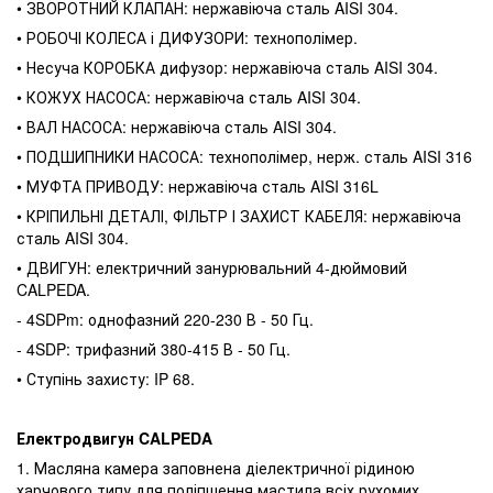
• ЗВОРОТНИЙ КЛАПАН: нержавіюча сталь AISI 304.
• РОБОЧІ КОЛЕСА і ДИФУЗОРИ: технополімер.
• Несуча КОРОБКА дифузор: нержавіюча сталь AISI 304.
• КОЖУХ НАСОСА: нержавіюча сталь AISI 304.
• ВАЛ НАСОСА: нержавіюча сталь AISI 304.
• ПОДШИПНИКИ НАСОСА: технополімер, нерж. сталь AISI 316
• МУФТА ПРИВОДУ: нержавіюча сталь AISI 316L
• КРІПИЛЬНІ ДЕТАЛІ, ФІЛЬТР І ЗАХИСТ КАБЕЛЯ: нержавіюча
сталь AISI 304.
• ДВИГУН: електричний занурювальний 4-дюймовий
CALPEDA.
- 4SDPm: однофазний 220-230 В - 50 Гц.
- 4SDP: трифазний 380-415 В - 50 Гц.
• Ступінь захисту: IP 68.
Електродвигун CALPEDA
1. Масляна камера заповнена діелектричної рідиною
харчового типу для поліпшення мастила всіх рухомих