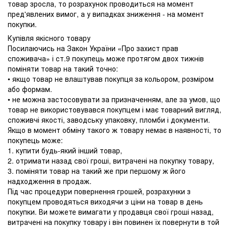
товар зросла, то розрахунок проводиться на момент
пред'явлених вимог, а у випадках зниження - на момент
покупки.
Купівля якісного товару
Посилаючись на Закон України «Про захист прав
споживача» і ст.9 покупець може протягом двох тижнів
поміняти товар на такий точно:
• якщо товар не влаштував покупця за кольором, розміром
або формам.
• не можна застосовувати за призначенням, але за умов, що
товар не використовувався покупцем і має товарний вигляд,
споживчі якості, заводську упаковку, пломби і документи.
Якщо в момент обміну такого ж товару немає в наявності, то
покупець може:
1. купити будь-який інший товар,
2. отримати назад свої гроші, витрачені на покупку товару,
3. поміняти товар на такий же при першому ж його
надходження в продаж.
Під час процедури повернення грошей, розрахунки з
покупцем проводяться виходячи з ціни на товар в день
покупки. Ви можете вимагати у продавця свої гроші назад,
витрачені на покупку товару і він повинен їх повернути в той