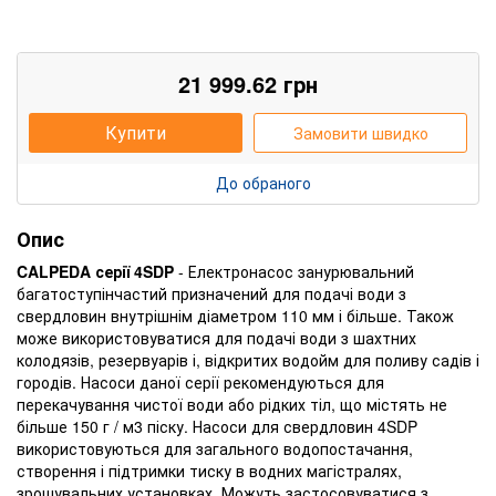
21 999.62
грн
Купити
Замовити швидко
До обраного
Опис
CALPEDA серії 4SDP
- Електронасос занурювальний
багатоступінчастий призначений для подачі води з
свердловин внутрішнім діаметром 110 мм і більше. Також
може використовуватися для подачі води з шахтних
колодязів, резервуарів і, відкритих водойм для поливу садів і
городів. Насоси даної серії рекомендуються для
перекачування чистої води або рідких тіл, що містять не
більше 150 г / м3 піску. Насоси для свердловин 4SDP
використовуються для загального водопостачання,
створення і підтримки тиску в водних магістралях,
зрошувальних установках. Можуть застосовуватися з