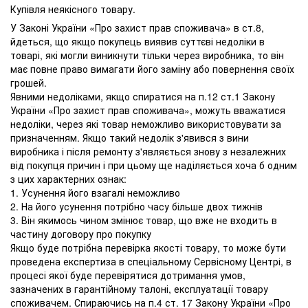
Купівля неякісного товару.
У Законі України «Про захист прав споживача» в ст.8,
йдеться, що якщо покупець виявив суттєві недоліки в
товарі, які могли виникнути тільки через виробника, то він
має повне право вимагати його заміну або повернення своїх
грошей.
Явними недоліками, якщо спиратися на п.12 ст.1 Закону
України «Про захист прав споживача», можуть вважатися
недоліки, через які товар неможливо використовувати за
призначенням. Якщо такий недолік з'явився з вини
виробника і після ремонту з'являється знову з незалежних
від покупця причин і при цьому ще наділяється хоча б одним
з цих характерних ознак:
1. Усунення його взагалі неможливо
2. На його усунення потрібно часу більше двох тижнів
3. Він якимось чином змінює товар, що вже не входить в
частину договору про покупку
Якщо буде потрібна перевірка якості товару, то може бути
проведена експертиза в спеціальному Сервісному Центрі, в
процесі якої буде перевірятися дотримання умов,
зазначених в гарантійному талоні, експлуатації товару
споживачем. Спираючись на п.4 ст. 17 Закону України «Про