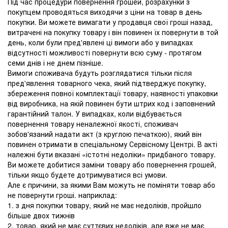
Під час процедури повернення грошей, розрахунки з
покупцем проводяться виходячи з ціни на товар в день
покупки. Ви можете вимагати у продавця свої гроші назад,
витрачені на покупку товару і він повинен їх повернути в той
день, коли були пред'явлені ці вимоги або у випадках
відсутності можливості повернути всю суму - протягом
семи днів і не днем ​​пізніше.
Вимоги споживача будуть розглядатися тільки після
пред'явлення товарного чека, який підтверджує покупку,
збереження повної комплектації товару, наявності упаковки
від виробника, на якій повинен бути штрих код і заповнений
гарантійний талон. У випадках, коли відбувається
повернення товару неналежної якості, споживач
зобов'язаний надати акт (з круглою печаткою), який він
повинен отримати в спеціальному Сервісному Центрі. В акті
належні бути вказані «істотні недоліки» придбаного товару.
Ви можете добитися заміни товару або повернення грошей,
тільки якщо будете дотримуватися всі умови.
Але є причини, за якими Вам можуть не поміняти товар або
не повернути гроші. наприклад:
1. з дня покупки товару, який не має недоліків, пройшло
більше двох тижнів
2. товар, який не має суттєвих недоліків, але вже не має