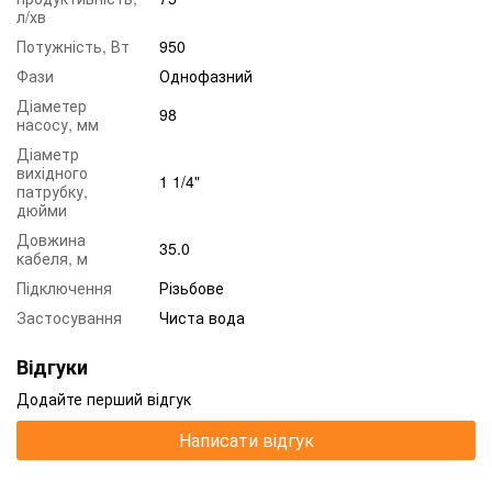
л/хв
Потужність, Вт
950
Фази
Однофазний
Діаметер
98
насосу, мм
Діаметр
вихідного
1 1/4"
патрубку,
дюйми
Довжина
35.0
кабеля, м
Підключення
Різьбове
Застосування
Чиста вода
Відгуки
Додайте перший відгук
Написати відгук