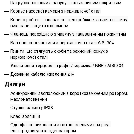
Патрубок напірний з чавуну з гальванічним покриттям
Корпус насосної камери з нержавіючої сталі
Колесо робоче – плаваюче, центробіжне, закритого типу,
виконане з ацетатної смоли
Фланець перехідною з чавуну з гальванічним покриттям
Вал насосної частини з нержавіючої сталі AISI 304
Гвинти, що стягують скоби та захисний кожух з
нержавіючої сталі
Ущільнення торцеве – графіт / кераміка / NBR / AISI 304
Довжина кабелю живлення 2 м
Двигун
Асинхронний двополюсний з короткозамкненим ротором,
маслонаповнений
Ступінь захисту IPХ8
Клас ізоляції В
Однофазне виконання з встановленими в корпус
електродвигуна конденсатором