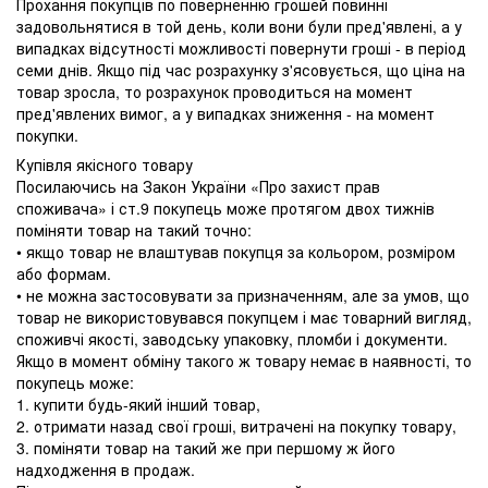
Прохання покупців по поверненню грошей повинні
задовольнятися в той день, коли вони були пред'явлені, а у
випадках відсутності можливості повернути гроші - в період
семи днів. Якщо під час розрахунку з'ясовується, що ціна на
товар зросла, то розрахунок проводиться на момент
пред'явлених вимог, а у випадках зниження - на момент
покупки.
Купівля якісного товару
Посилаючись на Закон України «Про захист прав
споживача» і ст.9 покупець може протягом двох тижнів
поміняти товар на такий точно:
• якщо товар не влаштував покупця за кольором, розміром
або формам.
• не можна застосовувати за призначенням, але за умов, що
товар не використовувався покупцем і має товарний вигляд,
споживчі якості, заводську упаковку, пломби і документи.
Якщо в момент обміну такого ж товару немає в наявності, то
покупець може:
1. купити будь-який інший товар,
2. отримати назад свої гроші, витрачені на покупку товару,
3. поміняти товар на такий же при першому ж його
надходження в продаж.