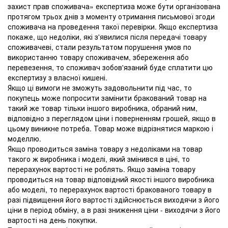
захист прав споживача» експертиза може бути організована
протягом трьох днів з моменту отримання письмової згоди
споживача на проведення такої перевірки. Якщо експертиза
покаже, що недоліки, які з'явилися після передачі товару
споживачеві, стали результатом порушення умов по
використанню товару споживачем, збереження або
перевезення, то споживач зобов'язаний буде сплатити цю
експертизу з власної кишені.
Якщо ці вимоги не зможуть задовольнити під час, то
покупець може попросити замінити бракований товар на
такий же товар тільки іншого виробника, обраний ним,
відповідно з переглядом ціни і поверненням грошей, якщо в
цьому виникне потреба. Товар може відрізнятися маркою і
моделлю.
Якщо проводиться заміна товару з недоліками на товар
такого ж виробника і моделі, який змінився в ціні, то
перерахунок вартості не роблять. Якщо заміна товару
проводиться на товар відповідний якості іншого виробника
або моделі, то перерахунок вартості бракованого товару в
разі підвищення його вартості здійснюється виходячи з його
ціни в період обміну, а в разі зниження ціни - виходячи з його
вартості на день покупки.