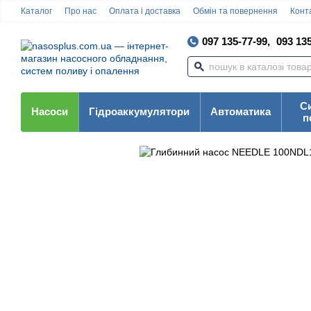
Каталог
Про нас
Оплата і доставка
Обмін та повернення
Конта
097 135-77-99,
093 135
С
Насоси
Гідроаккумулятори
Автоматика
п