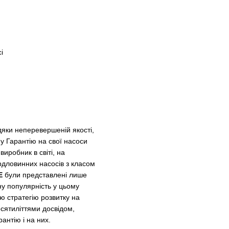
і
вдяки неперевершеній якості,
 Гарантію на свої насоси
виробник в світі, на
рдловинних насосів з класом
E
були представлені лише
ну популярність у цьому
ю стратегію розвитку на
есятиліттями досвідом,
нтію і на них.