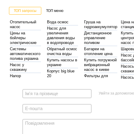
ТОП запросы
ТОП меню
Отопительный
Вода осмос
Груша на
Цена н
насос
гидроаккумулятор
станци
Насос для
Цены на
увеличения
Дистанционное
Купить
бойлеры
давления воды
управление
центро
электрические
в водопроводе
поливом
насос 
Системы
Обратный осмос
Батареи на
Шаров
автоматического
очистка воды
отопление цена
Насос 
полива украина
Купить насосы в
Купить погружной
бассей
Насос у
украине
вибрационный
Насос
скважину
насос в киеве
Корпус big blue
скважи
Напор
20
Фильтры для
Насос
циркуляционного
осмоса
Фильтр
колодц
Насосы
насоса
обратного
Магазин
Полип
гидроаккумуляторы
Фильтры для
осмоса
канализационных
трубы 
Увійти за допомогою
воды на душ
труб
автоматика для насосов
Промышленные
Купить
Система
насосы
Стабилизаторы
системы полива
поливо
обратного
грундфос
напряжения цена
недоро
обслуживание насосов
осмоса купить
украина
Стоимость
Запчасти для насосов
киев
стабилизатора
Мотопомпы honda
купить фитинги
Запорная
арматура
фильтры для воды
отопления