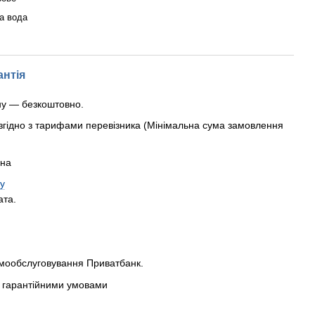
а вода
антія
ну — безкоштовно.
згідно з тарифами перевізника (Мінімальна сума замовлення
рна
у
ата.
амообслуговування Приватбанк.
 з гарантійними умовами