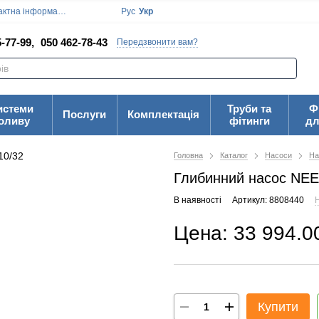
ктна інформація
Блог
Угода користувача
Рус
Укр
-77-99,
050 462-78-43
Передзвонити вам?
истеми
Труби та
Ф
Послуги
Комплектація
оливу
фітинги
дл
Головна
Каталог
Насоси
На
Глибинний насос NE
В наявності
Артикул: 8808440
Н
Цена: 33 994.0
Купити