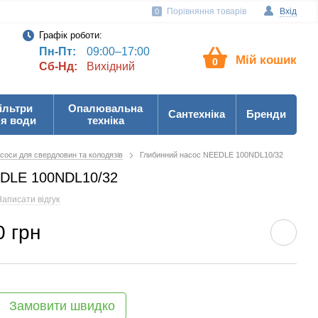
Порівняння товарів
Вхід
0
Графік роботи:
Пн-Пт:
09:00–17:00
Мій кошик
0
Сб-Нд:
Вихідний
ільтри
Опалювальна
Сантехніка
Бренди
я води
техніка
соси для свердловин та колодязів
Глибинний насос NEEDLE 100NDL10/32
EDLE 100NDL10/32
аписати відгук
0 грн
Замовити швидко