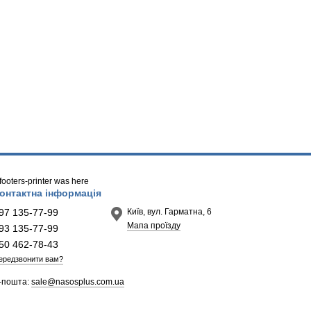
/ footers-printer was here
онтактна інформація
97 135-77-99
Київ, вул. Гарматна, 6
Мапа проїзду
93 135-77-99
50 462-78-43
ередзвонити вам?
-пошта:
sale@nasosplus.com.ua