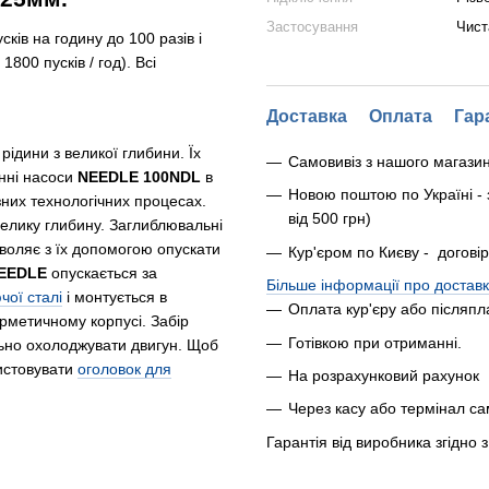
Застосування
Чист
сків на годину до 100 разів і
800 пусків / год). Всі
Доставка
Оплата
Гар
рідини з великої глибини. Їх
Самовивіз з нашого магази
инні насоси
NEEDLE 100NDL
в
Новою поштою по Україні - 
зних технологічних процесах.
від 500 грн)
велику глибину. Заглиблювальні
воляє з їх допомогою опускати
Кур'єром по Києву - догові
EEDLE
опускається за
Більше інформації про доставк
чої сталі
і монтується в
Оплата кур'єру або післяпл
рметичному корпусі. Забір
Готівкою при отриманні.
ьно охолоджувати двигун. Щоб
истовувати
оголовок для
На розрахунковий рахунок
Через касу або термінал с
Гарантія від виробника згідно