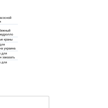
асосной
и
бежный
педролло
ые краны
для
на украина
ы для
н заказать
ы для
а купить
ропиленовые
киев цена
чный шланг
го