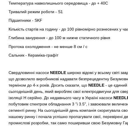
Температура навколишнього середовища - до + 40С
Тривалий режим роботи - S1
Підшипники - SKF
Кількість стартів на годину - до 100 рівномірно рознесених у час
Глибина занурення - до 100 м нижче статичного рівня
Протока охолодження - не менше 8 см / с
Сальник - Кераміка-графіт
Свердловинні насоси
NEEDLE
широко відомі у всьому світі за
що дозволило виробникові надавати безпрецедентну Безумовну
терміном до 4-х років. Досить сказати, що
NEEDLE
- це єдиний 
сьогоднішній день, який виробляє свої електродвигуни для све
ізоляції H серійно. До недавнього часу в Україні насоси
NEEDL
побутовим спектром обладнання 3 "і 3.5", і завоювали величез
сегменті ринку. На сьогоднішній день компанія скоригувала сво
нашому ринку і почала успішно пропагувати свої, перевірені д
промислові розробки, так само поширивши свою Безумовну Гара