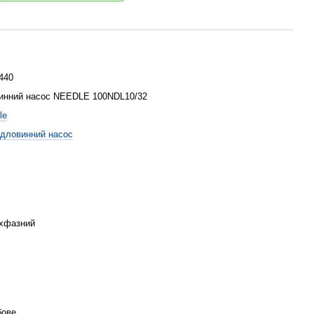
440
инний насос NEEDLE 100NDL10/32
le
дловинний насос
хфазний
бове