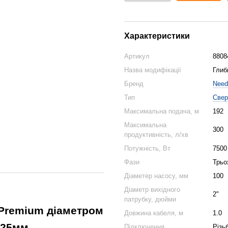
Характеристики
Артикул
8808
Назва модифікації
Глиб
Бренд
Need
Тип
Свер
Максимальна подача, м
192
Максимальна
300
продуктивність, л/хв
Потужність, Вт
7500
Фази
Трьо
Діаметер насосу, мм
100
Діаметр вихідного
2"
патрубку, дюйми
 Premium діаметром
Довжина кабеля, м
1.0
125мм.
Підключення
Різь