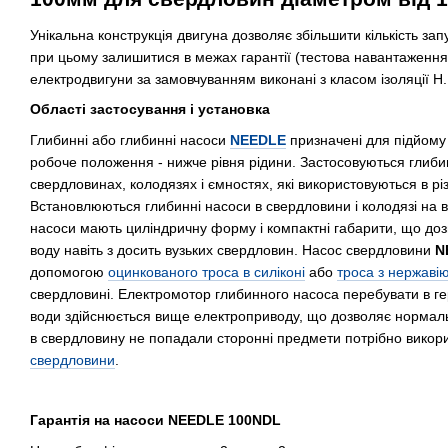
Унікальна конструкція двигуна дозволяє збільшити кількість запу
при цьому залишитися в межах гарантії (тестова навантаження 1
електродвигуни за замовчуванням виконані з класом ізоляції H.
Області застосування і установка
Глибинні або глибинні насоси
NEEDLE
призначені для підйому 
робоче положення - нижче рівня рідини. Застосовуються глиб
свердловинах, колодязях і ємностях, які використовуються в рі
Встановлюються глибинні насоси в свердловини і колодязі на 
насоси мають циліндричну форму і компактні габарити, що доз
воду навіть з досить вузьких свердловин. Насос свердловини
N
допомогою
оцинкованого троса в силіконі
або
троса з нержавію
свердловині. Електромотор глибинного насоса перебувати в ге
води здійснюється вище електроприводу, що дозволяє нормал
в свердловину не попадали сторонні предмети потрібно викор
свердловини
.
Гарантія на насоси NEEDLE 100NDL