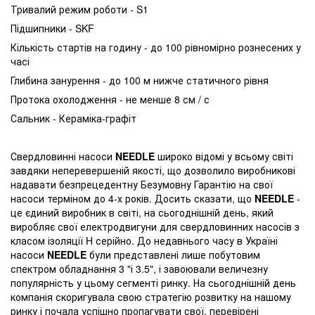
Тривалий режим роботи - S1
Підшипники - SKF
Кількість стартів на годину - до 100 рівномірно рознесених у
часі
Глибина занурення - до 100 м нижче статичного рівня
Протока охолодження - не менше 8 см / с
Сальник - Кераміка-графіт
Свердловинні насоси
NEEDLE
широко відомі у всьому світі
завдяки неперевершеній якості, що дозволило виробникові
надавати безпрецедентну Безумовну Гарантію на свої
насоси терміном до 4-х років. Досить сказати, що
NEEDLE
-
це єдиний виробник в світі, на сьогоднішній день, який
виробляє свої електродвигуни для свердловинних насосів з
класом ізоляції H серійно. До недавнього часу в Україні
насоси
NEEDLE
були представлені лише побутовим
спектром обладнання 3 "і 3.5", і завоювали величезну
популярність у цьому сегменті ринку. На сьогоднішній день
компанія скоригувала свою стратегію розвитку на нашому
ринку і почала успішно пропагувати свої, перевірені