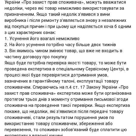
України «Про захист прав споживача», можуть вважатися
недоліки, через які товар неможливо використовувати за
призначенням. Якщо такий недолік з'явився з вини
виробника і після ремонту з'являється знову з незалежних
від покупця причин і при цьому ще наділяється хоча б одним
з цих характерних ознак:
1. Усунення його взагалі неможливо
2. На його усунення потрібно часу більше двох тижнів
3. Він якимось чином змінює товар, що вже не входить в
частину договору про покупку
Якщо буде потрібна перевірка якості товару, то може бути
проведена експертиза в спеціальному Сервісному Центрі, в
процесі якої буде перевірятися дотримання умов,
зазначених в гарантійному талоні, експлуатації товару
споживачем. Спираючись на п.4 ст. 17 Закону України «Про
захист прав споживача» експертиза може бути організована
протягом трьох днів з моменту отримання письмової згоди
споживача на проведення такої перевірки. Якщо експертиза
покаже, що недоліки, які з'явилися після передачі товару
споживачеві, стали результатом порушення умов по
використанню товару споживачем, збереження або
перевезення, то споживач зобов'язаний буде сплатити цю
експертизу з власної кишені.