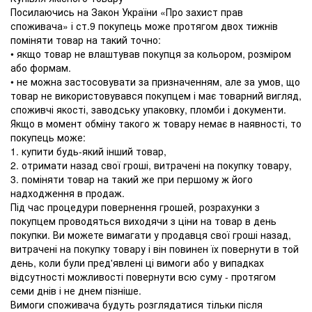
Посилаючись на Закон України «Про захист прав
споживача» і ст.9 покупець може протягом двох тижнів
поміняти товар на такий точно:
• якщо товар не влаштував покупця за кольором, розміром
або формам.
• не можна застосовувати за призначенням, але за умов, що
товар не використовувався покупцем і має товарний вигляд,
споживчі якості, заводську упаковку, пломби і документи.
Якщо в момент обміну такого ж товару немає в наявності, то
покупець може:
1. купити будь-який інший товар,
2. отримати назад свої гроші, витрачені на покупку товару,
3. поміняти товар на такий же при першому ж його
надходження в продаж.
Під час процедури повернення грошей, розрахунки з
покупцем проводяться виходячи з ціни на товар в день
покупки. Ви можете вимагати у продавця свої гроші назад,
витрачені на покупку товару і він повинен їх повернути в той
день, коли були пред'явлені ці вимоги або у випадках
відсутності можливості повернути всю суму - протягом
семи днів і не днем ​​пізніше.
Вимоги споживача будуть розглядатися тільки після