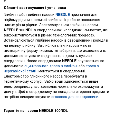
H.
Області застосування і установка
Глибинні або глибинні насоси
NEEDLE
призначені для
підйому рідини з великої глибини. Їх робоче положення -
нижче рівня рідини. Застосовуються глибинні насоси
NEEDLE 100NDL
в свердловинах, колодязях і ємностях, які
використовуються в різних технологічних процесах.
Встановлюються глибинні насоси в свердловини і колодязі
на велику глибину. Заглиблювальні насоси мають
циліндричну форму і компактні габарити, що дозволяє з їх
допомогою опускати воду навіть з досить вузьких
свердловин. Насос свердловини
NEEDLE
опускається за
допомогою
оцинкованого троса в силіконі
або
троса з
нержавіючої сталі
і монтується в свердловині.
Електромотор глибинного насоса перебувати в
герметичному корпусі. Забір води здійснюється вище
електроприводу, що дозволяє нормально охолоджувати
двигун. Щоб в свердловину не попадали сторонні предмети
потрібно використовувати
оголовок для свердловини
.
Гарантія на насоси NEEDLE 100NDL