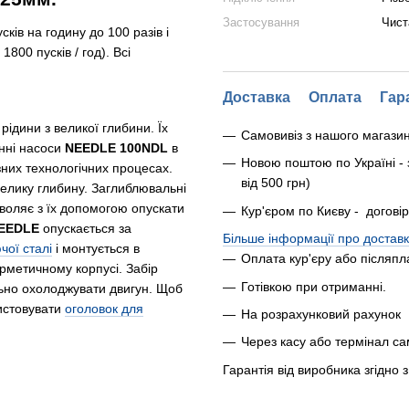
Застосування
Чист
сків на годину до 100 разів і
800 пусків / год). Всі
Доставка
Оплата
Гар
рідини з великої глибини. Їх
Самовивіз з нашого магази
инні насоси
NEEDLE 100NDL
в
Новою поштою по Україні - 
зних технологічних процесах.
від 500 грн)
велику глибину. Заглиблювальні
воляє з їх допомогою опускати
Кур'єром по Києву - догові
EEDLE
опускається за
Більше інформації про доставк
чої сталі
і монтується в
Оплата кур'єру або післяпл
рметичному корпусі. Забір
Готівкою при отриманні.
ьно охолоджувати двигун. Щоб
истовувати
оголовок для
На розрахунковий рахунок
Через касу або термінал с
Гарантія від виробника згідно