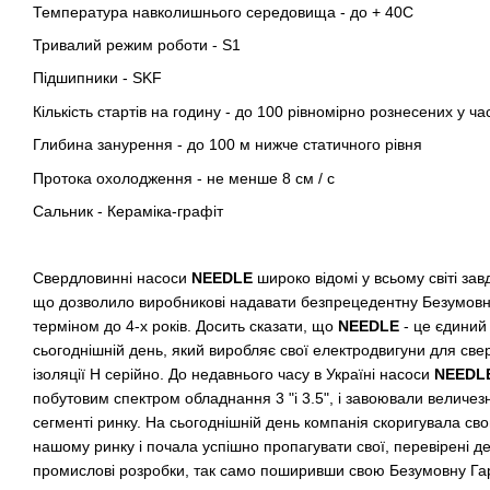
Температура навколишнього середовища - до + 40С
Тривалий режим роботи - S1
Підшипники - SKF
Кількість стартів на годину - до 100 рівномірно рознесених у час
Глибина занурення - до 100 м нижче статичного рівня
Протока охолодження - не менше 8 см / с
Сальник - Кераміка-графіт
Свердловинні насоси
NEEDLE
широко відомі у всьому світі за
що дозволило виробникові надавати безпрецедентну Безумовну
терміном до 4-х років. Досить сказати, що
NEEDLE
- це єдиний 
сьогоднішній день, який виробляє свої електродвигуни для све
ізоляції H серійно. До недавнього часу в Україні насоси
NEEDL
побутовим спектром обладнання 3 "і 3.5", і завоювали величез
сегменті ринку. На сьогоднішній день компанія скоригувала сво
нашому ринку і почала успішно пропагувати свої, перевірені д
промислові розробки, так само поширивши свою Безумовну Гара