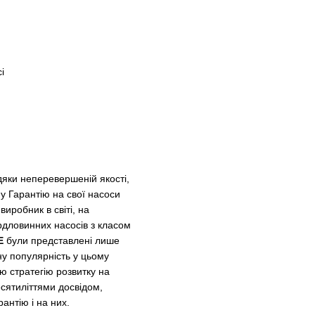
і
вдяки неперевершеній якості,
 Гарантію на свої насоси
виробник в світі, на
рдловинних насосів з класом
E
були представлені лише
ну популярність у цьому
ю стратегію розвитку на
есятиліттями досвідом,
нтію і на них.