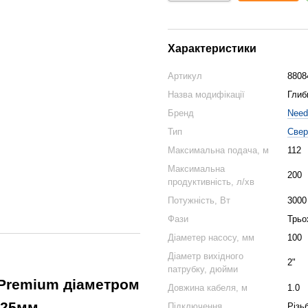
Характеристики
Артикул
8808
Назва модифікації
Глиб
Бренд
Need
Тип
Свер
Максимальна подача, м
112
Максимальна
200
продуктивність, л/хв
Потужність, Вт
3000
Фази
Трьо
Діаметер насосу, мм
100
Діаметр вихідного
2"
патрубку, дюйми
 Premium діаметром
Довжина кабеля, м
1.0
125мм.
Підключення
Різь