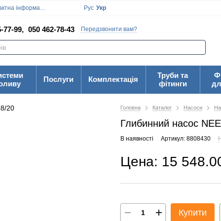
ктна інформація
Блог
Угода користувача
Рус
Укр
-77-99,
050 462-78-43
Передзвонити вам?
истеми
Труби та
Ф
Послуги
Комплектація
оливу
фітинги
дл
Головна
Каталог
Насоси
На
Глибинний насос NE
В наявності
Артикул: 8808430
Н
Цена: 15 548.0
Купити