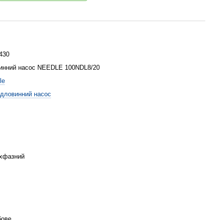
430
инний насос NEEDLE 100NDL8/20
le
дловинний насос
хфазний
бове