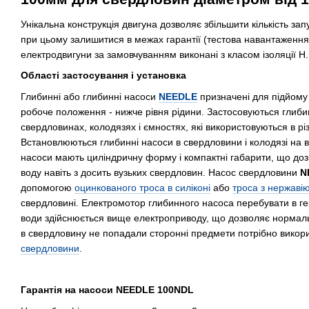
Унікальна конструкція двигуна дозволяє збільшити кількість запу
при цьому залишитися в межах гарантії (тестова навантаження 1
електродвигуни за замовчуванням виконані з класом ізоляції H.
Області застосування і установка
Глибинні або глибинні насоси
NEEDLE
призначені для підйому 
робоче положення - нижче рівня рідини. Застосовуються глиб
свердловинах, колодязях і ємностях, які використовуються в рі
Встановлюються глибинні насоси в свердловини і колодязі на 
насоси мають циліндричну форму і компактні габарити, що доз
воду навіть з досить вузьких свердловин. Насос свердловини
N
допомогою
оцинкованого троса в силіконі
або
троса з нержавію
свердловині. Електромотор глибинного насоса перебувати в ге
води здійснюється вище електроприводу, що дозволяє нормал
в свердловину не попадали сторонні предмети потрібно викор
свердловини
.
Гарантія на насоси NEEDLE 100NDL