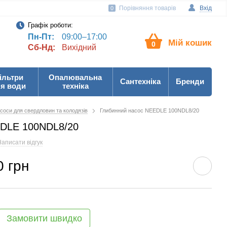
Порівняння товарів
Вхід
0
Графік роботи:
Пн-Пт:
09:00–17:00
Мій кошик
0
Сб-Нд:
Вихідний
ільтри
Опалювальна
Сантехніка
Бренди
я води
техніка
соси для свердловин та колодязів
Глибинний насос NEEDLE 100NDL8/20
EDLE 100NDL8/20
аписати відгук
0 грн
Замовити швидко