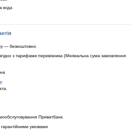
а вода
антія
ну — безкоштовно.
згідно з тарифами перевізника (Мінімальна сума замовлення
рна
у
ата.
амообслуговування Приватбанк.
 з гарантійними умовами