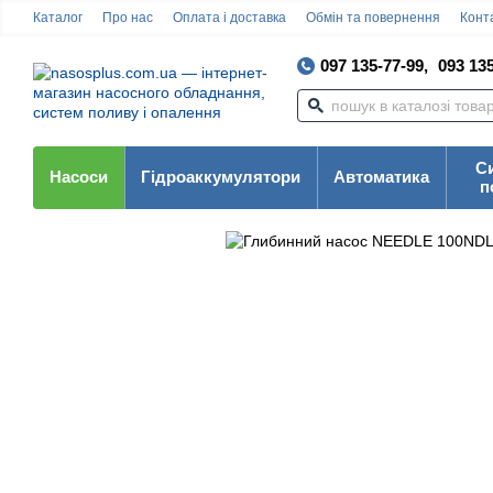
Каталог
Про нас
Оплата і доставка
Обмін та повернення
Конта
097 135-77-99,
093 135
С
Насоси
Гідроаккумулятори
Автоматика
п