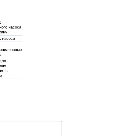
ж
ного насоса
жину
 насоса
опиленовые
а
для
ения
ия в
е
тные
и
я
орная
a насос
ние насос