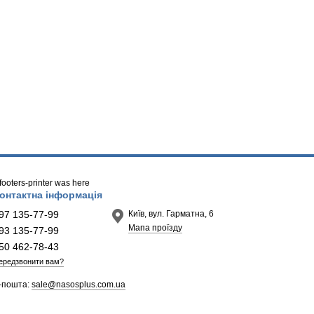
/ footers-printer was here
онтактна інформація
97 135-77-99
Київ, вул. Гарматна, 6
Мапа проїзду
93 135-77-99
50 462-78-43
ередзвонити вам?
-пошта:
sale@nasosplus.com.ua