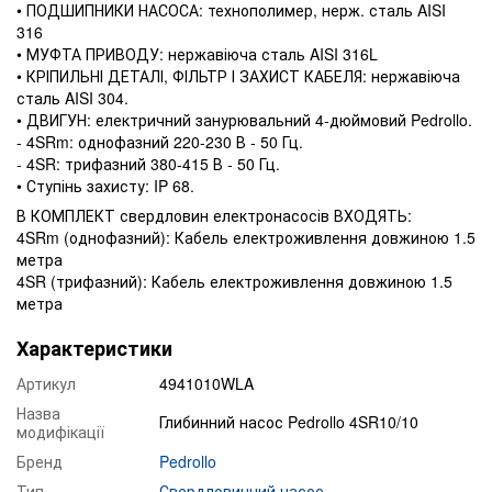
• ПОДШИПНИКИ НАСОСА: технополимер, нерж. сталь AISI
316
• МУФТА ПРИВОДУ: нержавіюча сталь AISI 316L
• КРІПИЛЬНІ ДЕТАЛІ, ФІЛЬТР І ЗАХИСТ КАБЕЛЯ: нержавіюча
сталь AISI 304.
• ДВИГУН: електричний занурювальний 4-дюймовий Pedrollo.
- 4SRm: однофазний 220-230 В - 50 Гц.
- 4SR: трифазний 380-415 В - 50 Гц.
• Ступінь захисту: IP 68.
В КОМПЛЕКТ свердловин електронасосів ВХОДЯТЬ:
4SRm (однофазний): Кабель електроживлення довжиною 1.5
метра
4SR (трифазний): Кабель електроживлення довжиною 1.5
метра
Характеристики
Артикул
4941010WLA
Назва
Глибинний насос Pedrollo 4SR10/10
модифікації
Бренд
Pedrollo
Тип
Свердловинний насос