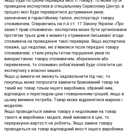
Якщо буде потрібна перевірка якості товару, то може бути
проведена експертиза в спеціальному Сервісному Центрі, в
процесі якої буде перевірятися дотримання умов,
зазначених в гарантійному талоні, експлуатації товару
споживачем. Спираючись на п.4 ст. 17 Закону України «Про
захист прав споживача» експертиза може бути організована
протягом трьох днів з моменту отримання письмової згоди
споживача на проведення такої перевірки. Якщо експертиза
покаже, що недоліки, які з'явилися після передачі товару
споживачеві, стали результатом порушення умов по
використанню товару споживачем, збереження або
перевезення, то споживач зобов'язаний буде сплатити цю
експертизу з власної кишені.
Якщо ці вимоги не зможуть задовольнити під час, то
покупець може попросити замінити бракований товар на
такий же товар тільки іншого виробника, обраний ним,
відповідно з переглядом ціни і поверненням грошей, якщо в
цьому виникне потреба. Товар може відрізнятися маркою і
моделлю.
Якщо проводиться заміна товару з недоліками на товар
такого ж виробника і моделі, який змінився в ціні, то
перерахунок вартості не роблять. Якщо заміна товару
проводиться на товар відповідний якості іншого виробника