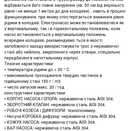
відбувається його повне занурення (хв. 50 см від верхнього
рівня і не менше 1 метра до дна колодязя) , навіть в процесі
функціонування, при якому спостерігається зниження рівня
рідини в колодязі. Електронасос може встановлюватися як
у вертикальному, так і в горизонтальному положень; коли
насос встановлюється у вертикальному положень
всередині колодязя, рекомендуємо ться в якості
запобіжного заходу використовувати трос з нержавіючої
сталі або нейлону, закріпленого через отвори, спеціально
передбачені в нагнітальному корпусі.
Технічні характеристики
• температура рідини до + 30 ° C
• максимальне проходження твердих частинок в
підвішеному стані 150 г / m3
• число запусків макс. 20 / год
конструктивні характеристики
• КОРПУС НАСОСА І ОПОРА: нержавіюча сталь AISI 304.
• ЗВОРОТНИЙ КЛАПАН: нержавіюча сталь AISI 304.
• РОБОЧІ КОЛЕСА і ДИФУЗОРИ: технополимер.
• Несуча КОРОБКА дифузор: нержавіюча сталь AISI 304.
• КОЖУХ НАСОСА: нержавіюча сталь AISI 304.
• ВАЛ НАСОСА: нержавіюча сталь AISI 304.