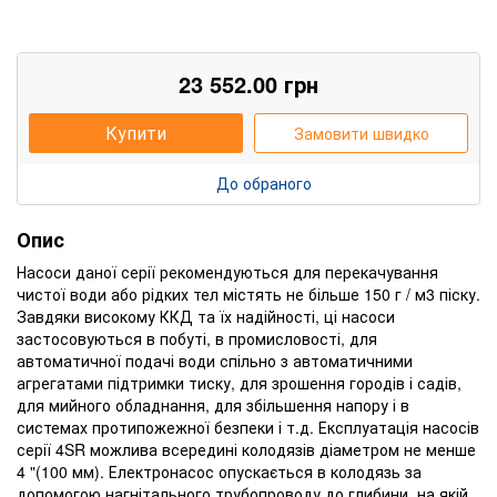
23 552.00
грн
Купити
Замовити швидко
До обраного
Опис
Насоси даної серії рекомендуються для перекачування
чистої води або рідких тел містять не більше 150 г / м3 піску.
Завдяки високому ККД та їх надійності, ці насоси
застосовуються в побуті, в промисловості, для
автоматичної подачі води спільно з автоматичними
агрегатами підтримки тиску, для зрошення городів і садів,
для мийного обладнання, для збільшення напору і в
системах протипожежної безпеки і т.д. Експлуатація насосів
серії 4SR можлива всередині колодязів діаметром не менше
4 "(100 мм). Електронасос опускається в колодязь за
допомогою нагнітального трубопроводу до глибини, на якій