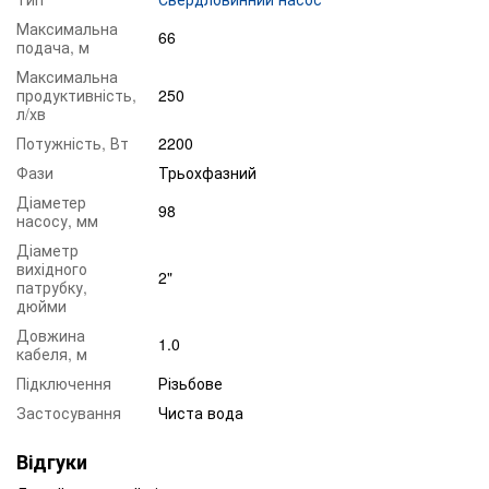
Максимальна
66
подача, м
Максимальна
продуктивність,
250
л/хв
Потужність, Вт
2200
Фази
Трьохфазний
Діаметер
98
насосу, мм
Діаметр
вихідного
2"
патрубку,
дюйми
Довжина
1.0
кабеля, м
Підключення
Різьбове
Застосування
Чиста вода
Відгуки