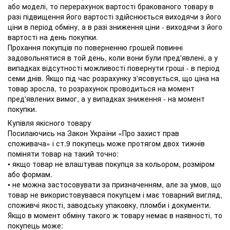
або моделі, то перерахунок вартості бракованого товару в
разі підвищення його вартості здійснюється виходячи з його
ціни в період обміну, а в разі зниження ціни - виходячи з його
вартості на день покупки.
Прохання покупців по поверненню грошей повинні
задовольнятися в той день, коли вони були пред'явлені, а у
випадках відсутності можливості повернути гроші - в період
семи днів. Якщо під час розрахунку з'ясовується, що ціна на
товар зросла, то розрахунок проводиться на момент
пред'явлених вимог, а у випадках зниження - на момент
покупки.
Купівля якісного товару
Посилаючись на Закон України «Про захист прав
споживача» і ст.9 покупець може протягом двох тижнів
поміняти товар на такий точно:
• якщо товар не влаштував покупця за кольором, розміром
або формам.
• не можна застосовувати за призначенням, але за умов, що
товар не використовувався покупцем і має товарний вигляд,
споживчі якості, заводську упаковку, пломби і документи.
Якщо в момент обміну такого ж товару немає в наявності, то
покупець може: