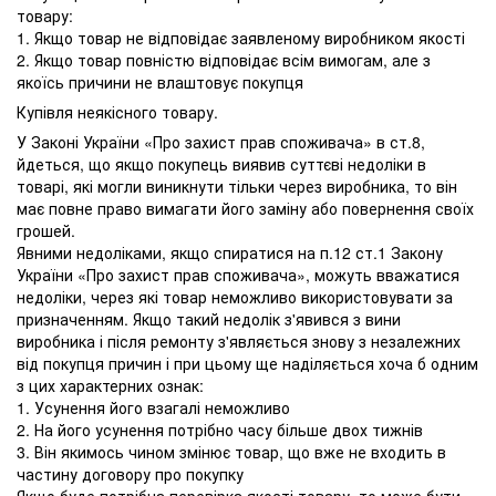
товару:
1. Якщо товар не відповідає заявленому виробником якості
2. Якщо товар повністю відповідає всім вимогам, але з
якоїсь причини не влаштовує покупця
Купівля неякісного товару.
У Законі України «Про захист прав споживача» в ст.8,
йдеться, що якщо покупець виявив суттєві недоліки в
товарі, які могли виникнути тільки через виробника, то він
має повне право вимагати його заміну або повернення своїх
грошей.
Явними недоліками, якщо спиратися на п.12 ст.1 Закону
України «Про захист прав споживача», можуть вважатися
недоліки, через які товар неможливо використовувати за
призначенням. Якщо такий недолік з'явився з вини
виробника і після ремонту з'являється знову з незалежних
від покупця причин і при цьому ще наділяється хоча б одним
з цих характерних ознак:
1. Усунення його взагалі неможливо
2. На його усунення потрібно часу більше двох тижнів
3. Він якимось чином змінює товар, що вже не входить в
частину договору про покупку