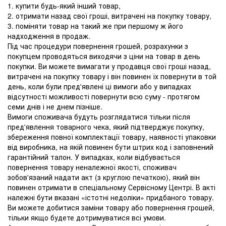
1. купити будь-який інший товар,
2. отримати назад свої гроші, витрачені на покупку товару,
3. поміняти товар на такий же при першому ж його
надходження в продаж.
Під час процедури повернення грошей, розрахунки з
покупцем проводяться виходячи з ціни на товар в день
покупки. Ви можете вимагати у продавця свої гроші назад,
витрачені на покупку товару і він повинен їх повернути в той
день, коли були пред'явлені ці вимоги або у випадках
відсутності можливості повернути всю суму - протягом
семи днів і не днем ​​пізніше.
Вимоги споживача будуть розглядатися тільки після
пред'явлення товарного чека, який підтверджує покупку,
збереження повної комплектації товару, наявності упаковки
від виробника, на якій повинен бути штрих код і заповнений
гарантійний талон. У випадках, коли відбувається
повернення товару неналежної якості, споживач
зобов'язаний надати акт (з круглою печаткою), який він
повинен отримати в спеціальному Сервісному Центрі. В акті
належні бути вказані «істотні недоліки» придбаного товару.
Ви можете добитися заміни товару або повернення грошей,
тільки якщо будете дотримуватися всі умови.