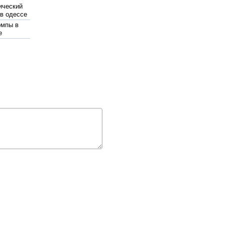
ический
 в одессе
омпы в
е
ный
 на воду
для
 воды
 оголовок
важины в
сть
мы
ого
а
жаротушения
pedrollo
 поверхностные
й самовсасывающий