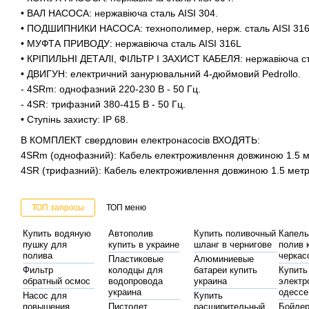
• ВАЛ НАСОСА: нержавіюча сталь AISI 304.
• ПОДШИПНИКИ НАСОСА: технополимер, нерж. сталь AISI 31
• МУФТА ПРИВОДУ: нержавіюча сталь AISI 316L
• КРІПИЛЬНІ ДЕТАЛІ, ФІЛЬТР І ЗАХИСТ КАБЕЛЯ: нержавіюча ст
• ДВИГУН: електричний занурювальний 4-дюймовий Pedrollo.
- 4SRm: однофазний 220-230 В - 50 Гц.
- 4SR: трифазний 380-415 В - 50 Гц.
• Ступінь захисту: IP 68.
В КОМПЛЕКТ свердловин електронасосів ВХОДЯТЬ:
4SRm (однофазний): Кабель електроживлення довжиною 1.5 
4SR (трифазний): Кабель електроживлення довжиною 1.5 мет
ТОП запросы
ТОП меню
Купить водяную
Автополив
Купить поливочный
Капел
пушку для
купить в украине
шланг в чернигове
полив 
полива
черкас
Пластиковые
Алюминиевые
Фильтр
колодцы для
батареи купить
Купить
обратный осмос
водопровода
украина
электр
украина
одессе
Насос для
Купить
повышения
Пистолет
расширительный
Бойле