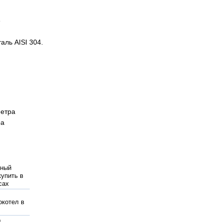
6
аль AISI 304.
метра
ра
ьный
купить в
сах
окотел в
р