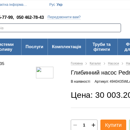
ктна інформація
Блог
Угода користувача
Рус
Укр
-77-99,
050 462-78-43
Передзвонити вам?
истеми
Труби та
Ф
Послуги
Комплектація
оливу
фітинги
дл
Головна
Каталог
Насоси
На
Глибинний насос Pedr
В наявності
Артикул: 4940435WL
Цена: 30 003.2
Купити