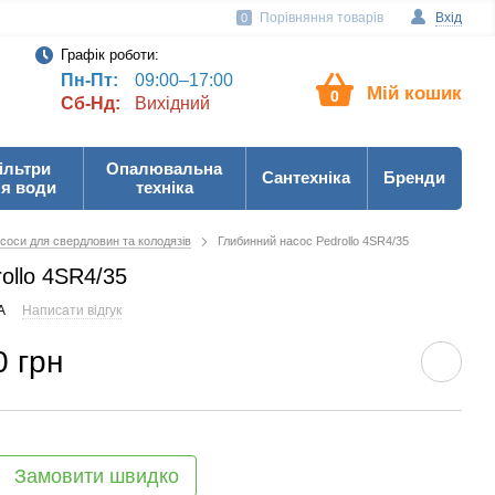
Порівняння товарів
Вхід
0
Графік роботи:
Пн-Пт:
09:00–17:00
Мій кошик
0
Сб-Нд:
Вихідний
ільтри
Опалювальна
Сантехніка
Бренди
я води
техніка
соси для свердловин та колодязів
Глибинний насос Pedrollo 4SR4/35
ollo 4SR4/35
A
Написати відгук
0 грн
Замовити швидко