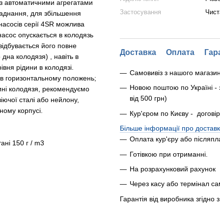
о з автоматичними агрегатами
Застосування
Чист
бладнання, для збільшення
 насосів серії 4SR можлива
насос опускається в колодязь
відбувається його повне
Доставка
Оплата
Гар
 дна колодязя) , навіть в
вня рідини в колодязі.
Самовивіз з нашого магази
 в горизонтальному положень;
Новою поштою по Україні - 
ині колодязя, рекомендуємо
від 500 грн)
іючої сталі або нейлону,
ному корпусі.
Кур'єром по Києву - догові
Більше інформації про доставк
Оплата кур'єру або післяпл
ні 150 г / m3
Готівкою при отриманні.
На розрахунковий рахунок
Через касу або термінал с
Гарантія від виробника згідно