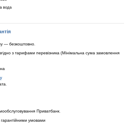
а вода
антія
ну — безкоштовно.
згідно з тарифами перевізника (Мінімальна сума замовлення
рна
у
ата.
амообслуговування Приватбанк.
 з гарантійними умовами