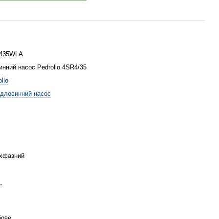
0435WLA
инний насос Pedrollo 4SR4/35
llo
дловинний насос
хфазний
"
бове