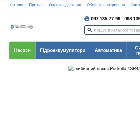
Каталог
Про нас
Оплата і доставка
Обмін та повернення
Конта
097 135-77-99,
093 135
С
Насоси
Гідроаккумулятори
Автоматика
п