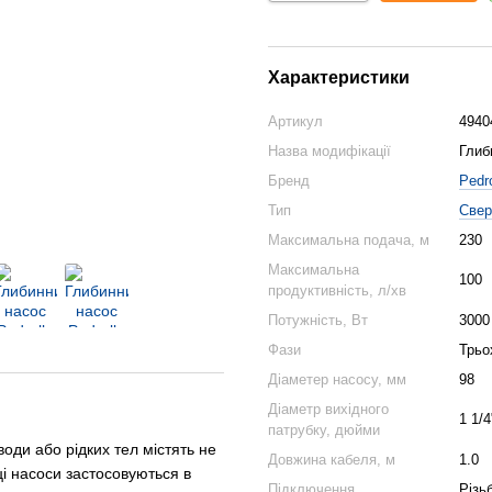
Характеристики
Артикул
494
Назва модифікації
Глиб
Бренд
Pedro
Тип
Свер
Максимальна подача, м
230
Максимальна
100
продуктивність, л/хв
Потужність, Вт
3000
Фази
Трьо
Діаметер насосу, мм
98
Діаметр вихідного
1 1/4
патрубку, дюйми
оди або рідких тел містять не
Довжина кабеля, м
1.0
 ці насоси застосовуються в
Підключення
Різь