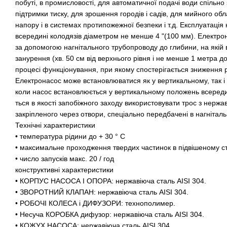
побуті, в промисловості, для автоматичної подачі води спільн
підтримки тиску, для зрошення городів і садів, для мийного о
напору і в системах протипожежної безпеки і т.д. Експлуатація
всередині колодязів діаметром не менше 4 "(100 мм). Електро
за допомогою нагнітального трубопроводу до глибини, на якій 
занурення (хв. 50 см від верхнього рівня і не менше 1 метра до
процесі функціонування, при якому спостерігається зниження рі
Електронасос може встановлюватися як у вертикальному, так і
коли насос встановлюється у вертикальному положень всеред
ться в якості запобіжного заходу використовувати трос з нержав
закріпленого через отвори, спеціально передбачені в нагніталь
Технічні характеристики
• температура рідини до + 30 ° C
• максимальне проходження твердих частинок в підвішеному ста
• число запусків макс. 20 / год
конструктивні характеристики
• КОРПУС НАСОСА І ОПОРА: нержавіюча сталь AISI 304.
• ЗВОРОТНИЙ КЛАПАН: нержавіюча сталь AISI 304.
• РОБОЧІ КОЛЕСА і ДИФУЗОРИ: технополимер.
• Несуча КОРОБКА дифузор: нержавіюча сталь AISI 304.
• КОЖУХ НАСОСА: нержавіюча сталь AISI 304.