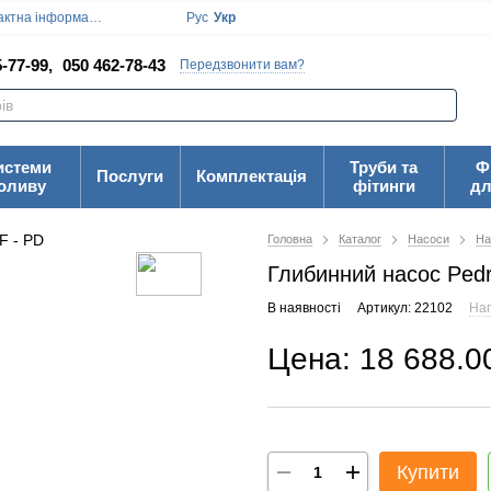
ктна інформація
Блог
Угода користувача
Рус
Укр
-77-99,
050 462-78-43
Передзвонити вам?
истеми
Труби та
Ф
Послуги
Комплектація
оливу
фітинги
дл
Головна
Каталог
Насоси
На
Глибинний насос Pedr
В наявності
Артикул: 22102
Нап
Цена: 18 688.0
Купити