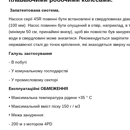
Запатентована система.
Насоси серії 4SR повинні бути встановлені в свердловинах ді
(100 мм). Насос повинен бути опущений в отвір, наприклад, в т
(мінімум 50 см, принаймні внизу), щоб він повністю був занурен
води в свердловині може знизитися. Рекомендується закріпити 
нержавіючої сталі до точок кріплення, які знаходяться зверху на
Галузь застосування
- В побуті
- У комунальному господарстві
- У промисловому секторі
Експлуатаційні ОБМЕЖЕННЯ
• Максимальна температура рідини +35 ° C
• Максимальний вміст піску 150 г / м3
• Межа занурення:
- 200 м з мотором 4PD