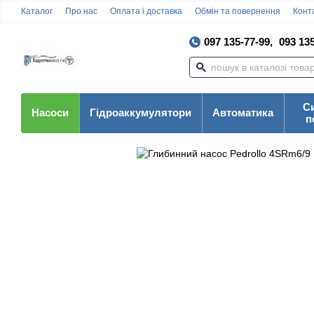
Каталог
Про нас
Оплата і доставка
Обмін та повернення
Конта
097 135-77-99,
093 135
С
Насоси
Гідроаккумулятори
Автоматика
п