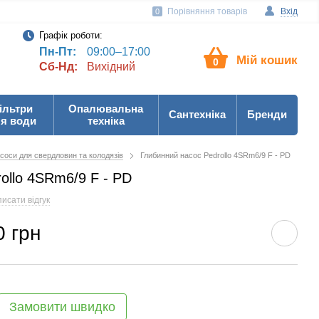
Порівняння товарів
Вхід
0
Графік роботи:
Пн-Пт:
09:00–17:00
Мій кошик
0
Сб-Нд:
Вихідний
ільтри
Опалювальна
Сантехніка
Бренди
я води
техніка
соси для свердловин та колодязів
Глибинний насос Pedrollo 4SRm6/9 F - PD
ollo 4SRm6/9 F - PD
исати відгук
0 грн
Замовити швидко