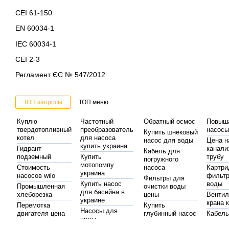
CEI 61-150
EN 60034-1
IEC 60034-1
CEI 2-3
Регламент ЄС № 547/2012
ТОП запросы
ТОП меню
Куплю
Частотный
Обратный осмос
Повыш
твердотопливный
преобразователь
насосы
Купить шнековый
котел
для насоса
насос для воды
Цена н
купить украина
Гидрант
канали
Кабель для
подземный
Купить
трубу
погружного
мотопомпу
Стоимость
насоса
Картр
украина
насосов wilo
фильтр
Фильтры для
Купить насос
воды
Промышленная
очистки воды
для басейна в
хлеборезка
цены
Вентил
украине
крана 
Перемотка
Купить
Насосы для
двигателя цена
глубинный насос
Кабель
воды
глубин
Циркуляционные
Погружной
Насосы
вибрационные