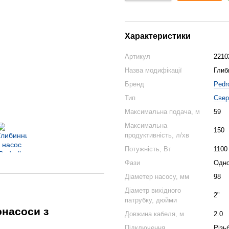
Характеристики
Артикул
2210
Назва модифікації
Глиб
Бренд
Pedro
Тип
Свер
Максимальна подача, м
59
Максимальна
150
продуктивність, л/хв
Потужність, Вт
1100
Фази
Одн
Діаметер насосу, мм
98
Діаметр вихідного
2"
патрубку, дюйми
онасоси з
Довжина кабеля, м
2.0
Підключення
Різь