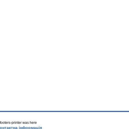
/ footers-printer was here
онтактна інформація