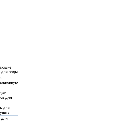
ающие
 для воды
а
зационную
иджи
ов для
ь для
купить
 для
ных