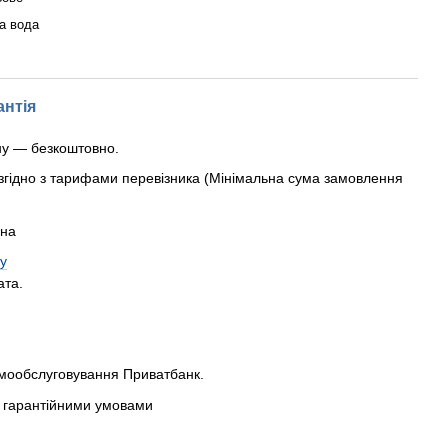
а вода
антія
ну — безкоштовно.
згідно з тарифами перевізника (Мінімальна сума замовлення
рна
у
ата.
амообслуговування Приватбанк.
 з гарантійними умовами