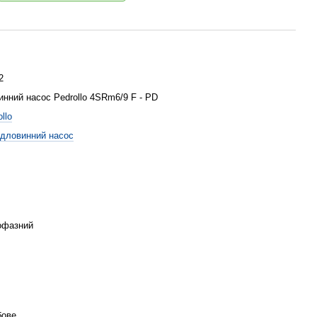
2
инний насос Pedrollo 4SRm6/9 F - PD
llo
дловинний насос
офазний
бове