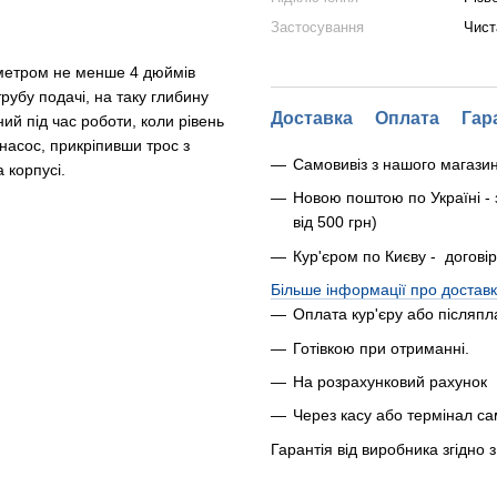
Застосування
Чист
аметром не менше 4 дюймів
рубу подачі, на таку глибину
Доставка
Оплата
Гар
ий під час роботи, коли рівень
насос, прикріпивши трос з
Самовивіз з нашого магази
 корпусі.
Новою поштою по Україні - 
від 500 грн)
Кур'єром по Києву - догові
Більше інформації про доставк
Оплата кур'єру або післяпл
Готівкою при отриманні.
На розрахунковий рахунок
Через касу або термінал с
Гарантія від виробника згідно