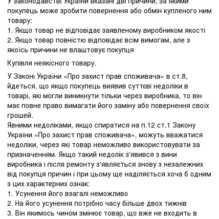
У законодавстві України вказані дві причини, за якими
покупець може зробити повернення або обмін купленого ним
товару:
1. Якщо товар не відповідає заявленому виробником якості
2. Якщо товар повністю відповідає всім вимогам, але з
якоїсь причини не влаштовує покупця
Купівля неякісного товару.
У Законі України «Про захист прав споживача» в ст.8,
йдеться, що якщо покупець виявив суттєві недоліки в
товарі, які могли виникнути тільки через виробника, то він
має повне право вимагати його заміну або повернення своїх
грошей.
Явними недоліками, якщо спиратися на п.12 ст.1 Закону
України «Про захист прав споживача», можуть вважатися
недоліки, через які товар неможливо використовувати за
призначенням. Якщо такий недолік з'явився з вини
виробника і після ремонту з'являється знову з незалежних
від покупця причин і при цьому ще наділяється хоча б одним
з цих характерних ознак:
1. Усунення його взагалі неможливо
2. На його усунення потрібно часу більше двох тижнів
3. Він якимось чином змінює товар, що вже не входить в