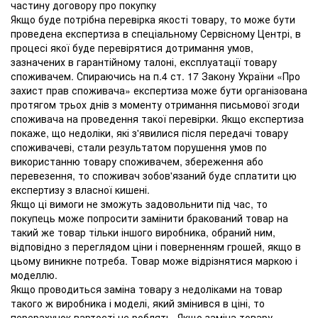
частину договору про покупку
Якщо буде потрібна перевірка якості товару, то може бути
проведена експертиза в спеціальному Сервісному Центрі, в
процесі якої буде перевірятися дотримання умов,
зазначених в гарантійному талоні, експлуатації товару
споживачем. Спираючись на п.4 ст. 17 Закону України «Про
захист прав споживача» експертиза може бути організована
протягом трьох днів з моменту отримання письмової згоди
споживача на проведення такої перевірки. Якщо експертиза
покаже, що недоліки, які з'явилися після передачі товару
споживачеві, стали результатом порушення умов по
використанню товару споживачем, збереження або
перевезення, то споживач зобов'язаний буде сплатити цю
експертизу з власної кишені.
Якщо ці вимоги не зможуть задовольнити під час, то
покупець може попросити замінити бракований товар на
такий же товар тільки іншого виробника, обраний ним,
відповідно з переглядом ціни і поверненням грошей, якщо в
цьому виникне потреба. Товар може відрізнятися маркою і
моделлю.
Якщо проводиться заміна товару з недоліками на товар
такого ж виробника і моделі, який змінився в ціні, то
перерахунок вартості не роблять. Якщо заміна товару