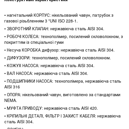
• нагнітальний КОРПУС: нікельований чавун, патрубок з
газової різьбленням 3 "UNI ISO 228-1.
• ЗВОРОТНИЙ КЛАПАН: нержавіюча сталь AISI 304.
• РОБОЧІ КОЛЕСА: технополімер, посилений скловолокном, з
покриттям із спеціальної гуми
• Несуча КОРОБКА дифузор: нержавіюча сталь AISI 304.
• ДИФУЗОРИ: технополімер, посилений скловолокном.
• КОЖУХ НАСОСА: нержавіюча сталь AISI 304.
• ВАЛ НАСОСА: нержавіюча сталь AISI 304.
• ПОДШИПНИКИ НАСОСА: технополімера, нержавіюча сталь
AISI 316
• ОПОРА: нікельований чавун, виготовлено за стандартами
NEMA.
• МУФТА ПРИВОДУ: нержавіюча сталь AISI 420.
• КРІПИЛЬНІ ДЕТАЛІ, ФІЛЬТР І ЗАХИСТ КАБЕЛЯ: нержавіюча
сталь AISI 304.