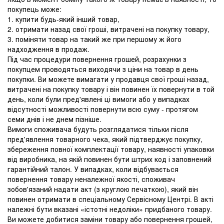
покупець може:
1. купити будь-який інший товар,
2. отримати назад свої гроші, витрачені на покупку товару,
3. поміняти товар на такий же при першому ж його
надходження в продаж.
Під час процедури повернення грошей, розрахунки з
покупцем проводяться виходячи з ціни на товар в день
покупки. Ви можете вимагати у продавця свої гроші назад,
витрачені на покупку товару і він повинен їх повернути в той
день, коли були пред'явлені ці вимоги або у випадках
відсутності можливості повернути всю суму - протягом
семи днів і не днем ​​пізніше.
Вимоги споживача будуть розглядатися тільки після
пред'явлення товарного чека, який підтверджує покупку,
збереження повної комплектації товару, наявності упаковки
від виробника, на якій повинен бути штрих код і заповнений
гарантійний талон. У випадках, коли відбувається
повернення товару неналежної якості, споживач
зобов'язаний надати акт (з круглою печаткою), який він
повинен отримати в спеціальному Сервісному Центрі. В акті
належні бути вказані «істотні недоліки» придбаного товару.
Ви можете добитися заміни товару або повернення грошей,