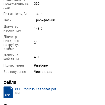
продуктивність,
330
л/хв
Потужність, Вт
13000
Фази
Трьохфазний
Діаметер
149.5
насосу, мм
Діаметр
вихідного
3"
патрубку,
дюйми
Довжина
4.0
кабеля, м
Підключення
Різьбове
Застосування
Чиста вода
файли
6SR Pedrollo Катаолог pdf
6 МБ
PDF