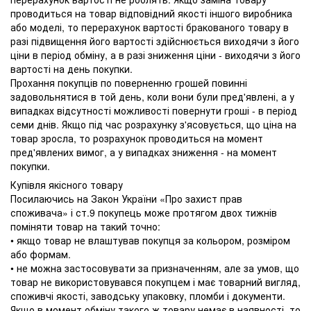
проводиться на товар відповідний якості іншого виробника
або моделі, то перерахунок вартості бракованого товару в
разі підвищення його вартості здійснюється виходячи з його
ціни в період обміну, а в разі зниження ціни - виходячи з його
вартості на день покупки.
Прохання покупців по поверненню грошей повинні
задовольнятися в той день, коли вони були пред'явлені, а у
випадках відсутності можливості повернути гроші - в період
семи днів. Якщо під час розрахунку з'ясовується, що ціна на
товар зросла, то розрахунок проводиться на момент
пред'явлених вимог, а у випадках зниження - на момент
покупки.
Купівля якісного товару
Посилаючись на Закон України «Про захист прав
споживача» і ст.9 покупець може протягом двох тижнів
поміняти товар на такий точно:
• якщо товар не влаштував покупця за кольором, розміром
або формам.
• не можна застосовувати за призначенням, але за умов, що
товар не використовувався покупцем і має товарний вигляд,
споживчі якості, заводську упаковку, пломби і документи.
Якщо в момент обміну такого ж товару немає в наявності, то