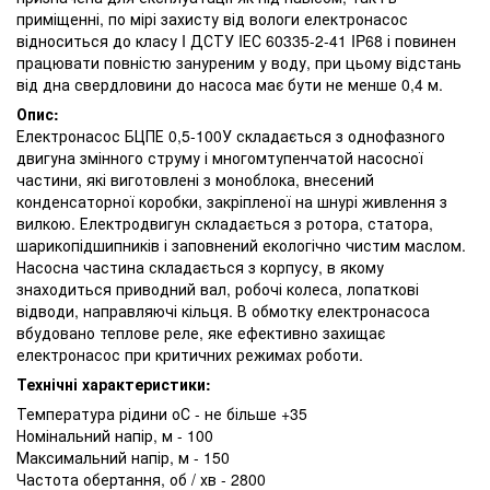
приміщенні, по мірі захисту від вологи електронасос
відноситься до класу I ДСТУ IЕС 60335-2-41 IP68 і повинен
працювати повністю зануреним у воду, при цьому відстань
від дна свердловини до насоса має бути не менше 0,4 м.
Опис:
Електронасос БЦПЕ 0,5-100У складається з однофазного
двигуна змінного струму і многомтупенчатой ​​насосної
частини, які виготовлені з моноблока, внесений
конденсаторної коробки, закріпленої на шнурі живлення з
вилкою. Електродвигун складається з ротора, статора,
шарикопідшипників і заповнений екологічно чистим маслом.
Насосна частина складається з корпусу, в якому
знаходиться приводний вал, робочі колеса, лопаткові
відводи, направляючі кільця. В обмотку електронасоса
вбудовано теплове реле, яке ефективно захищає
електронасос при критичних режимах роботи.
Технічні характеристики:
Температура рідини оС - не більше +35
Номінальний напір, м - 100
Максимальний напір, м - 150
Частота обертання, об / хв - 2800