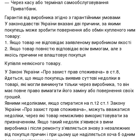
Через касу або термінал самообслуговування
Приватбанк.
Гарантія від виробника згідно з гарантійними умовами
У законодавстві України вказані дві причини, за якими
покупець може зробити повернення або обмін купленого ним
товару:
1. Якщо товар не відповідає заявленому виробником якості
2. Якщо товар повністю відповідає всім вимогам, але з
якоїсь причини не влаштовує покупця
Купівля неякісного товару.
У Законі України «Про захист прав споживача» в ст.8,
йдеться, що якщо покупець виявив суттєві недоліки в
товарі, які могли виникнути тільки через виробника, то він
має повне право вимагати його заміну або повернення своїх
грошей.
Явними недоліками, якщо спиратися на п.12 ст.1 Закону
України «Про захист прав споживача», можуть вважатися
недоліки, через які товар неможливо використовувати за
призначенням. Якщо такий недолік з'явився з вини
виробника і після ремонту з'являється знову з незалежних
від покупця причин і при цьому ще наділяється хоча б одним