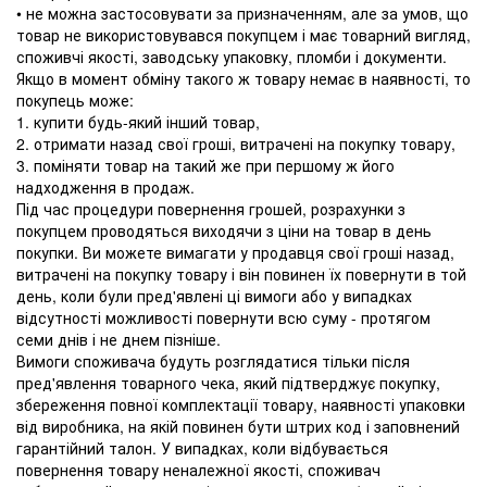
• не можна застосовувати за призначенням, але за умов, що
товар не використовувався покупцем і має товарний вигляд,
споживчі якості, заводську упаковку, пломби і документи.
Якщо в момент обміну такого ж товару немає в наявності, то
покупець може:
1. купити будь-який інший товар,
2. отримати назад свої гроші, витрачені на покупку товару,
3. поміняти товар на такий же при першому ж його
надходження в продаж.
Під час процедури повернення грошей, розрахунки з
покупцем проводяться виходячи з ціни на товар в день
покупки. Ви можете вимагати у продавця свої гроші назад,
витрачені на покупку товару і він повинен їх повернути в той
день, коли були пред'явлені ці вимоги або у випадках
відсутності можливості повернути всю суму - протягом
семи днів і не днем ​​пізніше.
Вимоги споживача будуть розглядатися тільки після
пред'явлення товарного чека, який підтверджує покупку,
збереження повної комплектації товару, наявності упаковки
від виробника, на якій повинен бути штрих код і заповнений
гарантійний талон. У випадках, коли відбувається
повернення товару неналежної якості, споживач