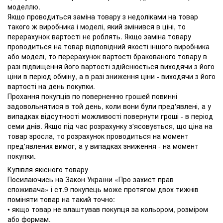
моделлю.
Якщо проводиться заміна товару з недоліками на товар
такого ж виробника і моделі, який змінився в ціні, то
перерахунок вартості не роблять. Якщо заміна товару
проводиться на товар відповідний якості іншого виробника
або моделі, то перерахунок вартості бракованого товару в
разі підвищення його вартості здійснюється виходячи з його
ціни в період обміну, а в разі зниження ціни - виходячи з його
вартості на день покупки.
Прохання покупців по поверненню грошей повинні
задовольнятися в той день, коли вони були пред'явлені, а у
випадках відсутності можливості повернути гроші - в період
семи днів. Якщо під час розрахунку з'ясовується, що ціна на
товар зросла, то розрахунок проводиться на момент
пред'явлених вимог, а у випадках зниження - на момент
покупки.
Купівля якісного товару
Посилаючись на Закон України «Про захист прав
споживача» і ст.9 покупець може протягом двох тижнів
поміняти товар на такий точно:
• якщо товар не влаштував покупця за кольором, розміром
або формам.