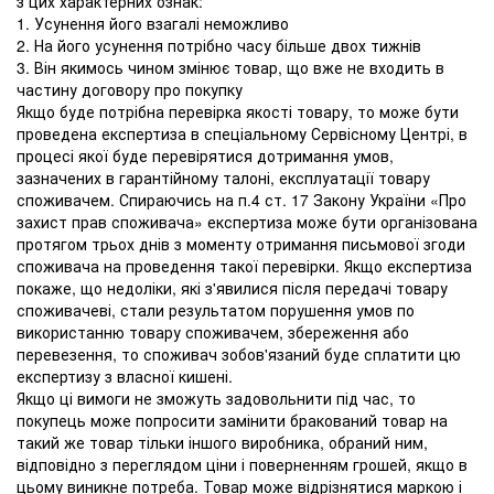
з цих характерних ознак:
1. Усунення його взагалі неможливо
2. На його усунення потрібно часу більше двох тижнів
3. Він якимось чином змінює товар, що вже не входить в
частину договору про покупку
Якщо буде потрібна перевірка якості товару, то може бути
проведена експертиза в спеціальному Сервісному Центрі, в
процесі якої буде перевірятися дотримання умов,
зазначених в гарантійному талоні, експлуатації товару
споживачем. Спираючись на п.4 ст. 17 Закону України «Про
захист прав споживача» експертиза може бути організована
протягом трьох днів з моменту отримання письмової згоди
споживача на проведення такої перевірки. Якщо експертиза
покаже, що недоліки, які з'явилися після передачі товару
споживачеві, стали результатом порушення умов по
використанню товару споживачем, збереження або
перевезення, то споживач зобов'язаний буде сплатити цю
експертизу з власної кишені.
Якщо ці вимоги не зможуть задовольнити під час, то
покупець може попросити замінити бракований товар на
такий же товар тільки іншого виробника, обраний ним,
відповідно з переглядом ціни і поверненням грошей, якщо в
цьому виникне потреба. Товар може відрізнятися маркою і