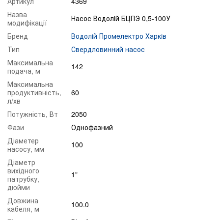
Артикул
4369
Назва
Насос Водолiй БЦПЭ 0,5-100У
модифікації
Бренд
Водолiй Промeлектро Харкiв
Тип
Свердловинний насос
Максимальна
142
подача, м
Максимальна
продуктивність,
60
л/хв
Потужність, Вт
2050
Фази
Однофазний
Діаметер
100
насосу, мм
Діаметр
вихідного
1"
патрубку,
дюйми
Довжина
100.0
кабеля, м