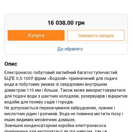
16 038.00
грн
Купити
Замовити швидко
До обраного
Опис
Електронасос побутовий заглибний багатоступінчастий
БЦПЕ 0,5-100У фірми «Водолій» призначений для подачі
води в побутових умовах зі свердловин внутрішнім
діаметром 110 мм і більше. Також може використовуватися
для подачі води з шахтних колодязів, резервуарів і відкритих
водойм для поливу садів і городів.
Не допускається перекачування забруднених, лужних і
кислотних рідин і розчинів. Вода не повинна містити піску і
інших видимих ​​механічних домішок.
Зовнішня конденсаторная коробка елептронасоса
призначена для експлуатації як під навісом, так і в