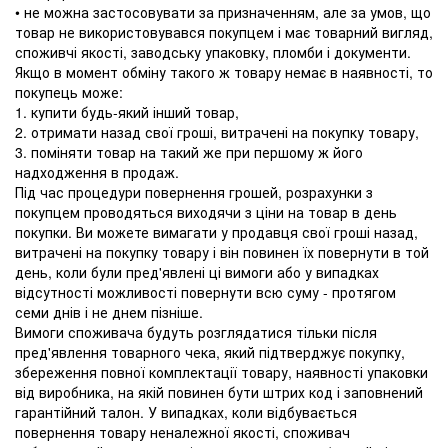
• не можна застосовувати за призначенням, але за умов, що
товар не використовувався покупцем і має товарний вигляд,
споживчі якості, заводську упаковку, пломби і документи.
Якщо в момент обміну такого ж товару немає в наявності, то
покупець може:
1. купити будь-який інший товар,
2. отримати назад свої гроші, витрачені на покупку товару,
3. поміняти товар на такий же при першому ж його
надходження в продаж.
Під час процедури повернення грошей, розрахунки з
покупцем проводяться виходячи з ціни на товар в день
покупки. Ви можете вимагати у продавця свої гроші назад,
витрачені на покупку товару і він повинен їх повернути в той
день, коли були пред'явлені ці вимоги або у випадках
відсутності можливості повернути всю суму - протягом
семи днів і не днем ​​пізніше.
Вимоги споживача будуть розглядатися тільки після
пред'явлення товарного чека, який підтверджує покупку,
збереження повної комплектації товару, наявності упаковки
від виробника, на якій повинен бути штрих код і заповнений
гарантійний талон. У випадках, коли відбувається
повернення товару неналежної якості, споживач