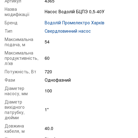
Артикул
4365
Назва
Насос Водолiй БЦПЭ 0,5-40У
модифікації
Бренд
Водолiй Промeлектро Харкiв
Тип
Свердловинний насос
Максимальна
54
подача, м
Максимальна
продуктивність,
60
л/хв
Потужність, Вт
720
Фази
Однофазний
Діаметер
100
насосу, мм
Діаметр
вихідного
1"
патрубку,
дюйми
Довжина
40.0
кабеля, м