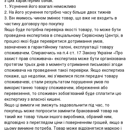
з цих характерних ознак:
1. Усунення його взагалі неможливо
2. На його усунення потрібно часу більше двох тижнів
3. Він якимось чином змінює товар, що вже не входить в
частину договору про покупку
Якщо буде потрібна перевірка якості товару, то може бути
проведена експертиза в спеціальному Сервісному Центрі, в
процесі якої буде перевірятися дотримання умов,
зазначених в гарантійному талоні, експлуатації товару
споживачем. Спираючись на п.4 ст. 17 Закону України «Про
захист прав споживача» експертиза може бути організована
протягом трьох днів з моменту отримання письмової згоди
споживача на проведення такої перевірки. Якщо експертиза
покаже, що недоліки, які з'явилися після передачі товару
споживачеві, стали результатом порушення умов по
використанню товару споживачем, збереження або
перевезення, то споживач зобов'язаний буде сплатити цю
експертизу з власної кишені.
Якщо ці вимоги не зможуть задовольнити під час, то
покупець може попросити замінити бракований товар на
такий же товар тільки іншого виробника, обраний ним,
відповідно з переглядом ціни і поверненням грошей, якщо в
цьому виникне потреба. Товар може відрізнятися маркою і