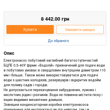
8 442.00
грн
Купити
Замовити швидко
До обраного
Опис
Електронасос побутовий заглибний багатоступінчастий
БЦПЕ 0,5-40У фірми «Водолій» призначений для подачі води
в побутових умовах зі свердловин внутрішнім діаметром 110
мм і більше. Також може використовуватися для подачі
води з шахтних колодязів, резервуарів і відкритих водойм
для поливу садів і городів.
Не допускається перекачування забруднених, лужних і
кислотних рідин і розчинів. Вода не повинна містити піску і
інших видимих ​​механічних домішок.
Зовнішня конденсаторная коробка елептронасоса
призначена для експлуатації як під навісом, так і в