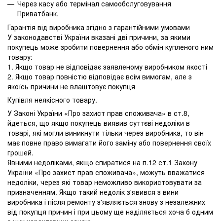
Через касу або термінал самообслуговування
Приватбанк.
Гарантія від виробника згідно з гарантійними умовами
У законодавстві України вказані дві причини, за якими
покупець може зробити повернення або обмін купленого ним
товару:
1. Якщо товар не відповідає заявленому виробником якості
2. Якщо товар повністю відповідає всім вимогам, але з
якоїсь причини не влаштовує покупця
Купівля неякісного товару.
У Законі України «Про захист прав споживача» в ст.8,
йдеться, що якщо покупець виявив суттєві недоліки в
товарі, які могли виникнути тільки через виробника, то він
має повне право вимагати його заміну або повернення своїх
грошей.
Явними недоліками, якщо спиратися на п.12 ст.1 Закону
України «Про захист прав споживача», можуть вважатися
недоліки, через які товар неможливо використовувати за
призначенням. Якщо такий недолік з'явився з вини
виробника і після ремонту з'являється знову з незалежних
від покупця причин і при цьому ще наділяється хоча б одним