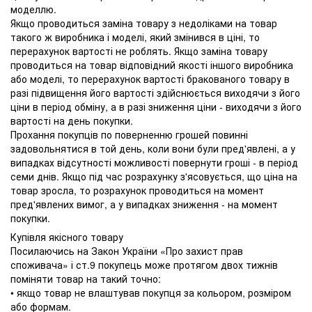
моделлю.
Якщо проводиться заміна товару з недоліками на товар
такого ж виробника і моделі, який змінився в ціні, то
перерахунок вартості не роблять. Якщо заміна товару
проводиться на товар відповідний якості іншого виробника
або моделі, то перерахунок вартості бракованого товару в
разі підвищення його вартості здійснюється виходячи з його
ціни в період обміну, а в разі зниження ціни - виходячи з його
вартості на день покупки.
Прохання покупців по поверненню грошей повинні
задовольнятися в той день, коли вони були пред'явлені, а у
випадках відсутності можливості повернути гроші - в період
семи днів. Якщо під час розрахунку з'ясовується, що ціна на
товар зросла, то розрахунок проводиться на момент
пред'явлених вимог, а у випадках зниження - на момент
покупки.
Купівля якісного товару
Посилаючись на Закон України «Про захист прав
споживача» і ст.9 покупець може протягом двох тижнів
поміняти товар на такий точно:
• якщо товар не влаштував покупця за кольором, розміром
або формам.