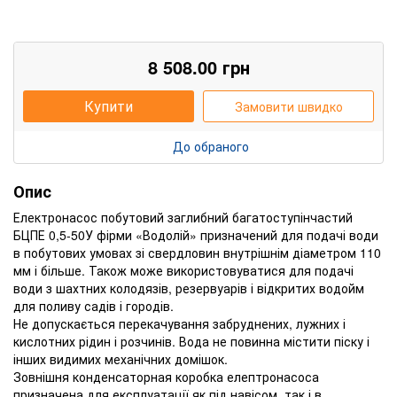
8 508.00
грн
Купити
Замовити швидко
До обраного
Опис
Електронасос побутовий заглибний багатоступінчастий
БЦПЕ 0,5-50У фірми «Водолій» призначений для подачі води
в побутових умовах зі свердловин внутрішнім діаметром 110
мм і більше. Також може використовуватися для подачі
води з шахтних колодязів, резервуарів і відкритих водойм
для поливу садів і городів.
Не допускається перекачування забруднених, лужних і
кислотних рідин і розчинів. Вода не повинна містити піску і
інших видимих ​​механічних домішок.
Зовнішня конденсаторная коробка елептронасоса
призначена для експлуатації як під навісом, так і в