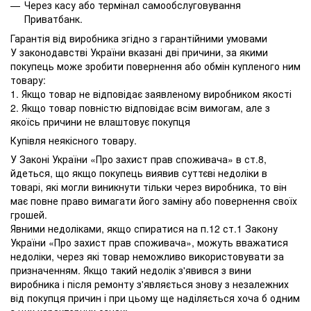
Через касу або термінал самообслуговування
Приватбанк.
Гарантія від виробника згідно з гарантійними умовами
У законодавстві України вказані дві причини, за якими
покупець може зробити повернення або обмін купленого ним
товару:
1. Якщо товар не відповідає заявленому виробником якості
2. Якщо товар повністю відповідає всім вимогам, але з
якоїсь причини не влаштовує покупця
Купівля неякісного товару.
У Законі України «Про захист прав споживача» в ст.8,
йдеться, що якщо покупець виявив суттєві недоліки в
товарі, які могли виникнути тільки через виробника, то він
має повне право вимагати його заміну або повернення своїх
грошей.
Явними недоліками, якщо спиратися на п.12 ст.1 Закону
України «Про захист прав споживача», можуть вважатися
недоліки, через які товар неможливо використовувати за
призначенням. Якщо такий недолік з'явився з вини
виробника і після ремонту з'являється знову з незалежних
від покупця причин і при цьому ще наділяється хоча б одним