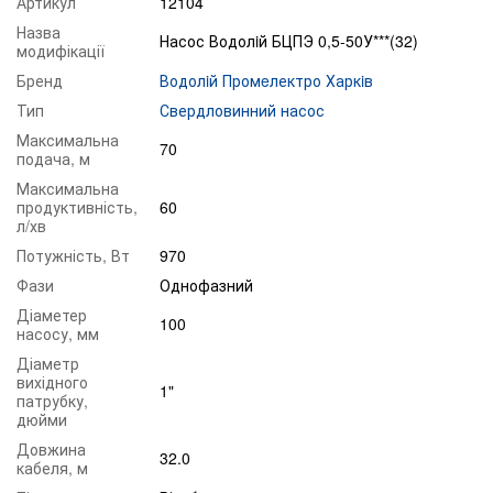
Артикул
12104
Назва
Насос Водолiй БЦПЭ 0,5-50У***(32)
модифікації
Бренд
Водолiй Промeлектро Харкiв
Тип
Свердловинний насос
Максимальна
70
подача, м
Максимальна
продуктивність,
60
л/хв
Потужність, Вт
970
Фази
Однофазний
Діаметер
100
насосу, мм
Діаметр
вихідного
1"
патрубку,
дюйми
Довжина
32.0
кабеля, м