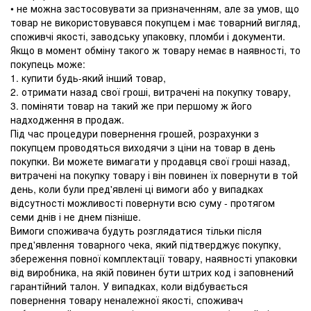
• не можна застосовувати за призначенням, але за умов, що
товар не використовувався покупцем і має товарний вигляд,
споживчі якості, заводську упаковку, пломби і документи.
Якщо в момент обміну такого ж товару немає в наявності, то
покупець може:
1. купити будь-який інший товар,
2. отримати назад свої гроші, витрачені на покупку товару,
3. поміняти товар на такий же при першому ж його
надходження в продаж.
Під час процедури повернення грошей, розрахунки з
покупцем проводяться виходячи з ціни на товар в день
покупки. Ви можете вимагати у продавця свої гроші назад,
витрачені на покупку товару і він повинен їх повернути в той
день, коли були пред'явлені ці вимоги або у випадках
відсутності можливості повернути всю суму - протягом
семи днів і не днем ​​пізніше.
Вимоги споживача будуть розглядатися тільки після
пред'явлення товарного чека, який підтверджує покупку,
збереження повної комплектації товару, наявності упаковки
від виробника, на якій повинен бути штрих код і заповнений
гарантійний талон. У випадках, коли відбувається
повернення товару неналежної якості, споживач