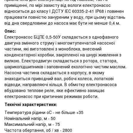
приміщенні, по мірі захисту від вологи електронасос
відноситься до класу I ДСТУ IЕС 60335-2-41 IP68 і повинен
працювати повністю зануреним у воду, при цьому відстань
від дна свердловини до насоса має бути не менше 0,4 м.
Опис:
Електронасос БЦПЕ 0,5-50У складається з однофазного
двигуна змінного струму і многомтупенчатой ​​насосної
частини, які виготовлені з моноблока, внесений
конденсаторної коробки, закріпленої на шнурі живлення з
вилкою. Електродвигун складається з ротора, статора,
шарикопідшипників і заповнений екологічно чистим маслом.
Насосна частина складається з корпусу, в якому
знаходиться приводний вал, робочі колеса, лопаткові
відводи, направляючі кільця. В обмотку електронасоса
вбудовано теплове реле, яке ефективно захищає
електронасос при критичних режимах роботи.
Технічні характеристики:
Температура рідини оС - не більше +35
Номінальний напір, м - 50
Максимальний напір, м - 75
Частота обертання, об / хв - 2800