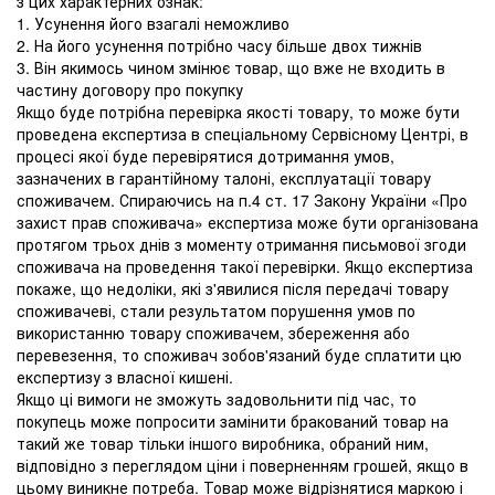
з цих характерних ознак:
1. Усунення його взагалі неможливо
2. На його усунення потрібно часу більше двох тижнів
3. Він якимось чином змінює товар, що вже не входить в
частину договору про покупку
Якщо буде потрібна перевірка якості товару, то може бути
проведена експертиза в спеціальному Сервісному Центрі, в
процесі якої буде перевірятися дотримання умов,
зазначених в гарантійному талоні, експлуатації товару
споживачем. Спираючись на п.4 ст. 17 Закону України «Про
захист прав споживача» експертиза може бути організована
протягом трьох днів з моменту отримання письмової згоди
споживача на проведення такої перевірки. Якщо експертиза
покаже, що недоліки, які з'явилися після передачі товару
споживачеві, стали результатом порушення умов по
використанню товару споживачем, збереження або
перевезення, то споживач зобов'язаний буде сплатити цю
експертизу з власної кишені.
Якщо ці вимоги не зможуть задовольнити під час, то
покупець може попросити замінити бракований товар на
такий же товар тільки іншого виробника, обраний ним,
відповідно з переглядом ціни і поверненням грошей, якщо в
цьому виникне потреба. Товар може відрізнятися маркою і