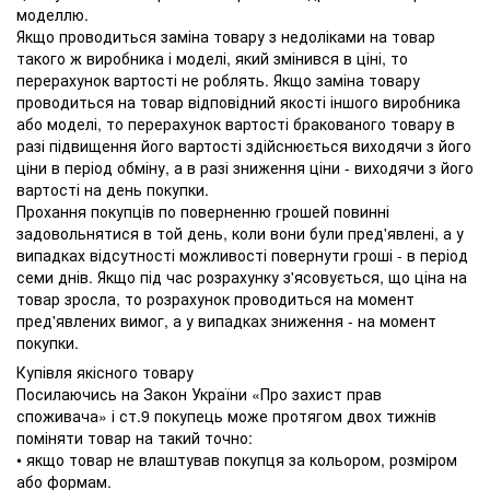
моделлю.
Якщо проводиться заміна товару з недоліками на товар
такого ж виробника і моделі, який змінився в ціні, то
перерахунок вартості не роблять. Якщо заміна товару
проводиться на товар відповідний якості іншого виробника
або моделі, то перерахунок вартості бракованого товару в
разі підвищення його вартості здійснюється виходячи з його
ціни в період обміну, а в разі зниження ціни - виходячи з його
вартості на день покупки.
Прохання покупців по поверненню грошей повинні
задовольнятися в той день, коли вони були пред'явлені, а у
випадках відсутності можливості повернути гроші - в період
семи днів. Якщо під час розрахунку з'ясовується, що ціна на
товар зросла, то розрахунок проводиться на момент
пред'явлених вимог, а у випадках зниження - на момент
покупки.
Купівля якісного товару
Посилаючись на Закон України «Про захист прав
споживача» і ст.9 покупець може протягом двох тижнів
поміняти товар на такий точно:
• якщо товар не влаштував покупця за кольором, розміром
або формам.