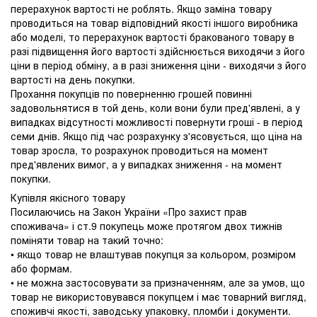
перерахунок вартості не роблять. Якщо заміна товару
проводиться на товар відповідний якості іншого виробника
або моделі, то перерахунок вартості бракованого товару в
разі підвищення його вартості здійснюється виходячи з його
ціни в період обміну, а в разі зниження ціни - виходячи з його
вартості на день покупки.
Прохання покупців по поверненню грошей повинні
задовольнятися в той день, коли вони були пред'явлені, а у
випадках відсутності можливості повернути гроші - в період
семи днів. Якщо під час розрахунку з'ясовується, що ціна на
товар зросла, то розрахунок проводиться на момент
пред'явлених вимог, а у випадках зниження - на момент
покупки.
Купівля якісного товару
Посилаючись на Закон України «Про захист прав
споживача» і ст.9 покупець може протягом двох тижнів
поміняти товар на такий точно:
• якщо товар не влаштував покупця за кольором, розміром
або формам.
• не можна застосовувати за призначенням, але за умов, що
товар не використовувався покупцем і має товарний вигляд,
споживчі якості, заводську упаковку, пломби і документи.