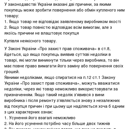
У законодавстві України вказані дві причини, за якими
покупець може зробити повернення або обмін купленого ним
товару:
1. Якщо товар не відповідає заявленому виробником якості
2. Якщо товар повністю відповідає всім вимогам, але з
якоїсь причини не влаштовує покупця
Купівля неякісного товару.
У Законі України «Про захист прав споживача» в ст.8,
йдеться, що якщо покупець виявив суттєві недоліки в
товарі, які могли виникнути тільки через виробника, то він
має повне право вимагати його заміну або повернення своїх
грошей.
Явними недоліками, якщо спиратися на п.12 ст.1 Закону
України «Про захист прав споживача», можуть вважатися
недоліки, через які товар неможливо використовувати за
призначенням. Якщо такий недолік з'явився з вини
виробника і після ремонту з'являється знову з незалежних
від покупця причин і при цьому ще наділяється хоча б одним
з цих характерних ознак:
1. Усунення його взагалі неможливо
2. На його усунення потрібно часу більше двох тижнів