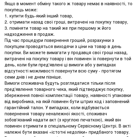
Якщо в момент обміну такого ж товару немає в наявності, то
покупець може:
1. купити будь-який інший товар,
2. отримати назад свої гроші, витрачені на покупку товару,
3. поміняти товар на такий же при першому ж його
надходження в продаж.
Під час процедури повернення грошей, розрахунки з
покупцем проводяться виходячи з ціни на товар в день
покупки. Ви можете вимагати у продавця свої гроші назад,
витрачені на покупку товару і він повинен їх повернути в той
день, коли були пред'явлені ці вимоги або у випадках
відсутності можливості повернути всю суму - протягом
семи днів і не днем ​​пізніше.
Вимоги споживача будуть розглядатися тільки після
пред'явлення товарного чека, який підтверджує покупку,
збереження повної комплектації товару, наявності упаковки
від виробника, на якій повинен бути штрих код і заповнений
гарантійний талон. У випадках, коли відбувається
повернення товару неналежної якості, споживач
зобов'язаний надати акт (з круглою печаткою), який він
повинен отримати в спеціальному Сервісному Центрі. В акті
належні бути вказані «істотні недоліки» придбаного товару.