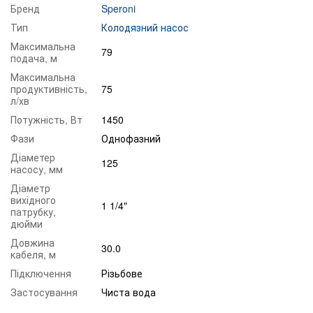
Бренд
Speroni
Тип
Колодязний насос
Максимальна
79
подача, м
Максимальна
продуктивність,
75
л/хв
Потужність, Вт
1450
Фази
Однофазний
Діаметер
125
насосу, мм
Діаметр
вихідного
1 1/4"
патрубку,
дюйми
Довжина
30.0
кабеля, м
Підключення
Різьбове
Застосування
Чиста вода