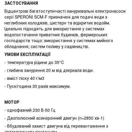
ЗАСТОСУВАННЯ
Відцентрові багатоступінчасті занурювальні електронасоси
серії SPERONI SCM-F призначені для подачі води з
неглибоких колодязів, цистерн та відкритих водойм.
Ідеально підходять для використання у системах
водопостачання приватних будинків, фермерських
господарств тощо; використання у системах мийного
обладнання; систем поливу у садівництві.
УМОВИ ЕКСПЛУАТАЦІЇ
- температура рідини до 35°C
- глибина занурення 20 м від дзеркала води.
- вміст піску 40 г/м3
- Пуск/година 30 разів максимум.
МОТОР
- однофазний 230 В-50 Гц
- Двополюсний асинхронний двигун (n=2850 хв-1)
- Вбудований захист двигуна від перевантаження з
автоматичним скиданням