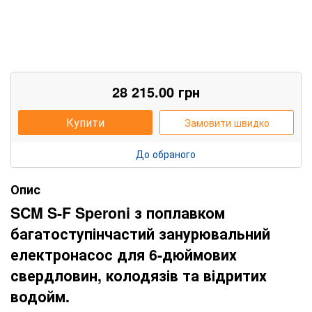
28 215.00
грн
Купити
Замовити швидко
До обраного
Опис
SCM S-F Speroni з поплавком
багатоступінчастий занурювальний
електронасос для 6-дюймових
свердловин, колодязів та відритих
водойм.