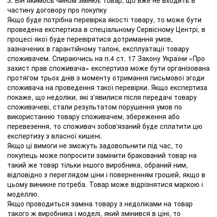
3. Він якимось чином змінює товар, що вже не входить в
частину договору про покупку
Якщо буде потрібна перевірка якості товару, то може бути
проведена експертиза в спеціальному Сервісному Центрі, в
процесі якої буде перевірятися дотримання умов,
зазначених в гарантійному талоні, експлуатації товару
споживачем. Спираючись на п.4 ст. 17 Закону України «Про
захист прав споживача» експертиза може бути організована
протягом трьох днів з моменту отримання письмової згоди
споживача на проведення такої перевірки. Якщо експертиза
покаже, що недоліки, які з'явилися після передачі товару
споживачеві, стали результатом порушення умов по
використанню товару споживачем, збереження або
перевезення, то споживач зобов'язаний буде сплатити цю
експертизу з власної кишені.
Якщо ці вимоги не зможуть задовольнити під час, то
покупець може попросити замінити бракований товар на
такий же товар тільки іншого виробника, обраний ним,
відповідно з переглядом ціни і поверненням грошей, якщо в
цьому виникне потреба. Товар може відрізнятися маркою і
моделлю.
Якщо проводиться заміна товару з недоліками на товар
такого ж виробника і моделі, який змінився в ціні, то