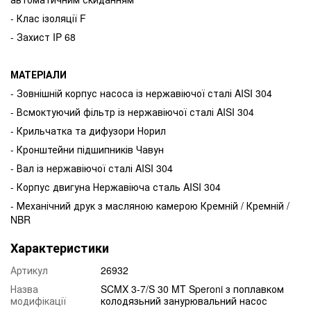
- Клас ізоляції F
- Захист IP 68
МАТЕРІАЛИ
- Зовнішній корпус насоса із нержавіючої сталі AISI 304
- Всмоктуючий фільтр із нержавіючої сталі AISI 304
- Крильчатка та дифузори Норил
- Кронштейни підшипників Чавун
- Вал із нержавіючої сталі AISI 304
- Корпус двигуна Нержавіюча сталь AISI 304
- Механічний друк з масляною камерою Кремній / Кремній /
NBR
Характеристики
Артикул
26932
Назва
SCMX 3-7/S 30 MT Speroni з поплавком
модифікації
колодязьний занурювальний насос