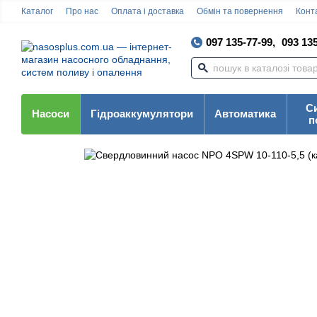
Каталог
Про нас
Оплата і доставка
Обмін та повернення
Конта
097 135-77-99,
093 135
С
Насоси
Гідроаккумулятори
Автоматика
п