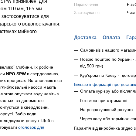
 6SPW призначені для
Підключення
Різь
ом 110 мм, 165 мм і
Застосування
Чист
ь застосовуватися для
дарського водопостачання:
системах мийного
Доставка
Оплата
Гар
Самовивіз з нашого магази
Новою поштою по Україні - 
від 500 грн)
великої глибини. Їх робоче
оси
NPO SPW
в свердловинах,
Кур'єром по Києву - догові
ічних процесах. Встановлюються
Більше інформації про доставк
Заглиблювальні насоси мають
Оплата кур'єру або післяпл
омогою опускати воду навіть з
Готівкою при отриманні.
кається за допомогою
онтується в свердловині.
На розрахунковий рахунок
рпусі. Забір води
Через касу або термінал с
холоджувати двигун. Щоб в
стовувати
оголовок для
Гарантія від виробника згідно