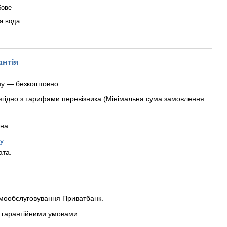
бове
а вода
антія
ну — безкоштовно.
згідно з тарифами перевізника (Мінімальна сума замовлення
рна
у
ата.
амообслуговування Приватбанк.
 з гарантійними умовами