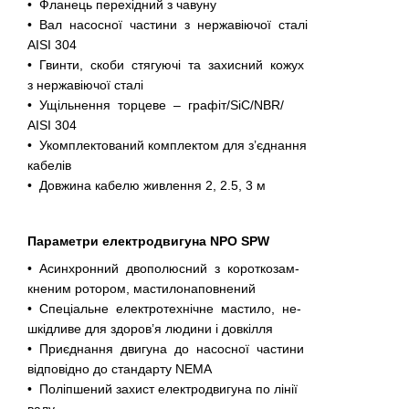
• Фланець перехідний з чавуну
• Вал насосної частини з нержавіючої сталі
AISI 304
• Гвинти, скоби стягуючі та захисний кожух
з нержавіючої сталі
• Ущільнення торцеве – графіт/SiC/NBR/
AISI 304
• Укомплектований комплектом для з’єднання
кабелів
• Довжина кабелю живлення 2, 2.5, 3 м
Параметри електродвигуна NPO SPW
• Асинхронний двополюсний з короткозам-
кненим ротором, мастилонаповнений
• Спеціальне електротехнічне мастило, не-
шкідливе для здоров’я людини і довкілля
• Приєднання двигуна до насосної частини
відповідно до стандарту NEMA
• Поліпшений захист електродвигуна по лінії