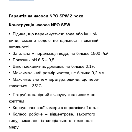
Гарантія на насоси NPO SPW 2 роки
Конструкція насоса NPO SPW
• Рідина, що перекачується: вода або інші рі-
дини, схожі з водою по щільності і хімічній
активності
• Загальна мінералізація води, не більше 1500 г/м³
• Показник рН 6,5 – 9,5
• Вміст механічних домішок, не більше 0,1%
• Максимальний розмір часток, не більше 0,2 мм
• Максимальна температура рідини, що пере-
качується: +35°C
• Патрубок напірний з чавуну із захисним по-
криттям
• Корпус насосної камери з нержавіючої сталі
• Колесо робоче – відцентрове, закритого
типу, виконано із спеціального технополі-
меру