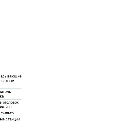
сасывающие
ностные
ы
литель
ка
в оголовок
важины
 фильтр
ые станции
ы
р