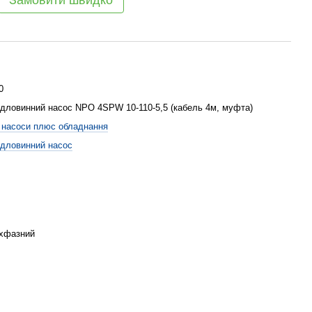
Замовити швидко
0
дловинний насос NPO 4SPW 10-110-5,5 (кабель 4м, муфта)
насоси плюс обладнання
дловинний насос
хфазний