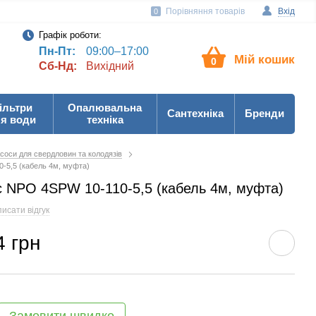
Порівняння товарів
Вхід
0
Графік роботи:
Пн-Пт:
09:00–17:00
Мій кошик
0
Сб-Нд:
Вихідний
ільтри
Опалювальна
Сантехніка
Бренди
я води
техніка
соси для свердловин та колодязів
-5,5 (кабель 4м, муфта)
 NPO 4SPW 10-110-5,5 (кабель 4м, муфта)
исати відгук
4 грн