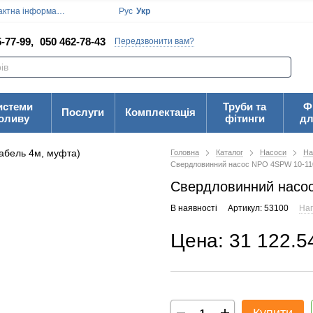
ктна інформація
Блог
Угода користувача
Рус
Укр
-77-99,
050 462-78-43
Передзвонити вам?
истеми
Труби та
Ф
Послуги
Комплектація
оливу
фітинги
дл
Головна
Каталог
Насоси
На
Свердловинний насос NPO 4SPW 10-110
Свердловинний насос
В наявності
Артикул: 53100
Нап
Цена: 31 122.5