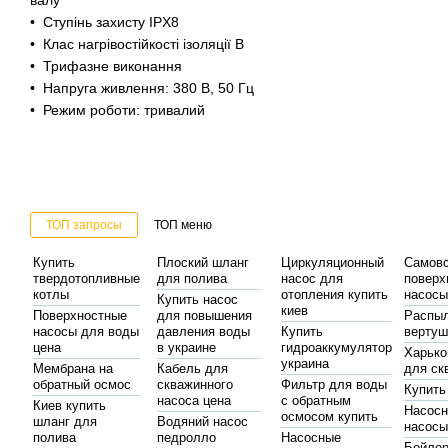
валу
• Ступінь захисту IPХ8
• Клас нагрівостійкості ізоляції В
• Трифазне виконання
• Напруга живлення: 380 В, 50 Гц
• Режим роботи: тривалий
ТОП запросы
ТОП меню
Купить
Плоский шланг
Циркуляционный
Самов
твердотопливные
для полива
насос для
поверх
котлы
отопления купить
насос
Купить насос
киев
Поверхностные
для повышения
Распы
насосы для воды
давления воды
Купить
вертуш
цена
в украине
гидроаккумулятор
Харько
украина
Мембрана на
Кабель для
для ск
обратный осмос
скважинного
Фильтр для воды
Купить
насоса цена
с обратным
Киев купить
Насосн
осмосом купить
шланг для
Водяний насос
насос
полива
педролло
Насосные
Бойле