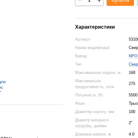
Купити
Характеристики
Артикул
5310
Назва модифікації
Свер
Бренд
NPO 
Тип
Свер
Максимальна подача, м
168
Максимальна
275
продуктивність, л/хв
Потужність, Вт
5500
Фази
Трьо
Діаметер насосу, мм
100
Діаметр вихідного
2"
патрубку, дюйми
Довжина кабеля, м
4.0