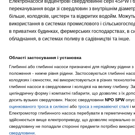
Електронасоси відцентрові свердловинні серії 4SPW і
перекачування води зі свердловин з внутрішнім діаметр
більше, колодязів, цистерн та відкритих водойм. Можут
використання в системах промислового і сільськогоспо
в приватних будинках, фермерських господарствах, в 
обладнання, в системах поливу в садівництві та інше.
Області застосування і установка
Глибинні або глибинні насоси призначені для підйому рідини з 
положення - нижче рівня рідини. Застосовуються глибинні нас
колодязях і ємностях, які використовуються в різних технолог
глибинні насоси в свердловини і колодязі на велику глибину. 
циліндричну форму і компактні габарити, що дозволяє з їх доп
досить вузьких свердловин. Насос свердловини
NPO SPW
опус
оцинкованого троса в силіконі
або
троса з нержавіючої сталі
і м
Електромотор глибинного насоса перебувати в герметичному ко
здійснюється вище електроприводу, що дозволяє нормально о
свердловину не попадали сторонні предмети потрібно викори
свердловини
.