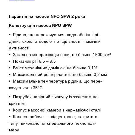
Гарантія на насоси NPO SPW 2 роки
Конструкція насоса NPO SPW
• Рідина, що перекачується: вода або інші рі-
дини, схожі з водою по щільності і хімічній
активності
• Загальна мінералізація води, не більше 1500 г/м³
• Показник рН 6,5 – 9,5
• Вміст механічних домішок, не більше 0,1%
• Максимальний розмір часток, не більше 0,2 мм
• Максимальна температура рідини, що пере-
качується: +35°C
• Патрубок напірний з чавуну із захисним по-
криттям
• Корпус насосної камери з нержавіючої сталі
• Колесо робоче – відцентрове, закритого
типу, виконано із спеціального технополі-
меру