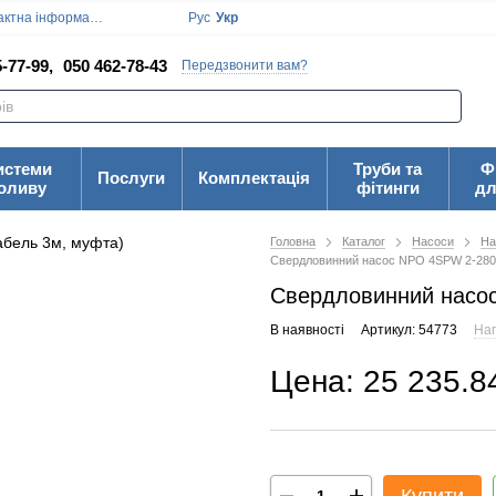
ктна інформація
Блог
Угода користувача
Рус
Укр
-77-99,
050 462-78-43
Передзвонити вам?
истеми
Труби та
Ф
Послуги
Комплектація
оливу
фітинги
дл
Головна
Каталог
Насоси
На
Свердловинний насос NPO 4SPW 2-280-
Свердловинний насос
В наявності
Артикул: 54773
Нап
Цена: 25 235.8