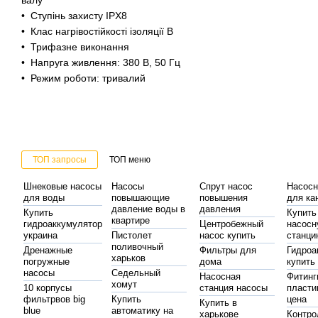
валу
• Ступінь захисту IPХ8
• Клас нагрівостійкості ізоляції В
• Трифазне виконання
• Напруга живлення: 380 В, 50 Гц
• Режим роботи: тривалий
ТОП запросы
ТОП меню
Шнековые насосы
Насосы
Спрут насос
Насосн
для воды
повышающие
повышения
для ка
давление воды в
давления
Купить
Купить
квартире
гидроаккумулятор
Центробежный
насос
украина
Пистолет
насос купить
станц
поливочный
Дренажные
Фильтры для
Гидроа
харьков
погружные
дома
купить
насосы
Седельный
Насосная
Фитинг
хомут
10 корпусы
станция насосы
пласти
фильтрвов big
Купить
цена
Купить в
blue
автоматику на
харькове
Контро