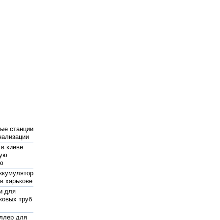
ые станции
нализации
 в киеве
ную
ию
ккумулятор
 в харькове
и для
ковых труб
ллер для