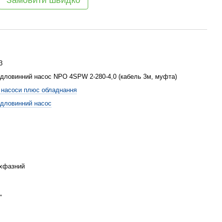
Замовити швидко
3
дловинний насос NPO 4SPW 2-280-4,0 (кабель 3м, муфта)
насоси плюс обладнання
дловинний насос
хфазний
"