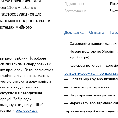
 6SPW призначені для
Підключення
Різь
ом 110 мм, 165 мм і
Застосування
Чист
ь застосовуватися для
дарського водопостачання:
системах мийного
Доставка
Оплата
Гар
Самовивіз з нашого магази
Новою поштою по Україні - 
від 500 грн)
великої глибини. Їх робоче
оси
NPO SPW
в свердловинах,
Кур'єром по Києву - догові
ічних процесах. Встановлюються
Більше інформації про доставк
Заглиблювальні насоси мають
Оплата кур'єру або післяпл
омогою опускати воду навіть з
Готівкою при отриманні.
кається за допомогою
онтується в свердловині.
На розрахунковий рахунок
рпусі. Забір води
Через касу або термінал с
холоджувати двигун. Щоб в
стовувати
оголовок для
Гарантія від виробника згідно