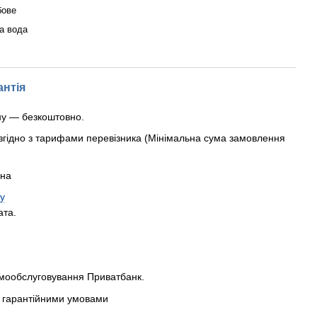
бове
а вода
антія
ну — безкоштовно.
згідно з тарифами перевізника (Мінімальна сума замовлення
рна
у
ата.
амообслуговування Приватбанк.
 з гарантійними умовами