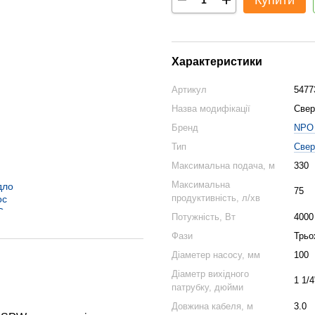
Купити
Характеристики
Артикул
5477
Назва модифікації
Свер
Бренд
NPO 
Тип
Свер
Максимальна подача, м
330
Максимальна
75
продуктивність, л/хв
Потужність, Вт
4000
Фази
Трьо
Діаметер насосу, мм
100
Діаметр вихідного
1 1/4
патрубку, дюйми
Довжина кабеля, м
3.0