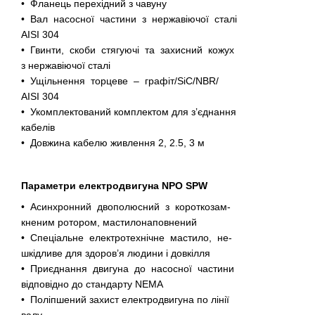
• Фланець перехідний з чавуну
• Вал насосної частини з нержавіючої сталі
AISI 304
• Гвинти, скоби стягуючі та захисний кожух
з нержавіючої сталі
• Ущільнення торцеве – графіт/SiC/NBR/
AISI 304
• Укомплектований комплектом для з’єднання
кабелів
• Довжина кабелю живлення 2, 2.5, 3 м
Параметри електродвигуна NPO SPW
• Асинхронний двополюсний з короткозам-
кненим ротором, мастилонаповнений
• Спеціальне електротехнічне мастило, не-
шкідливе для здоров’я людини і довкілля
• Приєднання двигуна до насосної частини
відповідно до стандарту NEMA
• Поліпшений захист електродвигуна по лінії