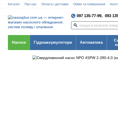
Каталог
Про нас
Оплата і доставка
Обмін та повернення
Конта
097 135-77-99,
093 135
С
Насоси
Гідроаккумулятори
Автоматика
п