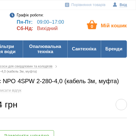
Порівняння товарів
Вхід
0
Графік роботи:
Пн-Пт:
09:00–17:00
Мій кошик
0
Сб-Нд:
Вихідний
ільтри
Опалювальна
Сантехніка
Бренди
я води
техніка
соси для свердловин та колодязів
4,0 (кабель 3м, муфта)
 NPO 4SPW 2-280-4,0 (кабель 3м, муфта)
исати відгук
4 грн