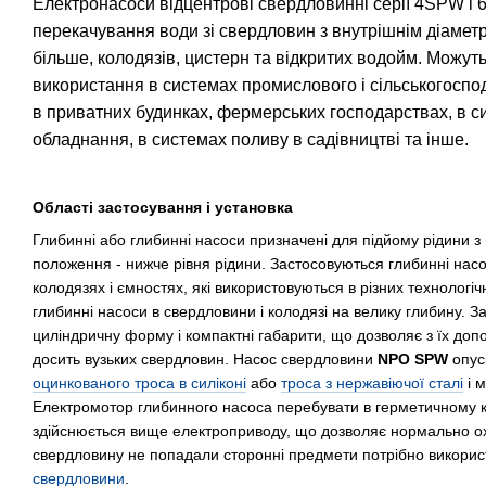
Електронасоси відцентрові свердловинні серії 4SPW і
перекачування води зі свердловин з внутрішнім діаметр
більше, колодязів, цистерн та відкритих водойм. Можут
використання в системах промислового і сільськогоспо
в приватних будинках, фермерських господарствах, в 
обладнання, в системах поливу в садівництві та інше.
Області застосування і установка
Глибинні або глибинні насоси призначені для підйому рідини з 
положення - нижче рівня рідини. Застосовуються глибинні нас
колодязях і ємностях, які використовуються в різних технолог
глибинні насоси в свердловини і колодязі на велику глибину. 
циліндричну форму і компактні габарити, що дозволяє з їх доп
досить вузьких свердловин. Насос свердловини
NPO SPW
опус
оцинкованого троса в силіконі
або
троса з нержавіючої сталі
і м
Електромотор глибинного насоса перебувати в герметичному ко
здійснюється вище електроприводу, що дозволяє нормально о
свердловину не попадали сторонні предмети потрібно викори
свердловини
.