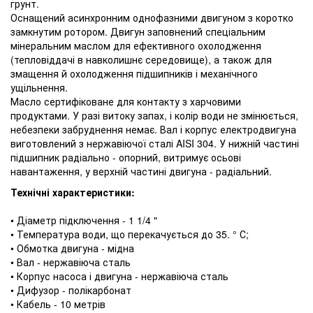
грунт.
Оснащений асинхронним однофазними двигуном з коротко
замкнутим ротором. Двигун заповнений спеціальним
мінеральним маслом для ефективного охолодження
(тепловіддачі в навколишнє середовище), а також для
змащення й охолодження підшипників і механічного
ущільнення.
Масло сертифіковане для контакту з харчовими
продуктами. У разі витоку запах, і колір води не змінюється,
небезпеки забруднення немає. Вал і корпус електродвигуна
виготовлений з нержавіючої сталі AISI 304. У нижній частині
підшипник радіально - опорний, витримує осьові
навантаження, у верхній частині двигуна - радіальний.
Технічні характеристики:
• Діаметр підключення - 1 1/4 "
• Температура води, що перекачується до 35. ° С;
• Обмотка двигуна - мідна
• Вал - нержавіюча сталь
• Корпус насоса і двигуна - нержавіюча сталь
• Дифузор - полікарбонат
• Кабель - 10 метрів