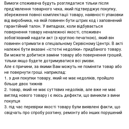
Вимоги споживача будуть розглядатися тільки після
пред'явлення товарного чека, який підтверджує покупку,
збереження повної комплектації товару, наявності упаковки
від виробника, на якій повинен бути штрих код і заповнений
гарантійний талон. У випадках, коли відбувається
повернення товару неналежної якості, споживач
зобов'язаний надати акт (з круглою печаткою), який він
повинен отримати в спеціальному Сервісному Центрі. В акті
належні бути вказані «істотні недоліки» придбаного товару.
Ви можете добитися заміни товару або повернення грошей,
тільки якщо будете дотримуватися всі умови.
Але є причини, за якими Вам можуть не поміняти товар або
не повернути гроші. наприклад:
1. з дня покупки товару, який не має недоліків, пройшло
більше двох тижнів
2. товар, який не має суттєвих недоліків, але вже не має
вигляд нового товару і є якісь дефекти, що виникли з вини
покупця
3. під час перевірки якості товару були виявлені факти, що
свідчать про спробу розтину, ремонту або інших порушений