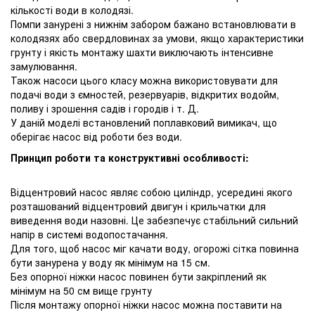
кількості води в колодязі.
Помпи занурені з нижнім забором бажано встановлювати в
колодязях або свердловинах за умови, якщо характеристики
грунту і якість монтажу шахти виключають інтенсивне
замулювання.
Також насоси цього класу можна використовувати для
подачі води з ємностей, резервуарів, відкритих водойм,
поливу і зрошення садів і городів і т. Д.
У даній моделі встановлений поплавковий вимикач, що
оберігає насос від роботи без води.
Принцип роботи та конструктивні особливості:
Відцентровий насос являє собою циліндр, усередині якого
розташований відцентровий двигун і крильчатки для
виведення води назовні. Це забезпечує стабільний сильний
напір в системі водопостачання.
Для того, щоб насос міг качати воду, огорожі сітка повинна
бути занурена у воду як мінімум на 15 см.
Без опорної ніжки насос повинен бути закріплений як
мінімум на 50 см вище грунту
Після монтажу опорної ніжки насос можна поставити на