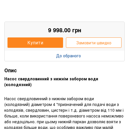
9 998.00
грн
Купити
Замовити швидко
До обраного
Опис
Насос свердловинний з нижнім забором води
(колодязний)
Насос свердловинний з нижнім забором води
(колодязний) діаметром 4 "призначений для подачі води з
колодязів, свердловин, цистерн і т.д. діаметром від 110 мм і
більше, коли використання поверхневого насоса неможливо
або недоцільно. при цьому нижній паркан дозволяє взяти з
колодязя більше води, що особливо важливо при малій