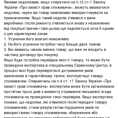
Явними недоліками, якщо спиратися на п.12 ст.1 Закону
України «Про захист прав споживача», можуть вважатися
недоліки, через які товар неможливо використовувати за
призначенням. Якщо такий недолік з'явився з вини
виробника і після ремонту з'являється знову з незалежних
від покупця причин і при цьому ще наділяється хоча б одним
з цих характерних ознак:
1. Усунення його взагалі неможливо
2. На його усунення потрібно часу більше двох тижнів
3. Він якимось чином змінює товар, що вже не входить в
частину договору про покупку
Якщо буде потрібна перевірка якості товару, то може бути
проведена експертиза в спеціальному Сервісному Центрі, в
процесі якої буде перевірятися дотримання умов,
зазначених в гарантійному талоні, експлуатації товару
споживачем. Спираючись на п.4 ст. 17 Закону України «Про
захист прав споживача» експертиза може бути організована
протягом трьох днів з моменту отримання письмової згоди
споживача на проведення такої перевірки. Якщо експертиза
покаже, що недоліки, які з'явилися після передачі товару
споживачеві, стали результатом порушення умов по
використанню товару споживачем, збереження або
перевезення, то споживач зобов'язаний буде сплатити цю