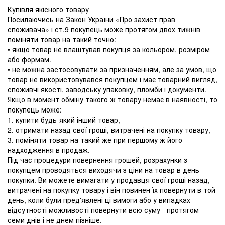
Купівля якісного товару
Посилаючись на Закон України «Про захист прав
споживача» і ст.9 покупець може протягом двох тижнів
поміняти товар на такий точно:
• якщо товар не влаштував покупця за кольором, розміром
або формам.
• не можна застосовувати за призначенням, але за умов, що
товар не використовувався покупцем і має товарний вигляд,
споживчі якості, заводську упаковку, пломби і документи.
Якщо в момент обміну такого ж товару немає в наявності, то
покупець може:
1. купити будь-який інший товар,
2. отримати назад свої гроші, витрачені на покупку товару,
3. поміняти товар на такий же при першому ж його
надходження в продаж.
Під час процедури повернення грошей, розрахунки з
покупцем проводяться виходячи з ціни на товар в день
покупки. Ви можете вимагати у продавця свої гроші назад,
витрачені на покупку товару і він повинен їх повернути в той
день, коли були пред'явлені ці вимоги або у випадках
відсутності можливості повернути всю суму - протягом
семи днів і не днем ​​пізніше.