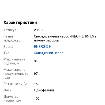
Характеристики
Артикул
29597
Назва
Свердловинний насос 4НБС-Н3/10-1,5 з
модифікації
нижнім забором
Бренд
ENERGO-N
Тип
Колодязний насос
Максимальна
94
подача, м
Максимальна
продуктивність,
97
л/хв
Потужність, Вт
1500
Фази
Однофазний
Діаметер
100
насосу, мм