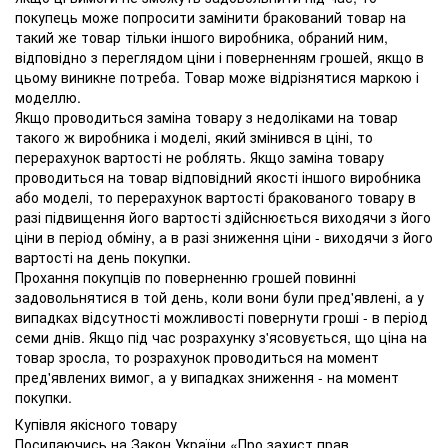
покупець може попросити замінити бракований товар на
такий же товар тільки іншого виробника, обраний ним,
відповідно з переглядом ціни і поверненням грошей, якщо в
цьому виникне потреба. Товар може відрізнятися маркою і
моделлю.
Якщо проводиться заміна товару з недоліками на товар
такого ж виробника і моделі, який змінився в ціні, то
перерахунок вартості не роблять. Якщо заміна товару
проводиться на товар відповідний якості іншого виробника
або моделі, то перерахунок вартості бракованого товару в
разі підвищення його вартості здійснюється виходячи з його
ціни в період обміну, а в разі зниження ціни - виходячи з його
вартості на день покупки.
Прохання покупців по поверненню грошей повинні
задовольнятися в той день, коли вони були пред'явлені, а у
випадках відсутності можливості повернути гроші - в період
семи днів. Якщо під час розрахунку з'ясовується, що ціна на
товар зросла, то розрахунок проводиться на момент
пред'явлених вимог, а у випадках зниження - на момент
покупки.
Купівля якісного товару
Посилаючись на Закон України «Про захист прав