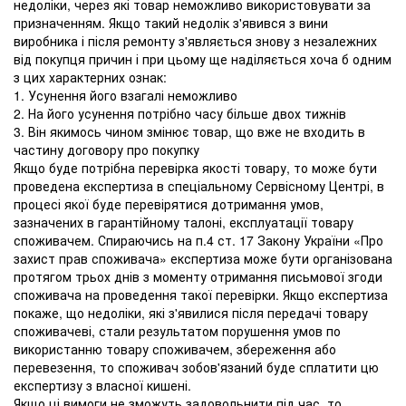
недоліки, через які товар неможливо використовувати за
призначенням. Якщо такий недолік з'явився з вини
виробника і після ремонту з'являється знову з незалежних
від покупця причин і при цьому ще наділяється хоча б одним
з цих характерних ознак:
1. Усунення його взагалі неможливо
2. На його усунення потрібно часу більше двох тижнів
3. Він якимось чином змінює товар, що вже не входить в
частину договору про покупку
Якщо буде потрібна перевірка якості товару, то може бути
проведена експертиза в спеціальному Сервісному Центрі, в
процесі якої буде перевірятися дотримання умов,
зазначених в гарантійному талоні, експлуатації товару
споживачем. Спираючись на п.4 ст. 17 Закону України «Про
захист прав споживача» експертиза може бути організована
протягом трьох днів з моменту отримання письмової згоди
споживача на проведення такої перевірки. Якщо експертиза
покаже, що недоліки, які з'явилися після передачі товару
споживачеві, стали результатом порушення умов по
використанню товару споживачем, збереження або
перевезення, то споживач зобов'язаний буде сплатити цю
експертизу з власної кишені.
Якщо ці вимоги не зможуть задовольнити під час, то