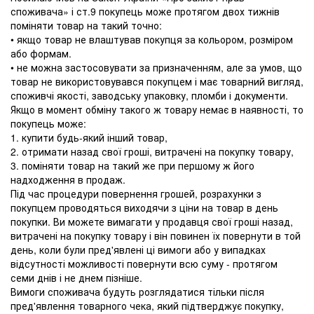
споживача» і ст.9 покупець може протягом двох тижнів
поміняти товар на такий точно:
• якщо товар не влаштував покупця за кольором, розміром
або формам.
• не можна застосовувати за призначенням, але за умов, що
товар не використовувався покупцем і має товарний вигляд,
споживчі якості, заводську упаковку, пломби і документи.
Якщо в момент обміну такого ж товару немає в наявності, то
покупець може:
1. купити будь-який інший товар,
2. отримати назад свої гроші, витрачені на покупку товару,
3. поміняти товар на такий же при першому ж його
надходження в продаж.
Під час процедури повернення грошей, розрахунки з
покупцем проводяться виходячи з ціни на товар в день
покупки. Ви можете вимагати у продавця свої гроші назад,
витрачені на покупку товару і він повинен їх повернути в той
день, коли були пред'явлені ці вимоги або у випадках
відсутності можливості повернути всю суму - протягом
семи днів і не днем ​​пізніше.
Вимоги споживача будуть розглядатися тільки після
пред'явлення товарного чека, який підтверджує покупку,