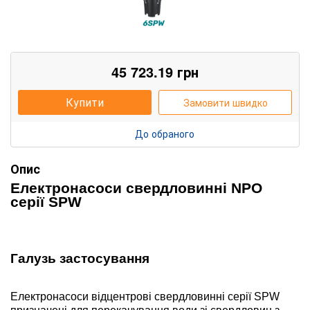
45 723.19
грн
Купити
Замовити швидко
До обраного
Опис
Е
лектронасоси свердловинні
NPO
серії
SPW
Галузь застосування
Електронасоси відцентрові свердловинні серії SPW