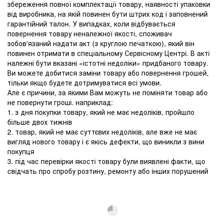
збереження повної комплектації товару, наявності упаковки
від виробника, на якій повинен бути штрих код і заповнений
гарантійний талон. У випадках, коли відбувається
повернення товару неналежної якості, споживач
зобов'язаний надати акт (з круглою печаткою), який він
повинен отримати в спеціальному Сервісному Центрі. В акті
належні бути вказані «істотні недоліки» придбаного товару.
Ви можете добитися заміни товару або повернення грошей,
тільки якщо будете дотримуватися всі умови.
Але є причини, за якими Вам можуть не поміняти товар або
не повернути гроші. наприклад:
1. з дня покупки товару, який не має недоліків, пройшло
більше двох тижнів
2. товар, який не має суттєвих недоліків, але вже не має
вигляд нового товару і є якісь дефекти, що виникли з вини
покупця
3. під час перевірки якості товару були виявлені факти, що
свідчать про спробу розтину, ремонту або інших порушений