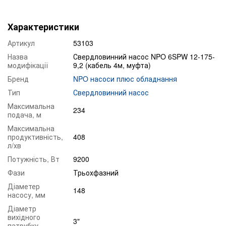
Характеристики
Артикул
53103
Назва
Свердловинний насос NPO 6SPW 12-175-
модифікації
9,2 (кабель 4м, муфта)
Бренд
NPO насоси плюс обладнання
Тип
Свердловинний насос
Максимальна
234
подача, м
Максимальна
продуктивність,
408
л/хв
Потужність, Вт
9200
Фази
Трьохфазний
Діаметер
148
насосу, мм
Діаметр
вихідного
3"
патрубку,