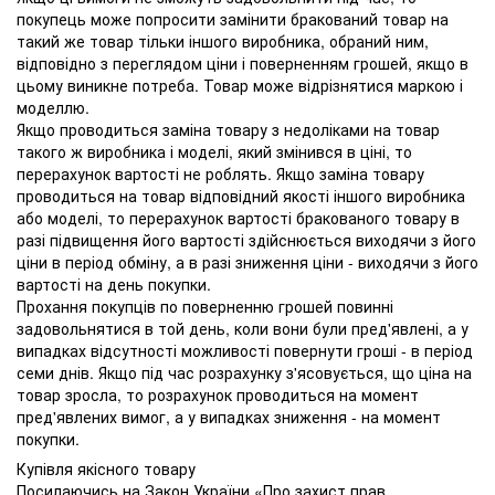
покупець може попросити замінити бракований товар на
такий же товар тільки іншого виробника, обраний ним,
відповідно з переглядом ціни і поверненням грошей, якщо в
цьому виникне потреба. Товар може відрізнятися маркою і
моделлю.
Якщо проводиться заміна товару з недоліками на товар
такого ж виробника і моделі, який змінився в ціні, то
перерахунок вартості не роблять. Якщо заміна товару
проводиться на товар відповідний якості іншого виробника
або моделі, то перерахунок вартості бракованого товару в
разі підвищення його вартості здійснюється виходячи з його
ціни в період обміну, а в разі зниження ціни - виходячи з його
вартості на день покупки.
Прохання покупців по поверненню грошей повинні
задовольнятися в той день, коли вони були пред'явлені, а у
випадках відсутності можливості повернути гроші - в період
семи днів. Якщо під час розрахунку з'ясовується, що ціна на
товар зросла, то розрахунок проводиться на момент
пред'явлених вимог, а у випадках зниження - на момент
покупки.
Купівля якісного товару
Посилаючись на Закон України «Про захист прав