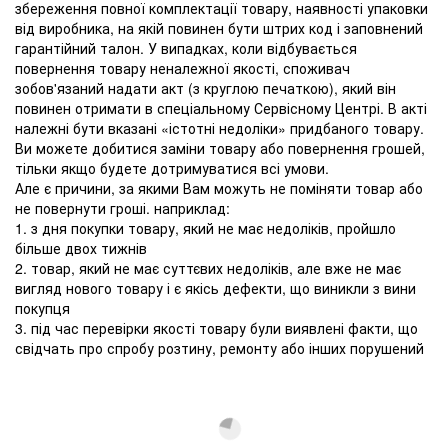
збереження повної комплектації товару, наявності упаковки
від виробника, на якій повинен бути штрих код і заповнений
гарантійний талон. У випадках, коли відбувається
повернення товару неналежної якості, споживач
зобов'язаний надати акт (з круглою печаткою), який він
повинен отримати в спеціальному Сервісному Центрі. В акті
належні бути вказані «істотні недоліки» придбаного товару.
Ви можете добитися заміни товару або повернення грошей,
тільки якщо будете дотримуватися всі умови.
Але є причини, за якими Вам можуть не поміняти товар або
не повернути гроші. наприклад:
1. з дня покупки товару, який не має недоліків, пройшло
більше двох тижнів
2. товар, який не має суттєвих недоліків, але вже не має
вигляд нового товару і є якісь дефекти, що виникли з вини
покупця
3. під час перевірки якості товару були виявлені факти, що
свідчать про спробу розтину, ремонту або інших порушений