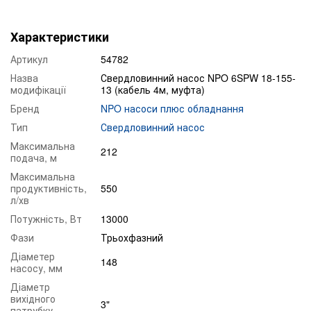
Характеристики
Артикул
54782
Назва
Свердловинний насос NPO 6SPW 18-155-
модифікації
13 (кабель 4м, муфта)
Бренд
NPO насоси плюс обладнання
Тип
Свердловинний насос
Максимальна
212
подача, м
Максимальна
продуктивність,
550
л/хв
Потужність, Вт
13000
Фази
Трьохфазний
Діаметер
148
насосу, мм
Діаметр
вихідного
3"
патрубку,