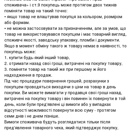
споживача» і ст.9 покупець може протягом двох тижнів
поміняти товар на такий точно:
• якщо товар не влаштував покупця за кольором, розміром
або формам.
• не можна застосовувати за призначенням, але за умов, що
товар не використовувався покупцем і має товарний вигляд,
споживчі якості, заводську упаковку, пломби і документи.
Якщо в момент обміну такого ж товару немає в наявності, то
покупець може:
1. купити будь-який інший товар,
2. отримати назад свої гроші, витрачені на покупку товару,
3. поміняти товар на такий же при першому ж його
надходження в продаж.
Під час процедури повернення грошей, розрахунки з
покупцем проводяться виходячи з ціни на товар в день
покупки. Ви можете вимагати у продавця свої гроші назад,
витрачені на покупку товару і він повинен їх повернути в той
день, коли були пред'явлені ці вимоги або у випадках
відсутності можливості повернути всю суму - протягом
семи днів і не днем ​​пізніше.
Вимоги споживача будуть розглядатися тільки після
пред'явлення товарного чека, який підтверджує покупку,