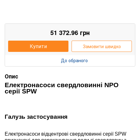
51 372.96
грн
Купити
Замовити швидко
До обраного
Опис
Е
лектронасоси свердловинні
NPO
серії
SPW
Галузь застосування
Електронасоси відцентрові свердловинні серії SPW