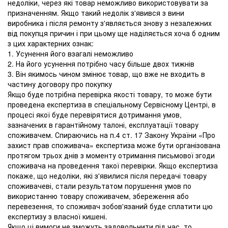
недоліки, через які товар неможливо використовувати за
призначенням. Якщо такий недолік з'явився з вини
виробника і після ремонту з'являється знову з незалежних
від покупця причин і при цьому ще наділяється хоча б одним
з цих характерних ознак:
1. Усунення його взагалі неможливо
2. На його усунення потрібно часу більше двох тижнів
3. Він якимось чином змінює товар, що вже не входить в
частину договору про покупку
Якщо буде потрібна перевірка якості товару, то може бути
проведена експертиза в спеціальному Сервісному Центрі, в
процесі якої буде перевірятися дотримання умов,
зазначених в гарантійному талоні, експлуатації товару
споживачем. Спираючись на п.4 ст. 17 Закону України «Про
захист прав споживача» експертиза може бути організована
протягом трьох днів з моменту отримання письмової згоди
споживача на проведення такої перевірки. Якщо експертиза
покаже, що недоліки, які з'явилися після передачі товару
споживачеві, стали результатом порушення умов по
використанню товару споживачем, збереження або
перевезення, то споживач зобов'язаний буде сплатити цю
експертизу з власної кишені.
Якщо ці вимоги не зможуть задовольнити під час, то