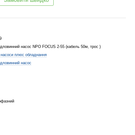
Замовити швидко
9
дловинний насос NPO FOCUS 2-55 (кабель 50м, трос )
насоси плюс обладнання
дловинний насос
офазний