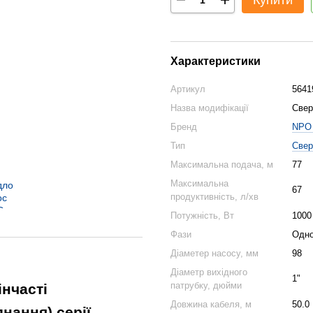
Купити
Характеристики
Артикул
5641
Назва модифікації
Свер
Бренд
NPO 
Тип
Свер
Максимальна подача, м
77
Максимальна
67
продуктивність, л/хв
Потужність, Вт
1000
Фази
Одн
Діаметер насосу, мм
98
Діаметр вихідного
1"
патрубку, дюйми
інчасті
Довжина кабеля, м
50.0
нання) серії