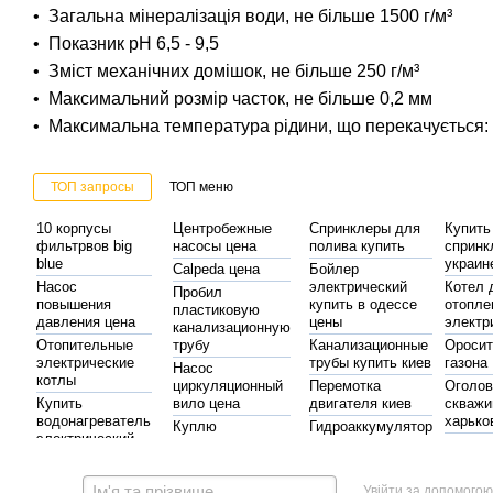
• Загальна мінералізація води, не більше 1500 г/м³
• Показник pH 6,5 - 9,5
• Зміст механічних домішок, не більше 250 г/м³
• Максимальний розмір часток, не більше 0,2 мм
• Максимальна температура рідини, що перекачується:
ТОП запросы
ТОП меню
10 корпусы
Центробежные
Спринклеры для
Купить
фильтрвов big
насосы цена
полива купить
спринк
blue
украин
Calpeda цена
Бойлер
Насос
электрический
Котел 
Пробил
повышения
купить в одессе
отопле
пластиковую
давления цена
цены
электр
канализационную
Отопительные
трубу
Канализационные
Оросит
электрические
трубы купить киев
газона
Насос
котлы
циркуляционный
Перемотка
Оголов
Купить
вило цена
двигателя киев
скважи
водонагреватель
харько
Куплю
Гидроаккумулятор
электрический
стабилизатор
стоимость
Алюми
Насосы
Стабилизаторы
напряжения
радиат
Автоматика на
гидроаккумуляторы
напряжения
отопле
Купить шнековый
насос
Увійти за допомогою