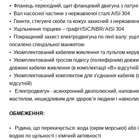
• Фланець перехідний, щит фланцевий двигуна з латуні
• Вал насосної частини з нержавіючої сталі AISI 304
• Гвинти, стягуючі скоби та кожух захисний з нержавіючо
• Ущільнення торцеве – графіт/SiC/NBR/ AISI 304
• Покращений захист електродвигуна по лінії валу: ущ
посилено спеціальної манжетою
• Укомплектований кабелем живлення та пультом керу
• Укомплектований тросом підвісу (поліефірним) довж
довжині кабелю живлення (в комплектації «В» відсутній
• Укомплектований комплектом для з’єднання кабелів (
відсутній)
• Електродвигун - асинхронний двополюсний, наповн
мастилом, нешкідливим для здоров’я людини і навкол
ОБМЕЖЕННЯ:
• Рідина, що перекачується: вода (окрім морської) або і
водою по щільності і хімічній активності