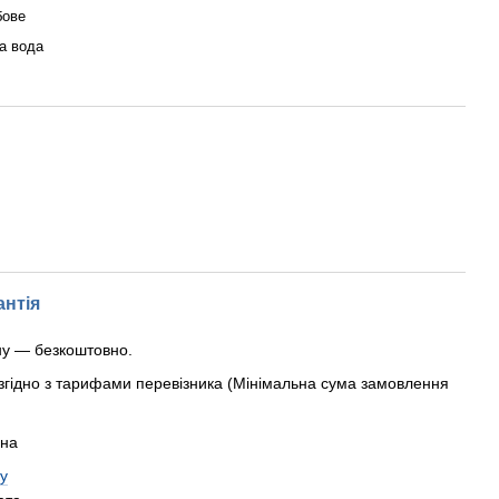
бове
а вода
антія
ну — безкоштовно.
згідно з тарифами перевізника (Мінімальна сума замовлення
рна
у