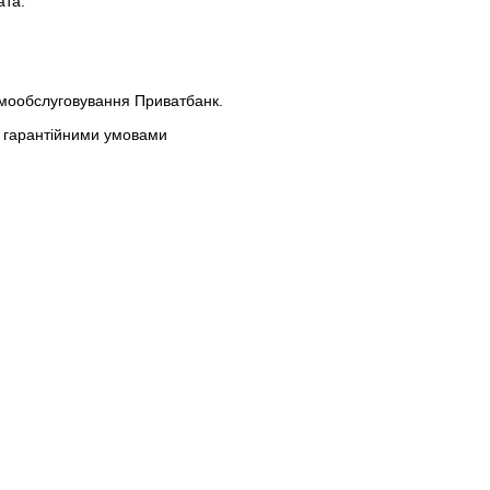
ата.
амообслуговування Приватбанк.
 з гарантійними умовами