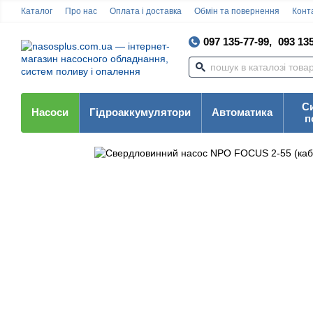
Каталог
Про нас
Оплата і доставка
Обмін та повернення
Конта
097 135-77-99,
093 135
С
Насоси
Гідроаккумулятори
Автоматика
п