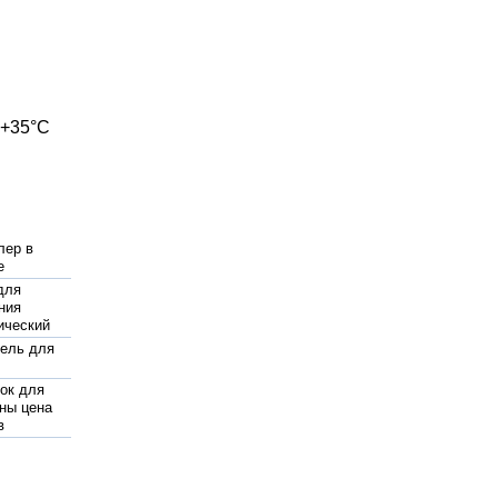
 +35°C
лер в
е
для
ния
ический
ель для
ок для
ны цена
в
ниевые
оры
ния купить