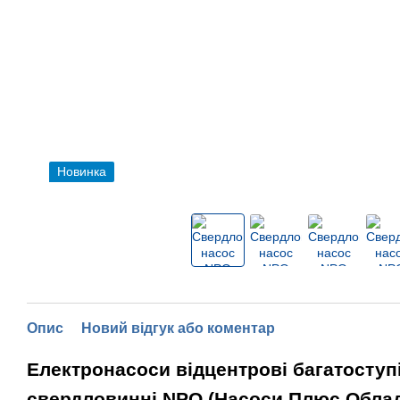
Новинка
Опис
Новий відгук або коментар
Електронасоси відцентрові багатоступ
свердловинні
NPO (Насоси Плюс Облад