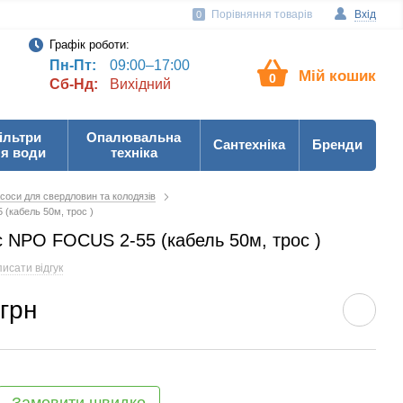
Порівняння товарів
Вхід
0
Графік роботи:
Пн-Пт:
09:00–17:00
Мій кошик
0
Сб-Нд:
Вихідний
ільтри
Опалювальна
Сантехніка
Бренди
я води
техніка
соси для свердловин та колодязів
(кабель 50м, трос )
 NPO FOCUS 2-55 (кабель 50м, трос )
исати відгук
 грн