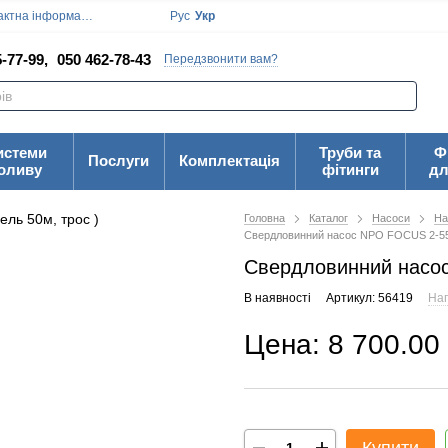
ктна інформація
Блог
Угода користувача
Рус
Укр
-77-99,
050 462-78-43
Передзвонити вам?
истеми
Труби та
Ф
Послуги
Комплектація
оливу
фітинги
дл
Головна
Каталог
Насоси
На
Свердловинний насос NPO FOCUS 2-55 
Свердловинний насос
В наявності
Артикул: 56419
Нап
Цена: 8 700.00