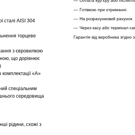
Оплата кур'єру або післяпл
Готівкою при отриманні.
На розрахунковий рахунок
ї сталі AISI 304
Через касу або термінал с
ільнення торцеве
Гарантія від виробника згідно
вання з євровилкою
иною, що дорівнює
)
в комплектації «А»
ений спеціальним
ишнього середовища
нші рідини, схожі з