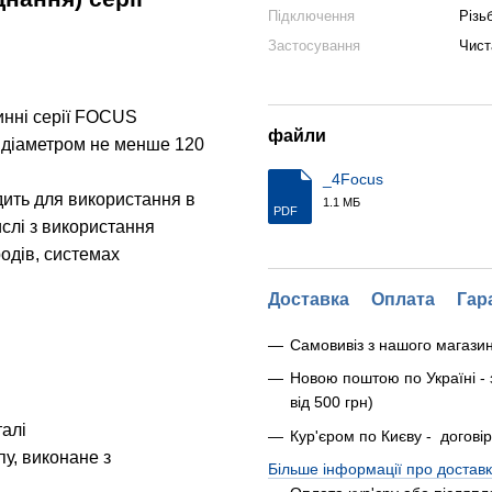
Підключення
Різь
Застосування
Чист
инні серії FOCUS
файли
м діаметром не менше 120
_4Focus
дить для використання в
1.1 МБ
PDF
слі з використання
родів, системах
Доставка
Оплата
Гар
Самовивіз з нашого магази
Новою поштою по Україні - 
від 500 грн)
талі
Кур'єром по Києву - догові
пу, виконане з
Більше інформації про доставк