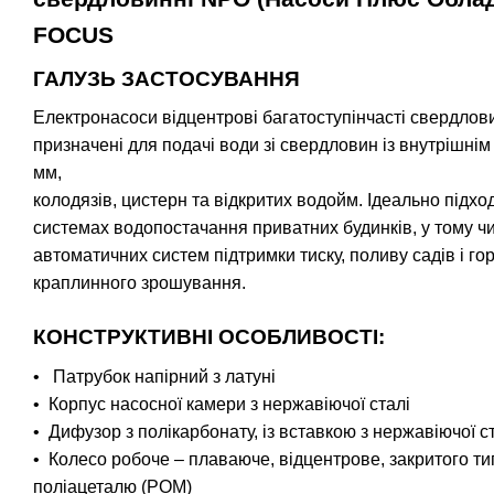
FOCUS
ГАЛУЗЬ ЗАСТОСУВАННЯ
Електронасоси відцентрові багатоступінчасті свердлов
призначені для подачі води зі свердловин із внутрішні
мм,
колодязів, цистерн та відкритих водойм. Ідеально підхо
системах водопостачання приватних будинків, у тому чи
автоматичних систем підтримки тиску, поливу садів і го
краплинного зрошування.
КОНСТРУКТИВНІ ОСОБЛИВОСТІ:
• Патрубок напірний з латуні
• Корпус насосної камери з нержавіючої сталі
• Дифузор з полікарбонату, із вставкою з нержавіючої с
• Колесо робоче – плаваюче, відцентрове, закритого ти
поліацеталю (POM)